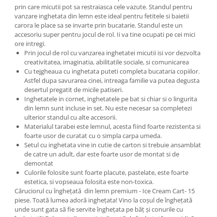
Progarden
prin care micutii pot sa restraiasca cele vazute. Standul pentru
vanzare inghetata din lemn este ideal pentru fetitele si baietii
Prosperplast
carora le place sa se invarte prin bucatarie. Standul este un
Purple Cow
accesoriu super pentru jocul de rol. Ii va tine ocupati pe cei mici
ore intregi.
Raduka
Prin jocul de rol cu vanzarea inghetatei micutii isi vor dezvolta
Ravensburger
creativitatea, imaginatia, abilitatile sociale, si comunicarea
Cu tejgheaua cu inghetata puteti completa bucataria copiilor.
Schmidt
Astfel dupa savurarea cinei, intreaga familie va putea degusta
desertul pregatit de micile patiseri.
Sequin Art
Inghetatele in cornet, inghetatele pe bat si chiar si o lingurita
Silverlit
din lemn sunt incluse in set. Nu este necesar sa completezi
ulterior standul cu alte accesorii.
Simba
Materialul tarabei este lemnul, acesta fiind foarte rezistenta si
foarte usor de curatat cu o simpla carpa umeda.
Smoby
Setul cu inghetata vine in cutie de carton si trebuie ansamblat
Spin Master
de catre un adult, dar este foarte usor de montat si de
demontat
Stragoo Games
Culorile folosite sunt foarte placute, pastelate, este foarte
Sycomore
estetica, si vopseaua folosita este non-toxica.
Căruciorul cu înghețată din lemn premium - Ice Cream Cart- 15
Tender Leaf
piese. Toată lumea adoră inghețata! Vino la coșul de înghețată
unde sunt gata să fie servite înghețata pe băț și conurile cu
Topbright