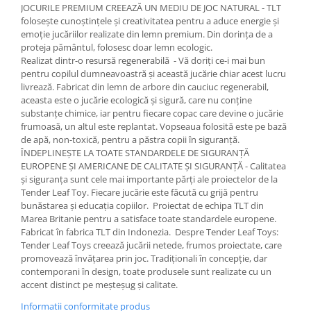
JOCURILE PREMIUM CREEAZĂ UN MEDIU DE JOC NATURAL - TLT
folosește cunoștințele și creativitatea pentru a aduce energie și
emoție jucăriilor realizate din lemn premium. Din dorința de a
proteja pământul, folosesc doar lemn ecologic.
Realizat dintr-o resursă regenerabilă - Vă doriți ce-i mai bun
pentru copilul dumneavoastră și această jucărie chiar acest lucru
livrează. Fabricat din lemn de arbore din cauciuc regenerabil,
aceasta este o jucărie ecologică și sigură, care nu conține
substanțe chimice, iar pentru fiecare copac care devine o jucărie
frumoasă, un altul este replantat. Vopseaua folosită este pe bază
de apă, non-toxică, pentru a păstra copii în siguranță.
ÎNDEPLINEȘTE LA TOATE STANDARDELE DE SIGURANȚĂ
EUROPENE ȘI AMERICANE DE CALITATE ȘI SIGURANȚĂ - Calitatea
și siguranța sunt cele mai importante părți ale proiectelor de la
Tender Leaf Toy. Fiecare jucărie este făcută cu grijă pentru
bunăstarea și educația copiilor. Proiectat de echipa TLT din
Marea Britanie pentru a satisface toate standardele europene.
Fabricat în fabrica TLT din Indonezia. Despre Tender Leaf Toys:
Tender Leaf Toys creează jucării netede, frumos proiectate, care
promovează învățarea prin joc. Tradiționali în concepție, dar
contemporani în design, toate produsele sunt realizate cu un
accent distinct pe meșteșug și calitate.
Informatii conformitate produs