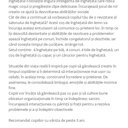
înghețată! Folosește lingura inteligentă de înghețată care ridică
Trefl
magic coșul și pregătește clipe delicioase. Încurajează jocul de rol
creativ ce ajută la dezvoltarea abilităților sociale
Vektory
Cât de des a continuat să vorbească copilul tău de o revizitare al
salonului de înghețată? Acest coș de înghețată din lemn va
Viga Toys
încuraja același entuziasm să comunice cu prietenii lor, în timp ce
Wonderworld
își dezvoltă dexteritate și abilitățile de rezolvare a problemelor:
așează înghețată pe conuri, închide congelatorul și deschide, iar
Woody
când sosește timpul de curățare, strânge tot.
Setul conține: 4 înghețate pe băț, 4 conuri, 4 bile de înghețată, un
Zoch
coș de înghețată cu capac și un cărucior pentru înghețată.
Situațiile din viața reală îi inspiră pe copii să gândească creativ în
timpul copilăriei și îi determină să interacționeze mai ușor cu
ceilalți, în același timp, construind încredere și prietenie. De
asemenea, le consolidează limbajul, emoțiile și abilitățile motrice
fine.
Copiii vor învăța să gândească pas cu pas și să cultive bune
obiceiuri organizaționale în timp ce îndeplinesc sarcini.
Încurajează interacțiunea cu părinții și frații pentru a rezolva
problemele și a-și îndeplini obiectivele.
Recomandat copiilor cu vârsta de peste 3 ani.