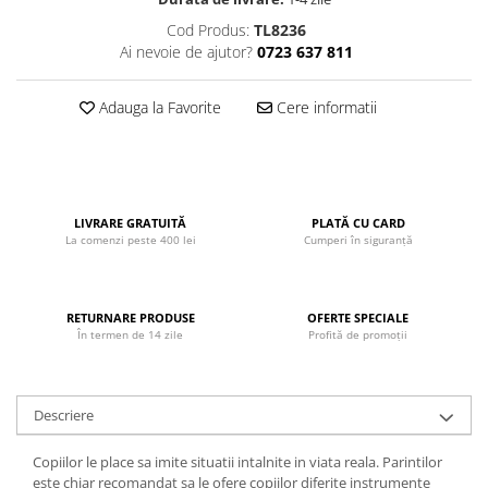
John
Cod Produs:
TL8236
Ai nevoie de ajutor?
0723 637 811
Lego Duplo
Ludicus Games
Adauga la Favorite
Cere informatii
Magni
Majorette
Marionette
MemoRace
LIVRARE GRATUITĂ
PLATĂ CU CARD
La comenzi peste 400 lei
Cumperi în siguranță
Mentari
MillaMinis
RETURNARE PRODUSE
OFERTE SPECIALE
Noris
În termen de 14 zile
Profită de promoții
Paint Art
Pilsan
Descriere
Play Doh
PolarB by Viga
Copiilor le place sa imite situatii intalnite in viata reala. Parintilor
este chiar recomandat sa le ofere copiilor diferite instrumente