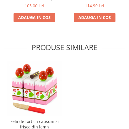
rosu
piese in valiza cu floricele
103,00 Lei
114,90 Lei
ADAUGA IN COS
ADAUGA IN COS
PRODUSE SIMILARE
Felii de tort cu capsuni si
frisca din lemn