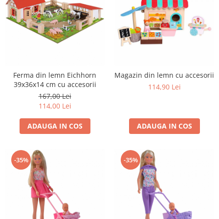
Trefl
Vektory
Viga Toys
Wonderworld
Woody
Ferma din lemn Eichhorn
Magazin din lemn cu accesorii
39x36x14 cm cu accesorii
Zoch
114,90 Lei
167,00 Lei
114,00 Lei
ADAUGA IN COS
ADAUGA IN COS
-35%
-35%