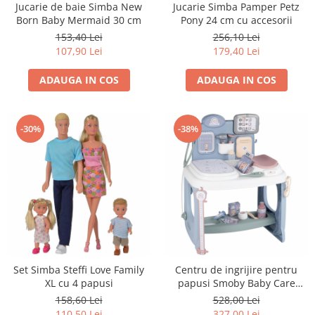
Jucarie de baie Simba New
Jucarie Simba Pamper Petz
Born Baby Mermaid 30 cm
Pony 24 cm cu accesorii
153,40 Lei
256,10 Lei
107,90 Lei
179,40 Lei
ADAUGA IN COS
ADAUGA IN COS
-30%
-38%
Set Simba Steffi Love Family
Centru de ingrijire pentru
XL cu 4 papusi
papusi Smoby Baby Care
Center albastru cu accesorii
158,60 Lei
528,00 Lei
110,50 Lei
327,00 Lei