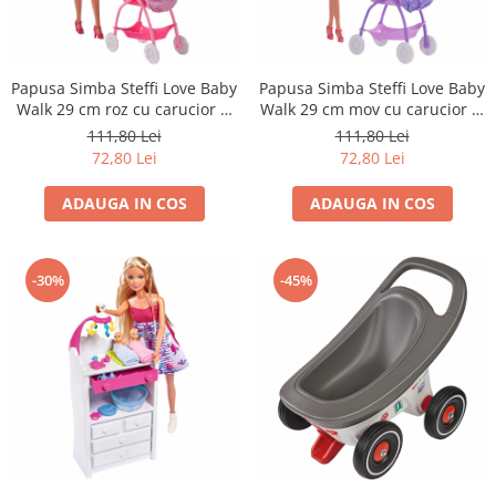
Papusa Simba Steffi Love Baby
Papusa Simba Steffi Love Baby
Walk 29 cm roz cu carucior si
Walk 29 cm mov cu carucior si
accesorii
accesorii
111,80 Lei
111,80 Lei
72,80 Lei
72,80 Lei
ADAUGA IN COS
ADAUGA IN COS
-30%
-45%