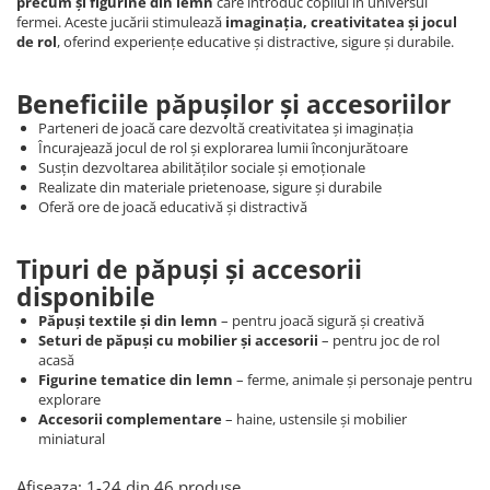
Dickie Toys
precum și figurine din lemn
care introduc copilul în universul
CĂRUCIOARE COPII
fermei. Aceste jucării stimulează
imaginația, creativitatea și jocul
LEAGANE PENTRU COPII
Dino Bikes
de rol
, oferind experiențe educative și distractive, sigure și durabile.
CĂRUCIOARE 3 IN 1
BALANSOAR COPII
Djeco
CĂRUCIOARE 2 in 1
CASUTE SI CORTURI COPII
Beneficiile păpușilor și accesoriilor
Egmont Toys
CĂRUCIOARE SPORT
TROTINETE COPII
Parteneri de joacă care dezvoltă creativitatea și imaginația
MARSUPII SI HAMURI
Eichhorn
MAŞINUŢE DE ÎMPINS
Încurajează jocul de rol și explorarea lumii înconjurătoare
BICICLETA FARA PEDALE
TARCURI DE JOACA
Susțin dezvoltarea abilităților sociale și emoționale
Eureka Kids
Realizate din materiale prietenoase, sigure și durabile
SPORT IN AER LIBER
Fakopancs
Oferă ore de joacă educativă și distractivă
SANIE
Free & Easy
VEHICULE
Tipuri de păpuși și accesorii
Goliath
JOCURI DE ROL
disponibile
Grafix
BUCĂTĂRII ȘI ACCESORII
Păpuși textile și din lemn
– pentru joacă sigură și creativă
Hubner
Seturi de păpuși cu mobilier și accesorii
– pentru joc de rol
JUCĂRII MUZICALE
acasă
Huch!
Figurine tematice din lemn
– ferme, animale și personaje pentru
PĂPUȘI ȘI ACCESORII
explorare
IQ Booster
Accesorii complementare
– haine, ustensile și mobilier
DIVERSE
miniatural
JaBaDaBaDo
JOCURI DE SOCIETATE
Jada Toys
Afiseaza:
1-
24
din
46
produse