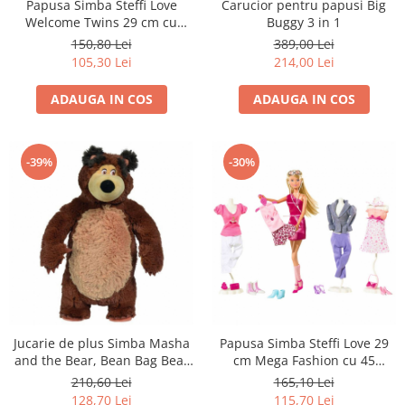
Papusa Simba Steffi Love
Carucior pentru papusi Big
Welcome Twins 29 cm cu
Buggy 3 in 1
accesorii
150,80 Lei
389,00 Lei
105,30 Lei
214,00 Lei
ADAUGA IN COS
ADAUGA IN COS
-39%
-30%
Jucarie de plus Simba Masha
Papusa Simba Steffi Love 29
and the Bear, Bean Bag Bear
cm Mega Fashion cu 45
40 cm
accesorii
210,60 Lei
165,10 Lei
128,70 Lei
115,70 Lei