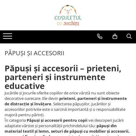
Jucării
Articole bebe
Branduri
JUCĂRII BEBE
CAMERA COPILULUI
AVENIR KIDS
JUCĂRII EDUCATIVE
MASUTE SI SCAUNE
AquaPlay
ACCESORII PĂTUȚURI
PUZZLE
AS Toys
PĂPUȘI ȘI ACCESORII
BALANSOARE
JUCĂRII CREATIVE
Bananagrams
Păpuși și accesorii – prieteni,
LĂMPI DE VEGHE
JUCĂRII CONSTRUCȚIE
Big
OLIŢE ŞI REDUCTOARE WC
parteneri și instrumente
JUCĂRII PENTRU EXTERIOR
Bumi
SALTELE
educative
TOBOGANE COPII
Cayro
CARUSEL MUZICAL
Jucăriile și jocurile oferite copiilor de orice vârstă nu sunt obiecte
TRICICLETE COPII
ACCESORII PENTRU BAIE
Champion
decorative oarecare. Ele devin
prieteni, parteneri și instrumente
de distracție și învățare
. Selectarea păpușilor, jucăriilor și
APĂ ȘI NISIP
PĂTUȚ BEBE
Chipolino
accesoriilor potrivite este o sarcină importantă și o responsabilitate
JUCĂRII DIN LEMN
COVORAȘE DE JOACĂ
majoră pentru părinți.
Clementoni
În categoria
Păpuși și accesorii pentru copii
vei descoperi jucării
BICICLETE COPII
SCAUNE DE MASĂ
adaptate vârstei și personalității prichindelului tău:
păpuși din
Color my love
MAȘINUȚE ȘI MOTOCICLETE
SCAUNE AUTO COPII
material textil și lemn, seturi de păpuși cu mobilier și accesorii,
ELECTRICE