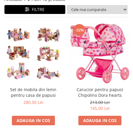
John
FILTRE
Lego Duplo
Ludicus Games
-32%
Magni
Majorette
Marionette
MemoRace
Mentari
MillaMinis
Noris
Set de mobila din lemn
Carucior pentru papusi
pentru casa de papusi
Chipolino Dora hearts
Paint Art
280,00 Lei
213,00 Lei
Pilsan
145,00 Lei
Play Doh
ADAUGA IN COS
ADAUGA IN COS
PolarB by Viga