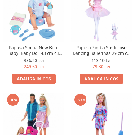
Papusa Simba New Born
Papusa Simba Steffi Love
Baby, Baby Doll 43 cm cu
Dancing Ballerinas 29 cm cu
accesorii albastru
figurina
356,20 Lei
113,10 Lei
249,60 Lei
79,30 Lei
ADAUGA IN COS
ADAUGA IN COS
-30%
-30%