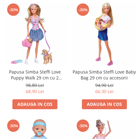
-30%
-30%
Papusa Simba Steffi Love
Papusa Simba Steffi Love Baby
Puppy Walk 29 cm cu 2
Bag 29 cm cu accesorii
figurine si accesorii
98,80 Lei
94,90 Lei
68,90 Lei
66,30 Lei
ADAUGA IN COS
ADAUGA IN COS
-30%
-30%