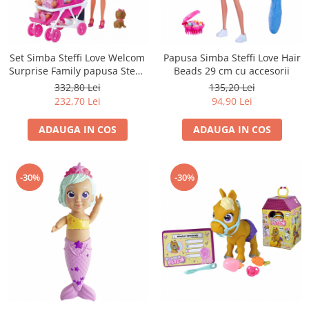
Set Simba Steffi Love Welcom
Papusa Simba Steffi Love Hair
Surprise Family papusa Steffy
Beads 29 cm cu accesorii
29 cm, papusa Kevin 29 cm,
332,80 Lei
135,20 Lei
papusa Evi 12 cm si accesorii
232,70 Lei
94,90 Lei
ADAUGA IN COS
ADAUGA IN COS
-30%
-30%