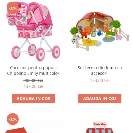
Progarden
-32%
Prosperplast
Purple Cow
Raduka
Ravensburger
Schmidt
Sequin Art
Silverlit
Carucior pentru papusi
Set ferma din lemn cu
Chipolino Emily multicolor
accesorii
Simba
202,00 Lei
153,00 Lei
Smoby
137,00 Lei
Spin Master
ADAUGA IN COS
ADAUGA IN COS
Stragoo Games
Sycomore
-32%
Tender Leaf
Topbright