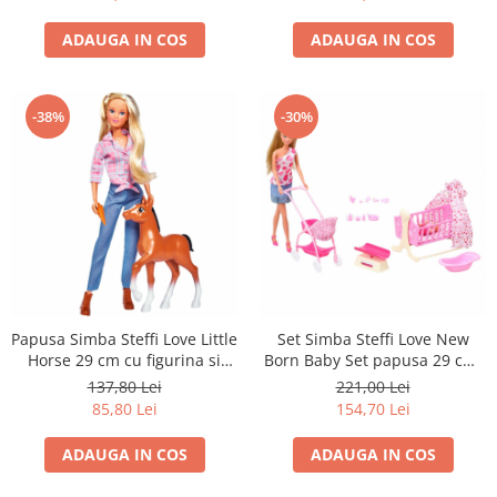
ADAUGA IN COS
ADAUGA IN COS
-38%
-30%
Papusa Simba Steffi Love Little
Set Simba Steffi Love New
Horse 29 cm cu figurina si
Born Baby Set papusa 29 cm,
accesorii
1 bebelus si accesorii
137,80 Lei
221,00 Lei
85,80 Lei
154,70 Lei
ADAUGA IN COS
ADAUGA IN COS