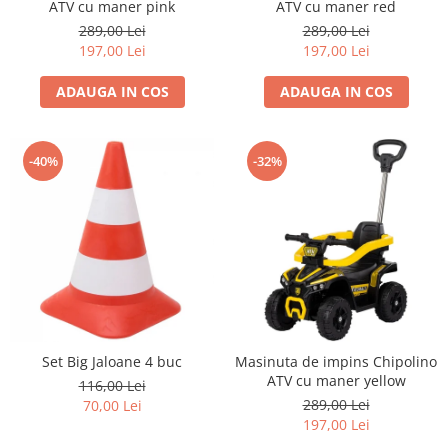
ATV cu maner pink
ATV cu maner red
John
289,00 Lei
289,00 Lei
Lego Duplo
197,00 Lei
197,00 Lei
Ludicus Games
ADAUGA IN COS
ADAUGA IN COS
Magni
Majorette
-40%
-32%
Marionette
MemoRace
Mentari
MillaMinis
Noris
Paint Art
Pilsan
Set Big Jaloane 4 buc
Masinuta de impins Chipolino
ATV cu maner yellow
116,00 Lei
Play Doh
289,00 Lei
70,00 Lei
PolarB by Viga
197,00 Lei