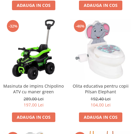
Progarden
ADAUGA IN COS
ADAUGA IN COS
Prosperplast
Purple Cow
-32%
-46%
Raduka
Ravensburger
Schmidt
Sequin Art
Silverlit
Simba
Smoby
Masinuta de impins Chipolino
Olita educativa pentru copii
ATV cu maner green
Pilsan Elephant
Spin Master
289,00 Lei
192,40 Lei
Stragoo Games
197,00 Lei
104,00 Lei
Sycomore
ADAUGA IN COS
ADAUGA IN COS
Tender Leaf
Topbright