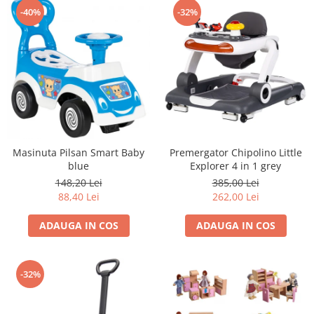
-40%
-32%
Masinuta Pilsan Smart Baby
Premergator Chipolino Little
blue
Explorer 4 in 1 grey
148,20 Lei
385,00 Lei
88,40 Lei
262,00 Lei
ADAUGA IN COS
ADAUGA IN COS
-32%