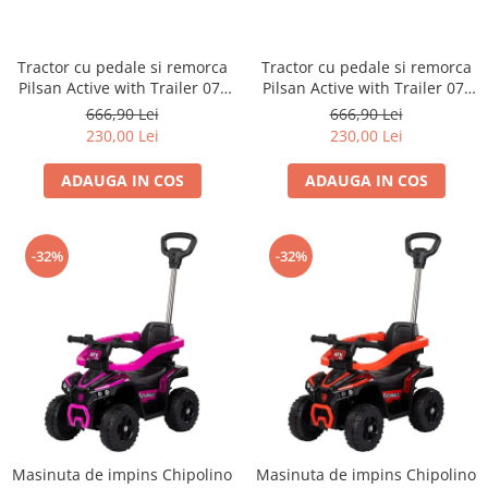
Dickie Toys
CĂRUCIOARE COPII
LEAGANE PENTRU COPII
Dino Bikes
CĂRUCIOARE 3 IN 1
BALANSOAR COPII
Tractor cu pedale si remorca
Tractor cu pedale si remorca
Djeco
CĂRUCIOARE 2 in 1
CASUTE SI CORTURI COPII
Pilsan Active with Trailer 07-
Pilsan Active with Trailer 07-
Egmont Toys
CĂRUCIOARE SPORT
TROTINETE COPII
316 green
316 red
666,90 Lei
666,90 Lei
MARSUPII SI HAMURI
Eichhorn
230,00 Lei
230,00 Lei
MAŞINUŢE DE ÎMPINS
BICICLETA FARA PEDALE
TARCURI DE JOACA
Eureka Kids
ADAUGA IN COS
ADAUGA IN COS
SPORT IN AER LIBER
Fakopancs
SANIE
Free & Easy
VEHICULE
-32%
-32%
Goliath
JOCURI DE ROL
Grafix
BUCĂTĂRII ȘI ACCESORII
Hubner
JUCĂRII MUZICALE
Huch!
PĂPUȘI ȘI ACCESORII
IQ Booster
DIVERSE
JaBaDaBaDo
JOCURI DE SOCIETATE
Jada Toys
Masinuta de impins Chipolino
Masinuta de impins Chipolino