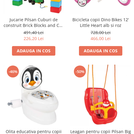
Jucarie Pilsan Cuburi de
Bicicleta copii Dino Bikes 12'
construit Brick Blocks and Car
Little Heart alb si roz
Set 43 piese
491,40 Lei
728,00 Lei
226,20 Lei
466,00 Lei
ADAUGA IN COS
ADAUGA IN COS
-46%
-50%
Olita educativa pentru copii
Leagan pentru copii Pilsan Big