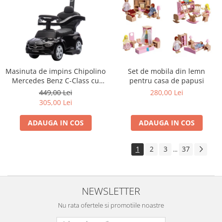
Masinuta de impins Chipolino
Set de mobila din lemn
Mercedes Benz C-Class cu
pentru casa de papusi
maner black
449,00 Lei
280,00 Lei
305,00 Lei
ADAUGA IN COS
ADAUGA IN COS
1
2
3
37
...
NEWSLETTER
Nu rata ofertele si promotiile noastre