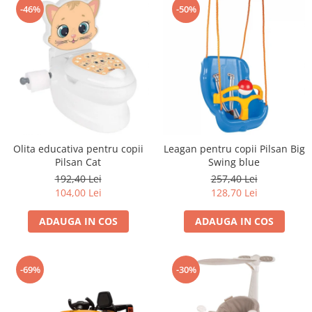
-46%
-50%
Trefl
Vektory
Viga Toys
Wonderworld
Woody
Zoch
Olita educativa pentru copii
Leagan pentru copii Pilsan Big
Pilsan Cat
Swing blue
192,40 Lei
257,40 Lei
104,00 Lei
128,70 Lei
ADAUGA IN COS
ADAUGA IN COS
-69%
-30%