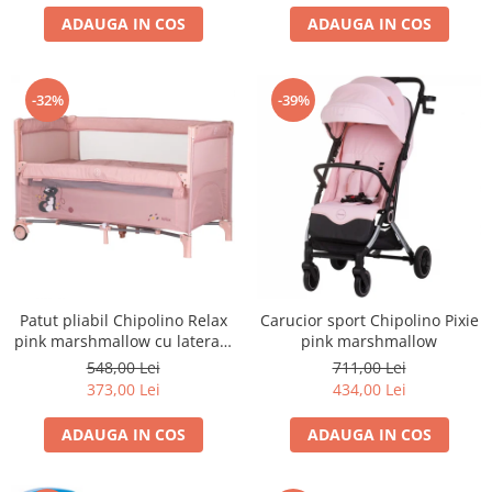
ADAUGA IN COS
ADAUGA IN COS
-32%
-39%
Patut pliabil Chipolino Relax
Carucior sport Chipolino Pixie
pink marshmallow cu laterala
pink marshmallow
culisanta
548,00 Lei
711,00 Lei
373,00 Lei
434,00 Lei
ADAUGA IN COS
ADAUGA IN COS