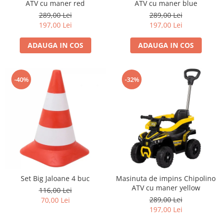
ATV cu maner red
ATV cu maner blue
John
289,00 Lei
289,00 Lei
Lego Duplo
197,00 Lei
197,00 Lei
Ludicus Games
ADAUGA IN COS
ADAUGA IN COS
Magni
Majorette
-40%
-32%
Marionette
MemoRace
Mentari
MillaMinis
Noris
Paint Art
Pilsan
Set Big Jaloane 4 buc
Masinuta de impins Chipolino
ATV cu maner yellow
116,00 Lei
Play Doh
289,00 Lei
70,00 Lei
PolarB by Viga
197,00 Lei