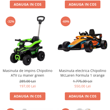
Progarden
ADAUGA IN COS
ADAUGA IN COS
Prosperplast
Purple Cow
-32%
-69%
Raduka
Ravensburger
Schmidt
Sequin Art
Silverlit
Simba
Smoby
Masinuta de impins Chipolino
Masinuta electrica Chipolino
ATV cu maner green
McLaren Formula 1 orange
Spin Master
289,00 Lei
1.775,00 Lei
Stragoo Games
197,00 Lei
550,00 Lei
Sycomore
ADAUGA IN COS
ADAUGA IN COS
Tender Leaf
Topbright