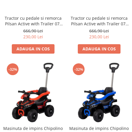
Dickie Toys
CĂRUCIOARE COPII
LEAGANE PENTRU COPII
Dino Bikes
CĂRUCIOARE 3 IN 1
BALANSOAR COPII
Tractor cu pedale si remorca
Tractor cu pedale si remorca
Djeco
CĂRUCIOARE 2 in 1
CASUTE SI CORTURI COPII
Pilsan Active with Trailer 07-
Pilsan Active with Trailer 07-
Egmont Toys
CĂRUCIOARE SPORT
TROTINETE COPII
316 green
316 red
666,90 Lei
666,90 Lei
MARSUPII SI HAMURI
Eichhorn
230,00 Lei
230,00 Lei
MAŞINUŢE DE ÎMPINS
BICICLETA FARA PEDALE
TARCURI DE JOACA
Eureka Kids
ADAUGA IN COS
ADAUGA IN COS
SPORT IN AER LIBER
Fakopancs
SANIE
Free & Easy
VEHICULE
-32%
-32%
Goliath
JOCURI DE ROL
Grafix
BUCĂTĂRII ȘI ACCESORII
Hubner
JUCĂRII MUZICALE
Huch!
PĂPUȘI ȘI ACCESORII
IQ Booster
DIVERSE
JaBaDaBaDo
JOCURI DE SOCIETATE
Jada Toys
Masinuta de impins Chipolino
Masinuta de impins Chipolino