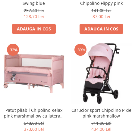
Swing blue
Chipolino Flippy pink
257,40 Lei
141,00 Lei
128,70 Lei
87,00 Lei
ADAUGA IN COS
ADAUGA IN COS
-32%
-39%
Patut pliabil Chipolino Relax
Carucior sport Chipolino Pixie
pink marshmallow cu laterala
pink marshmallow
culisanta
548,00 Lei
711,00 Lei
373,00 Lei
434,00 Lei