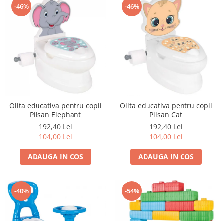
-46%
-46%
Trefl
Vektory
Viga Toys
Wonderworld
Woody
Zoch
Olita educativa pentru copii
Olita educativa pentru copii
Pilsan Elephant
Pilsan Cat
192,40 Lei
192,40 Lei
104,00 Lei
104,00 Lei
ADAUGA IN COS
ADAUGA IN COS
-40%
-54%