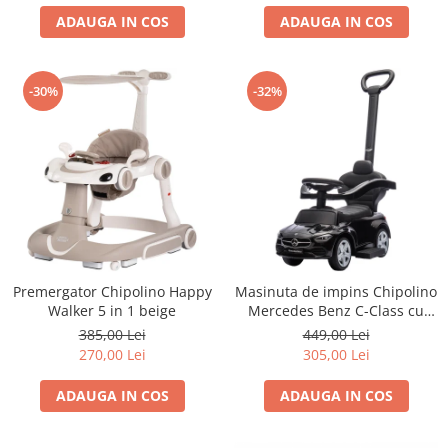
ADAUGA IN COS
ADAUGA IN COS
-30%
-32%
Premergator Chipolino Happy
Masinuta de impins Chipolino
Walker 5 in 1 beige
Mercedes Benz C-Class cu
maner black
385,00 Lei
449,00 Lei
270,00 Lei
305,00 Lei
ADAUGA IN COS
ADAUGA IN COS