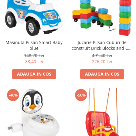
Masinuta Pilsan Smart Baby
Jucarie Pilsan Cuburi de
blue
construit Brick Blocks and Car
Set 43 piese
148,20 Lei
491,40 Lei
88,40 Lei
226,20 Lei
ADAUGA IN COS
ADAUGA IN COS
-46%
-50%