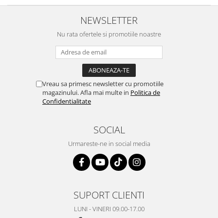
Trefl
NEWSLETTER
Vektory
Nu rata ofertele si promotiile noastre
Viga Toys
Wonderworld
Woody
Vreau sa primesc newsletter cu promotiile
Zoch
magazinului. Afla mai multe in
Politica de
Confidentialitate
SOCIAL
Urmareste-ne in social media
SUPORT CLIENTI
LUNI - VINERI 09.00-17.00