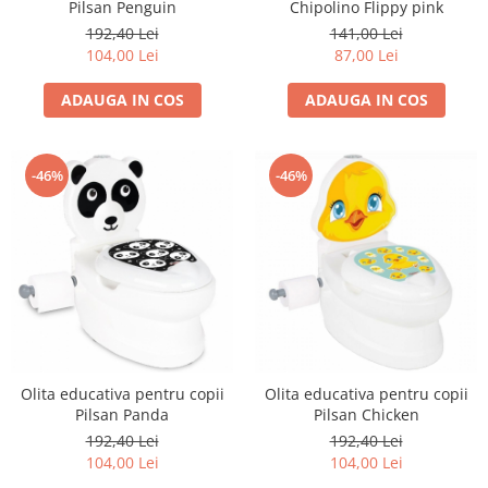
Pilsan Penguin
Chipolino Flippy pink
John
192,40 Lei
141,00 Lei
Lego Duplo
104,00 Lei
87,00 Lei
Ludicus Games
ADAUGA IN COS
ADAUGA IN COS
Magni
Majorette
-46%
-46%
Marionette
MemoRace
Mentari
MillaMinis
Noris
Paint Art
Pilsan
Olita educativa pentru copii
Olita educativa pentru copii
Pilsan Panda
Pilsan Chicken
Play Doh
192,40 Lei
192,40 Lei
PolarB by Viga
104,00 Lei
104,00 Lei