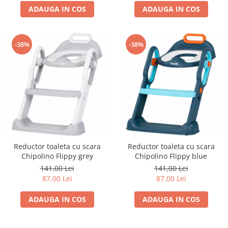
Progarden
ADAUGA IN COS
ADAUGA IN COS
Prosperplast
Purple Cow
-38%
-38%
Raduka
Ravensburger
Schmidt
Sequin Art
Silverlit
Simba
Smoby
Reductor toaleta cu scara
Reductor toaleta cu scara
Chipolino Flippy grey
Chipolino Flippy blue
Spin Master
141,00 Lei
141,00 Lei
Stragoo Games
87,00 Lei
87,00 Lei
Sycomore
ADAUGA IN COS
ADAUGA IN COS
Tender Leaf
Topbright