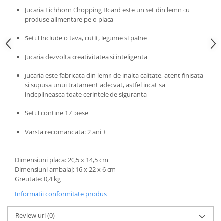
Progarden
Jucaria Eichhorn Chopping Board este un set din lemn cu
Prosperplast
produse alimentare pe o placa
Purple Cow
Setul include o tava, cutit, legume si paine
Raduka
Jucaria dezvolta creativitatea si inteligenta
Ravensburger
Jucaria este fabricata din lemn de inalta calitate, atent finisata
Schmidt
si supusa unui tratament adecvat, astfel incat sa
Sequin Art
indeplineasca toate cerintele de siguranta
Silverlit
Setul contine 17 piese
Simba
Varsta recomandata: 2 ani +
Smoby
Spin Master
Dimensiuni placa: 20,5 x 14,5 cm
Dimensiuni ambalaj: 16 x 22 x 6 cm
Stragoo Games
Greutate: 0,4 kg
Sycomore
Informatii conformitate produs
Tender Leaf
Review-uri
(0)
Topbright