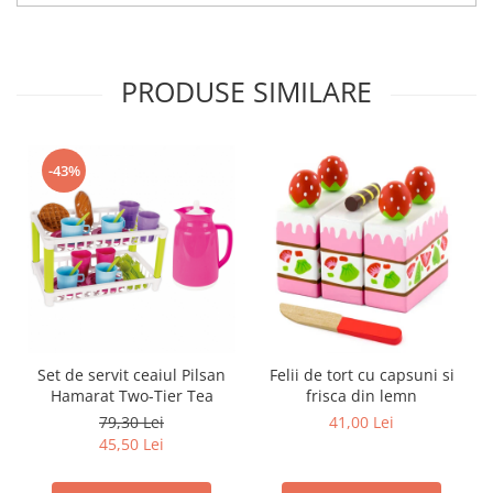
Trefl
Vektory
PRODUSE SIMILARE
Viga Toys
Wonderworld
Woody
-43%
Zoch
Set de servit ceaiul Pilsan
Felii de tort cu capsuni si
Hamarat Two-Tier Tea
frisca din lemn
79,30 Lei
41,00 Lei
45,50 Lei