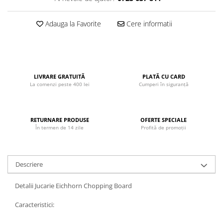
John
Adauga la Favorite
Cere informatii
Lego Duplo
Ludicus Games
Magni
Majorette
LIVRARE GRATUITĂ
PLATĂ CU CARD
La comenzi peste 400 lei
Cumperi în siguranță
Marionette
MemoRace
Mentari
RETURNARE PRODUSE
OFERTE SPECIALE
În termen de 14 zile
Profită de promoții
MillaMinis
Noris
Paint Art
Descriere
Pilsan
Detalii Jucarie Eichhorn Chopping Board
Play Doh
Caracteristici:
PolarB by Viga