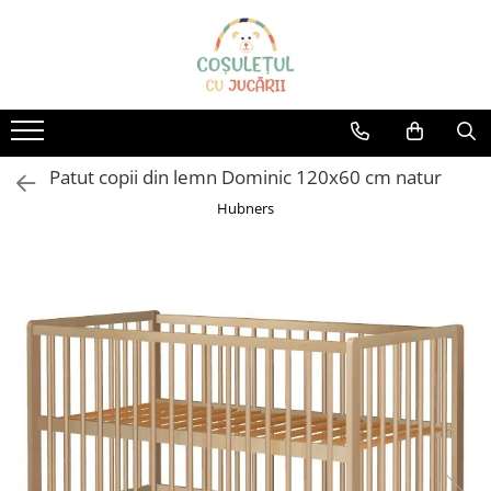
Jucării
Articole bebe
Branduri
JUCĂRII BEBE
CAMERA COPILULUI
AVENIR KIDS
JUCĂRII EDUCATIVE
MASUTE SI SCAUNE
AquaPlay
Patut copii din lemn Dominic 120x60 cm natur
ACCESORII PĂTUȚURI
PUZZLE
AS Toys
BALANSOARE
Hubners
JUCĂRII CREATIVE
Bananagrams
LĂMPI DE VEGHE
JUCĂRII CONSTRUCȚIE
Big
OLIŢE ŞI REDUCTOARE WC
JUCĂRII PENTRU EXTERIOR
Bumi
SALTELE
TOBOGANE COPII
Cayro
CARUSEL MUZICAL
TRICICLETE COPII
ACCESORII PENTRU BAIE
Champion
APĂ ȘI NISIP
PĂTUȚ BEBE
Chipolino
JUCĂRII DIN LEMN
COVORAȘE DE JOACĂ
Clementoni
BICICLETE COPII
SCAUNE DE MASĂ
Color my love
MAȘINUȚE ȘI MOTOCICLETE
SCAUNE AUTO COPII
ELECTRICE