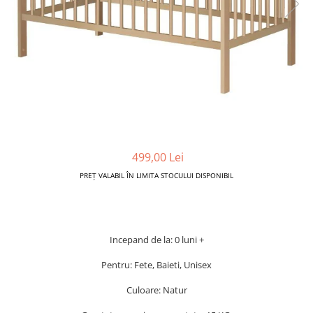
Dickie Toys
CĂRUCIOARE COPII
LEAGANE PENTRU COPII
Dino Bikes
CĂRUCIOARE 3 IN 1
BALANSOAR COPII
Djeco
CĂRUCIOARE 2 in 1
CASUTE SI CORTURI COPII
Egmont Toys
CĂRUCIOARE SPORT
TROTINETE COPII
MARSUPII SI HAMURI
Eichhorn
MAŞINUŢE DE ÎMPINS
BICICLETA FARA PEDALE
TARCURI DE JOACA
Eureka Kids
SPORT IN AER LIBER
Fakopancs
SANIE
Free & Easy
499,00 Lei
VEHICULE
Goliath
PREȚ VALABIL ÎN LIMITA STOCULUI DISPONIBIL
JOCURI DE ROL
Grafix
BUCĂTĂRII ȘI ACCESORII
Hubner
JUCĂRII MUZICALE
Huch!
Incepand de la: 0 luni +
PĂPUȘI ȘI ACCESORII
IQ Booster
Pentru: Fete, Baieti, Unisex
DIVERSE
JaBaDaBaDo
JOCURI DE SOCIETATE
Culoare: Natur
Jada Toys