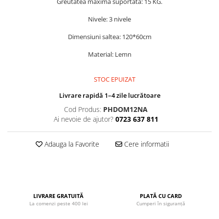
Greutatea maxima suportata: 15 KG.
John
Nivele: 3 nivele
Lego Duplo
Dimensiuni saltea: 120*60cm
Ludicus Games
Magni
Material: Lemn
Majorette
STOC EPUIZAT
Marionette
Livrare rapidă 1–4 zile lucrătoare
MemoRace
Cod Produs:
PHDOM12NA
Mentari
Ai nevoie de ajutor?
0723 637 811
MillaMinis
Adauga la Favorite
Cere informatii
Noris
Paint Art
Pilsan
Play Doh
LIVRARE GRATUITĂ
PLATĂ CU CARD
La comenzi peste 400 lei
Cumperi în siguranță
PolarB by Viga