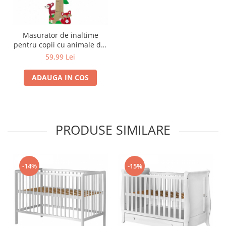
Trefl
Vektory
Masurator de inaltime
Viga Toys
pentru copii cu animale din
padure
59,99 Lei
Wonderworld
Woody
ADAUGA IN COS
Zoch
PRODUSE SIMILARE
-14%
-15%