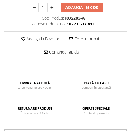
John
ADAUGA IN COS
Lego Duplo
Cod Produs:
KO2283-A
Ludicus Games
Ai nevoie de ajutor?
0723 637 811
Magni
Adauga la Favorite
Cere informatii
Majorette
Marionette
Comanda rapida
MemoRace
Mentari
MillaMinis
LIVRARE GRATUITĂ
PLATĂ CU CARD
Noris
La comenzi peste 400 lei
Cumperi în siguranță
Paint Art
Pilsan
RETURNARE PRODUSE
OFERTE SPECIALE
În termen de 14 zile
Profită de promoții
Play Doh
PolarB by Viga