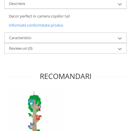
Progarden
Descriere
Prosperplast
Decor perfect in camera copiilor tai!
Purple Cow
Informatii conformitate produs
Raduka
Ravensburger
Caracteristici
Schmidt
Review-uri
(0)
Sequin Art
Silverlit
Simba
RECOMANDARI
Smoby
Spin Master
Stragoo Games
Sycomore
Tender Leaf
Topbright