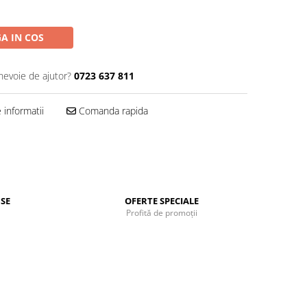
A IN COS
 nevoie de ajutor?
0723 637 811
informatii
Comanda rapida
SE
OFERTE SPECIALE
Profită de promoții