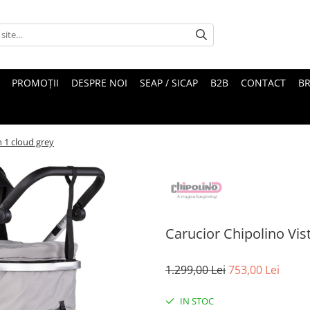
PROMOȚII
DESPRE NOI
SEAP / SICAP
B2B
CONTACT
B
n 1 cloud grey
Carucior Chipolino Vist
1.299,00 Lei
753,00 Lei
IN STOC