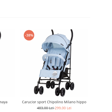
-38%
-39%
Amaya
Carucior sport Chipolino Milano hippo
Carucior s
483,00 Lei
299,00 Lei
7