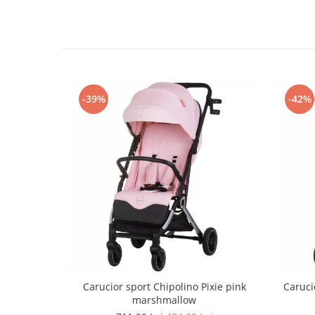
-39%
-42%
Carucior sport Chipolino Pixie pink
Caruci
marshmallow