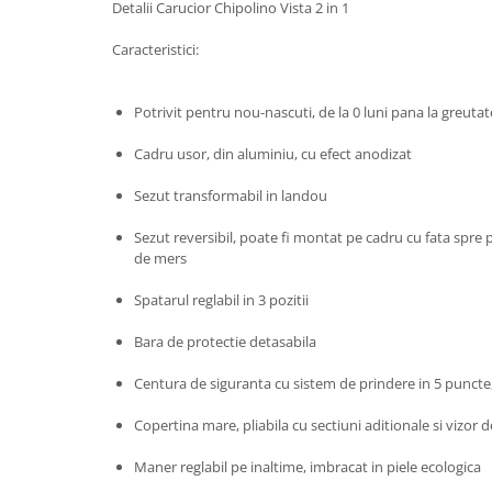
Detalii Carucior Chipolino Vista 2 in 1
John
Caracteristici:
Lego Duplo
Ludicus Games
Potrivit pentru nou-nascuti, de la 0 luni pana la greuta
Magni
Cadru usor, din aluminiu, cu efect anodizat
Majorette
Marionette
Sezut transformabil in landou
MemoRace
Sezut reversibil, poate fi montat pe cadru cu fata spre p
Mentari
de mers
MillaMinis
Spatarul reglabil in 3 pozitii
Noris
Bara de protectie detasabila
Paint Art
Centura de siguranta cu sistem de prindere in 5 puncte
Pilsan
Copertina mare, pliabila cu sectiuni aditionale si vizor 
Play Doh
PolarB by Viga
Maner reglabil pe inaltime, imbracat in piele ecologica