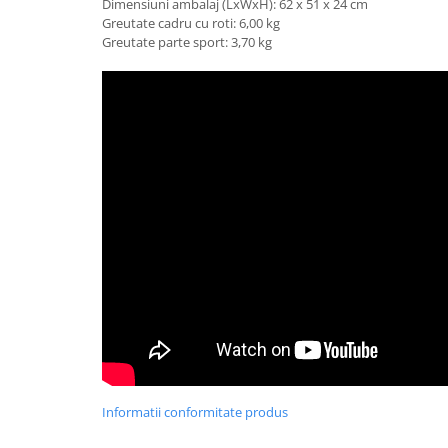
Dimensiuni ambalaj (LxWxH): 62 x 51 x 24 cm
Trefl
Greutate cadru cu roti: 6,00 kg
Greutate parte sport: 3,70 kg
Vektory
Viga Toys
Wonderworld
Woody
Zoch
Informatii conformitate produs