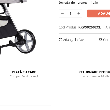
Durata de livrare:
1-4 zile
ADAUG
Cod Produs:
KKVS02502CL
Ai
Adauga la Favorite
Cere 
PLATĂ CU CARD
RETURNARE PRODU
Cumperi în siguranță
În termen de 14 zile