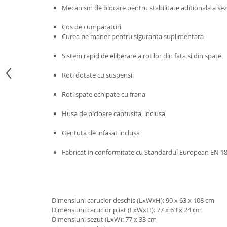
Progarden
Mecanism de blocare pentru stabilitate aditionala a sez
Prosperplast
Cos de cumparaturi
Purple Cow
Curea pe maner pentru siguranta suplimentara
Raduka
Sistem rapid de eliberare a rotilor din fata si din spate
Ravensburger
Roti dotate cu suspensii
Schmidt
Roti spate echipate cu frana
Sequin Art
Silverlit
Husa de picioare captusita, inclusa
Simba
Gentuta de infasat inclusa
Smoby
Fabricat in conformitate cu Standardul European EN 18
Spin Master
Stragoo Games
Sycomore
Dimensiuni carucior deschis (LxWxH): 90 x 63 x 108 cm
Tender Leaf
Dimensiuni carucior pliat (LxWxH): 77 x 63 x 24 cm
Dimensiuni sezut (LxW): 77 x 33 cm
Topbright