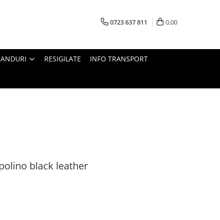
0723 637 811
0,00
RANDURI
RESIGILATE
INFO TRANSPORT
polino black leather