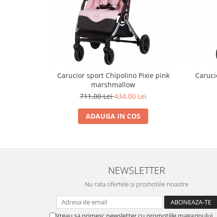
Trefl
Vektory
Viga Toys
Wonderworld
Woody
Carucior sport Chipolino Pixie pink
Caruci
marshmallow
Zoch
711,00 Lei
434,00 Lei
ADAUGA IN COS
NEWSLETTER
Nu rata ofertele si promotiile noastre
Vreau sa primesc newsletter cu promotiile magazinului.