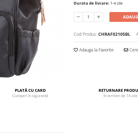
Durata de livrare:
1-4 zile
ADAUG
Cod Produs:
CHRAF02105BL
Adauga la Favorite
Cere 
PLATĂ CU CARD
RETURNARE PRODU
Cumperi în siguranță
În termen de 14 zile