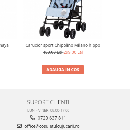
-39%
Amaya
Carucior sport Chipolino Milano hippo
Carucior s
483,00 Lei
299,00 Lei
7
ADAUGA IN COS
SUPORT CLIENTI
LUNI - VINERI 09.00-17.00
0723 637 811
office@cosuletulcujucarii.ro