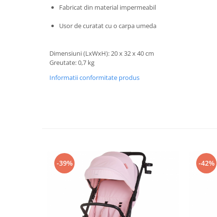
Progarden
Fabricat din material impermeabil
Prosperplast
Usor de curatat cu o carpa umeda
Purple Cow
Raduka
Dimensiuni (LxWxH): 20 x 32 x 40 cm
Ravensburger
Greutate: 0,7 kg
Schmidt
Informatii conformitate produs
Sequin Art
Silverlit
Simba
Smoby
Spin Master
-39%
-42%
Stragoo Games
Sycomore
Tender Leaf
Topbright