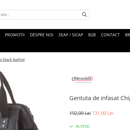
PROMOȚII
DESPRE NOI
SEAP / SICAP
B2B
CONTACT
B
o black leather
Gentuta de infasat Chi
192,00 Lei
131,00 Lei
IN STOC