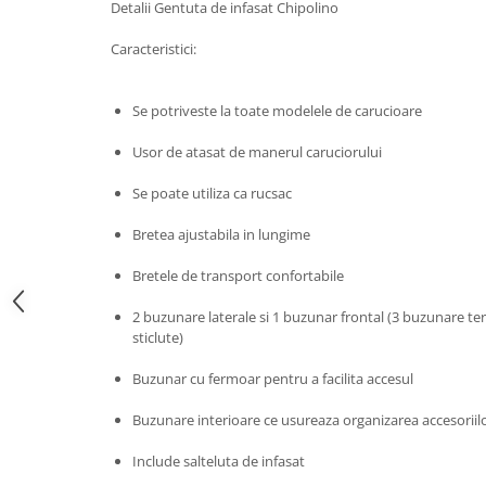
Detalii Gentuta de infasat Chipolino
John
Caracteristici:
Lego Duplo
Ludicus Games
Se potriveste la toate modelele de carucioare
Magni
Usor de atasat de manerul caruciorului
Majorette
Marionette
Se poate utiliza ca rucsac
MemoRace
Bretea ajustabila in lungime
Mentari
Bretele de transport confortabile
MillaMinis
2 buzunare laterale si 1 buzunar frontal (3 buzunare te
Noris
sticlute)
Paint Art
Buzunar cu fermoar pentru a facilita accesul
Pilsan
Buzunare interioare ce usureaza organizarea accesoriil
Play Doh
PolarB by Viga
Include salteluta de infasat