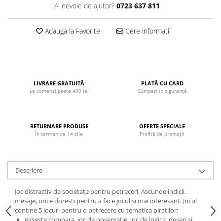
Ai nevoie de ajutor?
0723 637 811
John
Lego Duplo
Adauga la Favorite
Cere informatii
Ludicus Games
Magni
Majorette
LIVRARE GRATUITĂ
PLATĂ CU CARD
Marionette
La comenzi peste 400 lei
Cumperi în siguranță
MemoRace
Mentari
RETURNARE PRODUSE
OFERTE SPECIALE
MillaMinis
În termen de 14 zile
Profită de promoții
Noris
Paint Art
Descriere
Pilsan
Joc distractiv de societate pentru petreceri. Ascunde indicii,
Play Doh
mesaje, orice doresti pentru a face jocul si mai interesant. Jocul
PolarB by Viga
contine 5 jocuri pentru o petrecere cu tematica piratilor:
gaseste comoara, joc de observatie, joc de logica, desen si