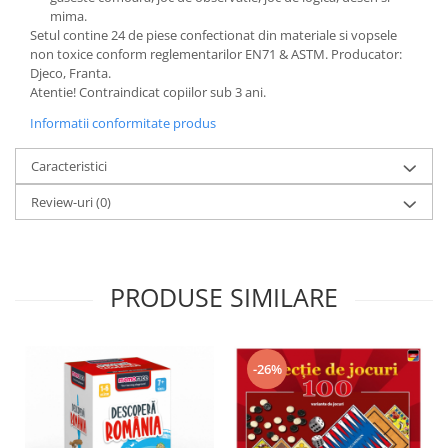
Progarden
mima.
Prosperplast
Setul contine 24 de piese confectionat din materiale si vopsele
non toxice conform reglementarilor EN71 & ASTM. Producator:
Purple Cow
Djeco, Franta.
Atentie! Contraindicat copiilor sub 3 ani.
Raduka
Informatii conformitate produs
Ravensburger
Schmidt
Caracteristici
Sequin Art
Review-uri
(0)
Silverlit
Simba
Smoby
PRODUSE SIMILARE
Spin Master
Stragoo Games
-26%
Sycomore
Tender Leaf
Topbright