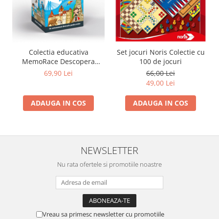
Trefl
Vektory
Viga Toys
Colectia educativa
Set jocuri Noris Colectie cu
Wonderworld
MemoRace Descopera
100 de jocuri
Woody
Romania
69,90 Lei
66,00 Lei
49,00 Lei
Zoch
ADAUGA IN COS
ADAUGA IN COS
NEWSLETTER
Nu rata ofertele si promotiile noastre
Vreau sa primesc newsletter cu promotiile