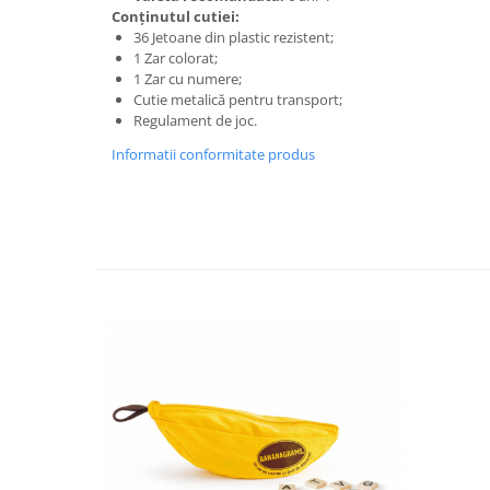
Progarden
Conținutul cutiei:
Prosperplast
36 Jetoane din plastic rezistent;
1 Zar colorat;
Purple Cow
1 Zar cu numere;
Cutie metalică pentru transport;
Raduka
Regulament de joc.
Ravensburger
Informatii conformitate produs
Schmidt
Sequin Art
Silverlit
Simba
Smoby
Spin Master
Stragoo Games
Sycomore
Tender Leaf
Topbright