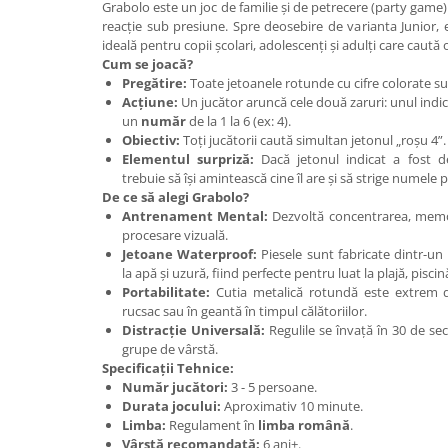
Grabolo este un joc de familie și de petrecere (party game) 
John
reacție sub presiune. Spre deosebire de varianta Junior, edi
ideală pentru copii școlari, adolescenți și adulți care caut
Lego Duplo
Cum se joacă?
Ludicus Games
Pregătire:
Toate jetoanele rotunde cu cifre colorate s
Acțiune:
Un jucător aruncă cele două zaruri: unul indi
Magni
un
număr
de la 1 la 6 (ex: 4).
Obiectiv:
Toți jucătorii caută simultan jetonul „roșu 4”. C
Majorette
Elementul surpriză:
Dacă jetonul indicat a fost de
Marionette
trebuie să își amintească cine îl are și să strige numele 
De ce să alegi Grabolo?
MemoRace
Antrenament Mental:
Dezvoltă concentrarea, memor
Mentari
procesare vizuală.
Jetoane Waterproof:
Piesele sunt fabricate dintr-un m
MillaMinis
la apă și uzură, fiind perfecte pentru luat la plajă, piscin
Portabilitate:
Cutia metalică rotundă este extrem d
Noris
rucsac sau în geantă în timpul călătoriilor.
Paint Art
Distracție Universală:
Regulile se învață în 30 de sec
grupe de vârstă.
Pilsan
Specificații Tehnice:
Număr jucători:
3 - 5 persoane.
Play Doh
Durata jocului:
Aproximativ 10 minute.
PolarB by Viga
Limba:
Regulament în
limba română
.
Vârstă recomandată:
6 ani+.