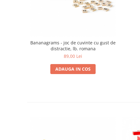
Trefl
Vektory
Viga Toys
Wonderworld
Bananagrams - joc de cuvinte cu gust de
Woody
distractie, lb. romana
Zoch
89,00 Lei
ADAUGA IN COS