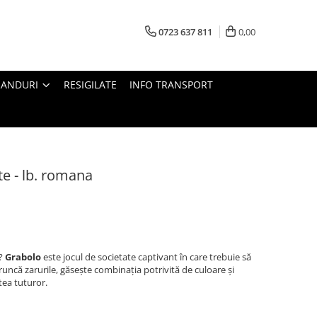
0723 637 811
0,00
RANDURI
RESIGILATE
INFO TRANSPORT
te - lb. romana
r?
Grabolo
este jocul de societate captivant în care trebuie să
runcă zarurile, găsește combinația potrivită de culoare și
ea tuturor.