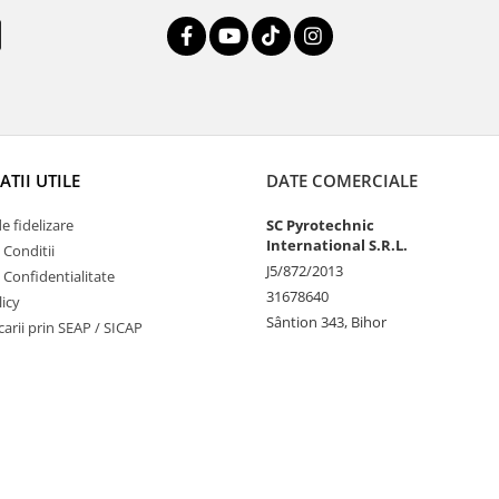
TII UTILE
DATE COMERCIALE
 fidelizare
SC Pyrotechnic
International S.R.L.
 Conditii
J5/872/2013
e Confidentialitate
31678640
icy
Sântion 343, Bihor
ucarii prin SEAP / SICAP