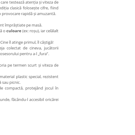
care testează atenția și viteza de
ția clasică folosește cifre, fiind
ă o provocare rapidă și amuzantă.
unt împrăștiate pe masă.
că o
culoare
(ex: roșu), iar celălalt
ine îl atinge primul, îl câștigă!
ja colectat de cineva, jucătorii
posesorului pentru a-l „fura”.
ia pe termen scurt și viteza de
aterial plastic special, rezistent
ă sau picnic.
e compactă, protejând jocul în
unde, făcându-l accesibil oricărei