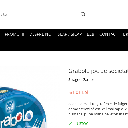
PROMOȚII
DESPRE NOI
SEAP / SICAP
B2B
CONTACT
B
Grabolo joc de societa
Stragoo Games
61,01 Lei
Ai ochi de vultur și reflexe de fulge
demonstrezi că ești cel mai rapid! A
număr și pune mâna pe jeton înaint
IN STOC