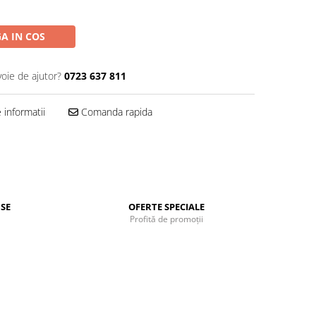
A IN COS
voie de ajutor?
0723 637 811
informatii
Comanda rapida
SE
OFERTE SPECIALE
Profită de promoții