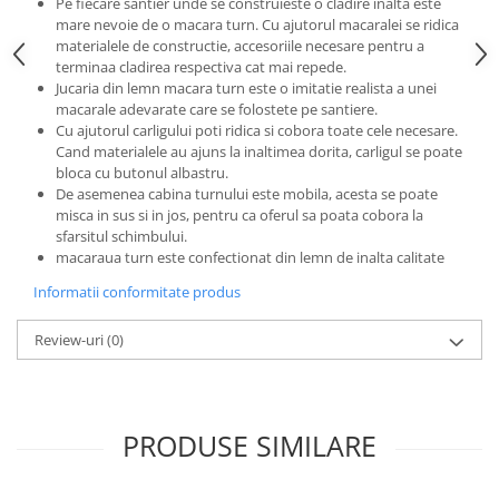
Progarden
Pe fiecare santier unde se construieste o cladire inalta este
mare nevoie de o macara turn. Cu ajutorul macaralei se ridica
Prosperplast
materialele de constructie, accesoriile necesare pentru a
terminaa cladirea respectiva cat mai repede.
Purple Cow
Jucaria din lemn macara turn este o imitatie realista a unei
Raduka
macarale adevarate care se folostete pe santiere.
Cu ajutorul carligului poti ridica si cobora toate cele necesare.
Ravensburger
Cand materialele au ajuns la inaltimea dorita, carligul se poate
bloca cu butonul albastru.
Schmidt
De asemenea cabina turnului este mobila, acesta se poate
Sequin Art
misca in sus si in jos, pentru ca oferul sa poata cobora la
sfarsitul schimbului.
Silverlit
macaraua turn este confectionat din lemn de inalta calitate
Simba
Informatii conformitate produs
Smoby
Review-uri
(0)
Spin Master
Stragoo Games
Sycomore
PRODUSE SIMILARE
Tender Leaf
Topbright