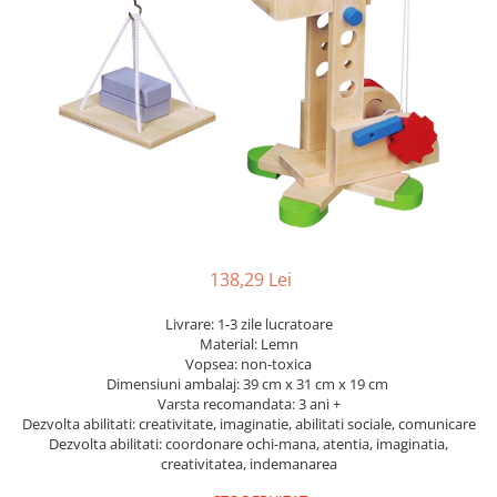
Dickie Toys
CĂRUCIOARE COPII
LEAGANE PENTRU COPII
Dino Bikes
CĂRUCIOARE 3 IN 1
BALANSOAR COPII
Djeco
CĂRUCIOARE 2 in 1
CASUTE SI CORTURI COPII
Egmont Toys
CĂRUCIOARE SPORT
TROTINETE COPII
MARSUPII SI HAMURI
Eichhorn
MAŞINUŢE DE ÎMPINS
BICICLETA FARA PEDALE
TARCURI DE JOACA
Eureka Kids
SPORT IN AER LIBER
Fakopancs
SANIE
Free & Easy
VEHICULE
Goliath
138,29 Lei
JOCURI DE ROL
Grafix
BUCĂTĂRII ȘI ACCESORII
Livrare: 1-3 zile lucratoare
Hubner
Material: Lemn
JUCĂRII MUZICALE
Vopsea: non-toxica
Huch!
Dimensiuni ambalaj: 39 cm x 31 cm x 19 cm
PĂPUȘI ȘI ACCESORII
Varsta recomandata: 3 ani +
IQ Booster
Dezvolta abilitati: creativitate, imaginatie, abilitati sociale, comunicare
DIVERSE
Dezvolta abilitati: coordonare ochi-mana, atentia, imaginatia,
JaBaDaBaDo
JOCURI DE SOCIETATE
creativitatea, indemanarea
Jada Toys