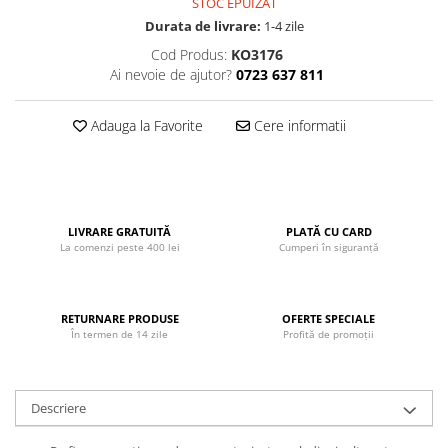
STOC EPUIZAT
John
Durata de livrare:
1-4 zile
Lego Duplo
Cod Produs:
KO3176
Ai nevoie de ajutor?
0723 637 811
Ludicus Games
Magni
Adauga la Favorite
Cere informatii
Majorette
Marionette
MemoRace
LIVRARE GRATUITĂ
PLATĂ CU CARD
Mentari
La comenzi peste 400 lei
Cumperi în siguranță
MillaMinis
Noris
RETURNARE PRODUSE
OFERTE SPECIALE
Paint Art
În termen de 14 zile
Profită de promoții
Pilsan
Play Doh
Descriere
PolarB by Viga