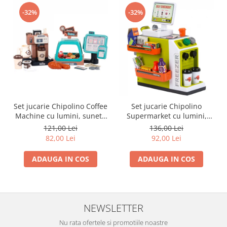
Trefl
-32%
-32%
Vektory
Viga Toys
Wonderworld
Woody
Zoch
Set jucarie Chipolino Coffee
Set jucarie Chipolino
Machine cu lumini, sunete
Supermarket cu lumini,
si 41 accesorii
sunete si 46 accesorii
121,00 Lei
136,00 Lei
82,00 Lei
92,00 Lei
ADAUGA IN COS
ADAUGA IN COS
NEWSLETTER
Nu rata ofertele si promotiile noastre