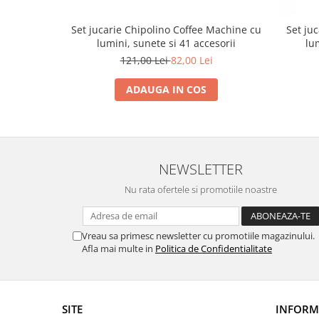
Trefl
Set jucarie Chipolino Coffee Machine cu
Set ju
Vektory
lumini, sunete si 41 accesorii
lu
Viga Toys
121,00 Lei
82,00 Lei
Wonderworld
ADAUGA IN COS
Woody
Zoch
NEWSLETTER
Nu rata ofertele si promotiile noastre
Vreau sa primesc newsletter cu promotiile magazinului.
Afla mai multe in
Politica de Confidentialitate
SITE
INFORMA