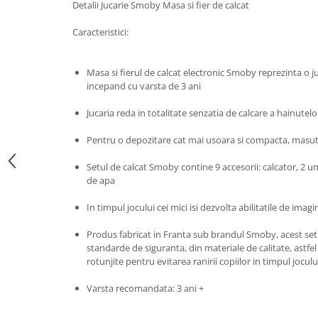
Detalii Jucarie Smoby Masa si fier de calcat
John
Caracteristici:
Lego Duplo
Ludicus Games
Masa si fierul de calcat electronic Smoby reprezinta o ju
Magni
incepand cu varsta de 3 ani
Majorette
Jucaria reda in totalitate senzatia de calcare a hainutelo
Marionette
Pentru o depozitare cat mai usoara si compacta, masut
MemoRace
Mentari
Setul de calcat Smoby contine 9 accesorii: calcator, 2 u
de apa
MillaMinis
In timpul jocului cei mici isi dezvolta abilitatile de imagi
Noris
Paint Art
Produs fabricat in Franta sub brandul Smoby, acest set a 
standarde de siguranta, din materiale de calitate, astfel 
Pilsan
rotunjite pentru evitarea ranirii copiilor in timpul joculu
Play Doh
Varsta recomandata: 3 ani +
PolarB by Viga