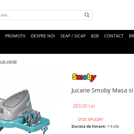
PROMOȚII
DESPRE NOI
SEAP / SICAP
B2B
CONTACT
B
lcat verde
Jucarie Smoby Masa si 
283,00 Lei
STOC EPUIZAT
Durata de livrare:
1-4 zile