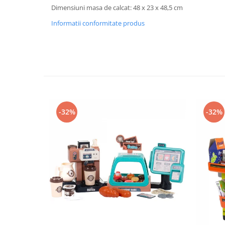
Progarden
Dimensiuni masa de calcat: 48 x 23 x 48,5 cm
Prosperplast
Informatii conformitate produs
Purple Cow
Raduka
Ravensburger
Schmidt
Sequin Art
Silverlit
-32%
-32%
Simba
Smoby
Spin Master
Stragoo Games
Sycomore
Tender Leaf
Topbright