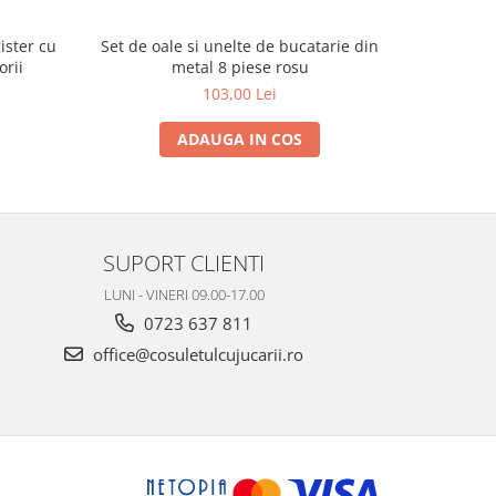
ister cu
Set de oale si unelte de bucatarie din
Set fe
orii
metal 8 piese rosu
103,00 Lei
ADAUGA IN COS
SUPORT CLIENTI
LUNI - VINERI 09.00-17.00
0723 637 811
office@cosuletulcujucarii.ro