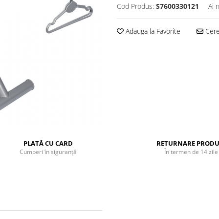
Cod Produs:
S7600330121
Ai 
Adauga la Favorite
Cere 
PLATĂ CU CARD
RETURNARE PRODU
Cumperi în siguranță
În termen de 14 zile