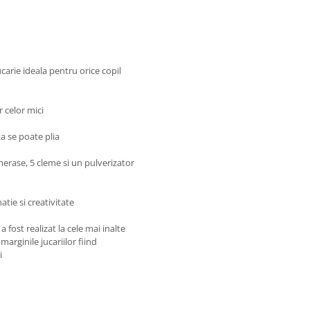
carie ideala pentru orice copil
r celor mici
a se poate plia
merase, 5 cleme si un pulverizator
natie si creativitate
fost realizat la cele mai inalte
marginile jucariilor fiind
i