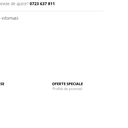
nevoie de ajutor?
0723 637 811
informatii
SE
OFERTE SPECIALE
Profită de promoții