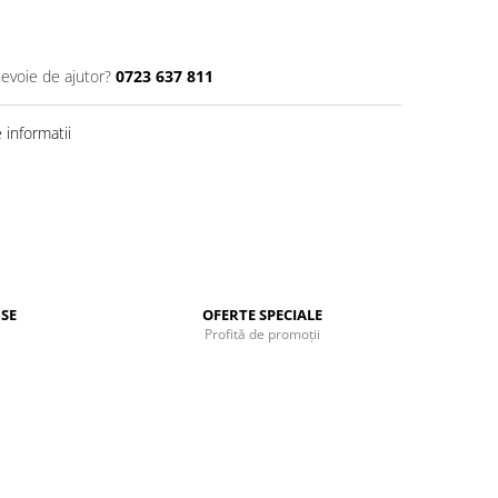
nevoie de ajutor?
0723 637 811
informatii
SE
OFERTE SPECIALE
Profită de promoții