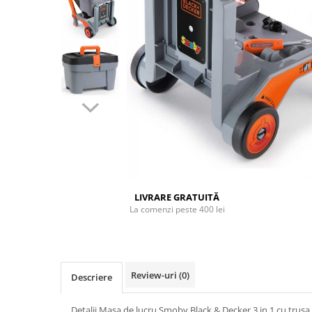
Dickie Toys
CĂRUCIOARE COPII
LEAGANE PENTRU COPII
Dino Bikes
CĂRUCIOARE 3 IN 1
BALANSOAR COPII
Djeco
CĂRUCIOARE 2 in 1
CASUTE SI CORTURI COPII
Egmont Toys
CĂRUCIOARE SPORT
TROTINETE COPII
MARSUPII SI HAMURI
Eichhorn
MAŞINUŢE DE ÎMPINS
BICICLETA FARA PEDALE
TARCURI DE JOACA
Eureka Kids
SPORT IN AER LIBER
Fakopancs
SANIE
Free & Easy
VEHICULE
Goliath
JOCURI DE ROL
Grafix
LIVRARE GRATUITĂ
BUCĂTĂRII ȘI ACCESORII
La comenzi peste 400 lei
Hubner
JUCĂRII MUZICALE
Huch!
PĂPUȘI ȘI ACCESORII
IQ Booster
DIVERSE
Review-uri
(0)
Descriere
JaBaDaBaDo
JOCURI DE SOCIETATE
Jada Toys
Detalii Masa de lucru Smoby Black & Decker 3 in 1 cu trusa 