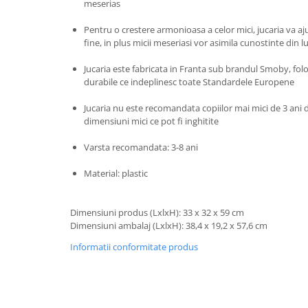
Progarden
meserias
Prosperplast
Pentru o crestere armonioasa a celor mici, jucaria va aju
fine, in plus micii meseriasi vor asimila cunostinte din l
Purple Cow
Raduka
Jucaria este fabricata in Franta sub brandul Smoby, fol
durabile ce indeplinesc toate Standardele Europene
Ravensburger
Jucaria nu este recomandata copiilor mai mici de 3 ani
Schmidt
dimensiuni mici ce pot fi inghitite
Sequin Art
Varsta recomandata: 3-8 ani
Silverlit
Simba
Material: plastic
Smoby
Dimensiuni produs (LxlxH): 33 x 32 x 59 cm
Spin Master
Dimensiuni ambalaj (LxlxH): 38,4 x 19,2 x 57,6 cm
Stragoo Games
Informatii conformitate produs
Sycomore
Tender Leaf
Topbright