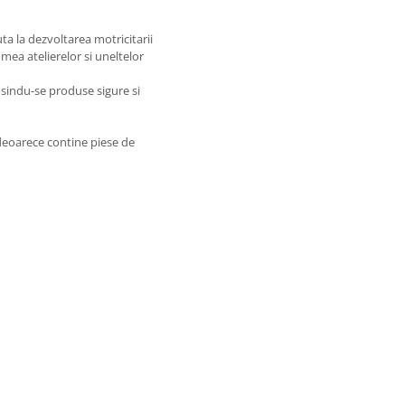
ta la dezvoltarea motricitarii
umea atelierelor si uneltelor
osindu-se produse sigure si
 deoarece contine piese de