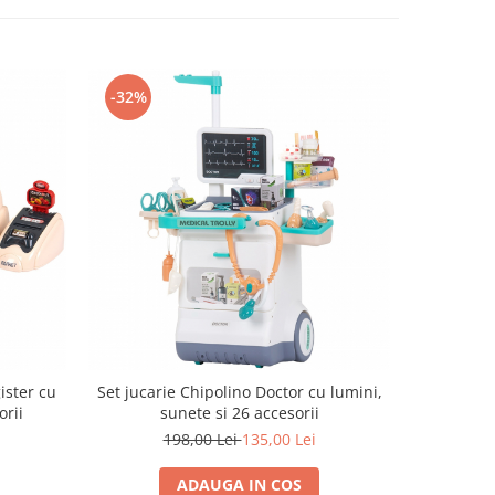
-32%
ister cu
Set jucarie Chipolino Doctor cu lumini,
Set de oa
orii
sunete si 26 accesorii
198,00 Lei
135,00 Lei
ADAUGA IN COS