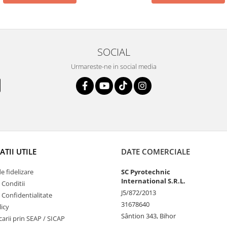
SOCIAL
Urmareste-ne in social media
TII UTILE
DATE COMERCIALE
 fidelizare
SC Pyrotechnic
International S.R.L.
 Conditii
J5/872/2013
e Confidentialitate
31678640
icy
Sântion 343, Bihor
ucarii prin SEAP / SICAP