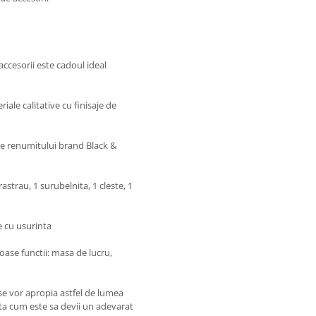
ccesorii este cadoul ideal
iale calitative cu finisaje de
ale renumitului brand Black &
astrau, 1 surubelnita, 1 cleste, 1
e cu usurinta
ase functii: masa de lucru,
, se vor apropia astfel de lumea
ta cum este sa devii un adevarat