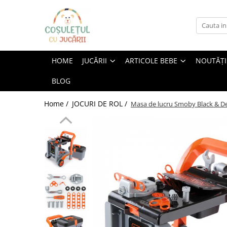
Jucării
Articole bebe
Branduri
JUCĂRII BEBE
CAMERA COPILULUI
AVENIR KIDS
HOME
JUCĂRII
ARTICOLE BEBE
NOUTĂȚI
JUCĂRII EDUCATIVE
MASUTE SI SCAUNE
AquaPlay
BLOG
ACCESORII PĂTUȚURI
PUZZLE
AS Toys
BALANSOARE
JUCĂRII CREATIVE
Bananagrams
Home /
JOCURI DE ROL /
Masa de lucru Smoby Black & Dec
LĂMPI DE VEGHE
JUCĂRII CONSTRUCȚIE
Big
OLIŢE ŞI REDUCTOARE WC
JUCĂRII PENTRU EXTERIOR
Bumi
SALTELE
TOBOGANE COPII
Cayro
CARUSEL MUZICAL
TRICICLETE COPII
ACCESORII PENTRU BAIE
Champion
APĂ ȘI NISIP
PĂTUȚ BEBE
Chipolino
JUCĂRII DIN LEMN
COVORAȘE DE JOACĂ
Clementoni
BICICLETE COPII
SCAUNE DE MASĂ
Color my love
MAȘINUȚE ȘI MOTOCICLETE
SCAUNE AUTO COPII
ELECTRICE