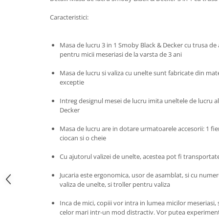
John
Caracteristici:
Lego Duplo
Ludicus Games
Masa de lucru 3 in 1 Smoby Black & Decker cu trusa de a
Magni
pentru micii meseriasi de la varsta de 3 ani
Majorette
Masa de lucru si valiza cu unelte sunt fabricate din mater
exceptie
Marionette
MemoRace
Intreg designul mesei de lucru imita uneltele de lucru 
Decker
Mentari
Masa de lucru are in dotare urmatoarele accesorii: 1 fier
MillaMinis
ciocan si o cheie
Noris
Cu ajutorul valizei de unelte, acestea pot fi transportat
Paint Art
Pilsan
Jucaria este ergonomica, usor de asamblat, si cu numero
valiza de unelte, si troller pentru valiza
Play Doh
Inca de mici, copiii vor intra in lumea micilor meseriasi
PolarB by Viga
celor mari intr-un mod distractiv. Vor putea experimen