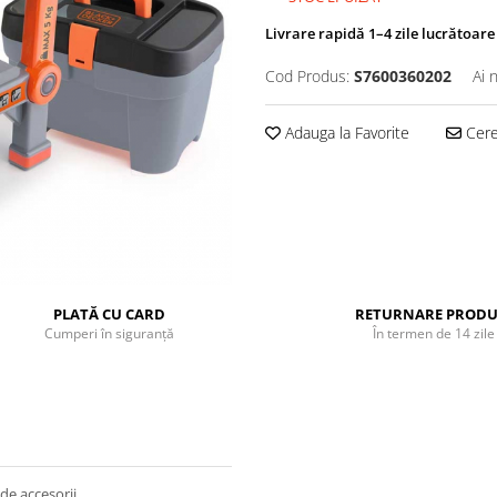
Livrare rapidă 1–4 zile lucrătoare
Cod Produs:
S7600360202
Ai 
Adauga la Favorite
Cere 
PLATĂ CU CARD
RETURNARE PRODU
Cumperi în siguranță
În termen de 14 zile
de accesorii