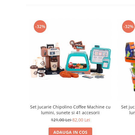
Trefl
Vektory
Viga Toys
-32%
-32%
Wonderworld
Woody
Zoch
Set jucarie Chipolino Coffee Machine cu
Set ju
lumini, sunete si 41 accesorii
lu
121,00 Lei
82,00 Lei
ADAUGA IN COS