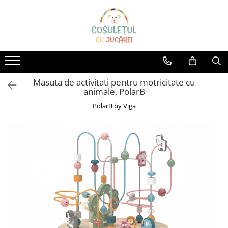
Jucării
Articole bebe
Branduri
JUCĂRII BEBE
CAMERA COPILULUI
AVENIR KIDS
JUCĂRII EDUCATIVE
MASUTE SI SCAUNE
AquaPlay
Masuta de activitati pentru motricitate cu
ACCESORII PĂTUȚURI
PUZZLE
AS Toys
animale, PolarB
BALANSOARE
JUCĂRII CREATIVE
Bananagrams
PolarB by Viga
LĂMPI DE VEGHE
JUCĂRII CONSTRUCȚIE
Big
OLIŢE ŞI REDUCTOARE WC
JUCĂRII PENTRU EXTERIOR
Bumi
SALTELE
TOBOGANE COPII
Cayro
CARUSEL MUZICAL
TRICICLETE COPII
ACCESORII PENTRU BAIE
Champion
APĂ ȘI NISIP
PĂTUȚ BEBE
Chipolino
JUCĂRII DIN LEMN
COVORAȘE DE JOACĂ
Clementoni
BICICLETE COPII
SCAUNE DE MASĂ
Color my love
MAȘINUȚE ȘI MOTOCICLETE
SCAUNE AUTO COPII
ELECTRICE