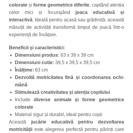
colorate
și
forme geometrice diferite
, captând atenția
Trefl
celor mici și încurajând
joaca educativă și
Vektory
interactivă
. Ideală pentru acasă sau grădiniță, această
Viga Toys
măsuță de activități transformă timpul de joacă într-o
Wonderworld
experiență de învățare.
Woody
Beneficii și caracteristici:
Zoch
Dimensiuni produs:
63 x 39 x 39 cm
Dimensiuni cutie:
39,5 x 39,5 x 39,5 cm
Înălțime:
63 cm
Dezvoltă motricitatea fină și coordonarea ochi-
mână
Stimulează creativitatea și atenția copilului
Include
diverse animale și forme geometrice
colorate
Material sigur și durabil, ideal pentru copii
Această
jucărie educativă pentru dezvoltarea
motricității
este alegerea perfectă pentru părinți care