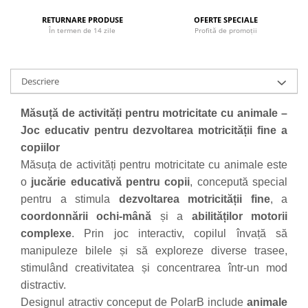
Progarden
RETURNARE PRODUSE
OFERTE SPECIALE
Prosperplast
În termen de 14 zile
Profită de promoții
Purple Cow
Raduka
Descriere
Ravensburger
Schmidt
Măsuță de activități pentru motricitate cu animale –
Sequin Art
Joc educativ pentru dezvoltarea motricității fine a
copiilor
Silverlit
Măsuța de activități pentru motricitate cu animale este
Simba
o
jucărie educativă pentru copii
, concepută special
Smoby
pentru a stimula
dezvoltarea motricității fine
, a
Spin Master
coordonnării ochi-mână
și a
abilităților motorii
complexe
. Prin joc interactiv, copilul învață să
Stragoo Games
manipuleze bilele și să exploreze diverse trasee,
Sycomore
stimulând creativitatea și concentrarea într-un mod
Tender Leaf
distractiv.
Topbright
Designul atractiv conceput de PolarB include
animale