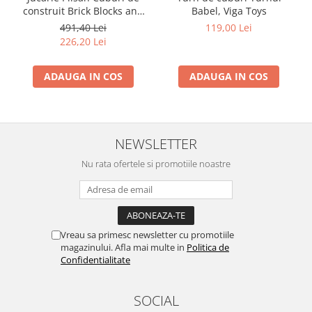
construit Brick Blocks and
Babel, Viga Toys
Car Set 43 piese
491,40 Lei
119,00 Lei
226,20 Lei
ADAUGA IN COS
ADAUGA IN COS
NEWSLETTER
Nu rata ofertele si promotiile noastre
Vreau sa primesc newsletter cu promotiile
magazinului. Afla mai multe in
Politica de
Confidentialitate
SOCIAL