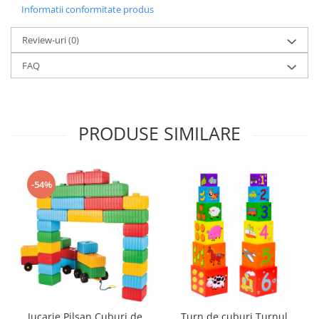
Informatii conformitate produs
Trefl
Vektory
Review-uri
(0)
Viga Toys
FAQ
Wonderworld
Woody
Zoch
PRODUSE SIMILARE
-54%
Jucarie Pilsan Cuburi de
Turn de cuburi Turnul