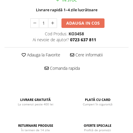
IN STOC
John
Livrare rapidă 1–4 zile lucrătoare
Lego Duplo
ADAUGA IN COS
Ludicus Games
Magni
Cod Produs:
KO3458
Ai nevoie de ajutor?
0723 637 811
Majorette
Marionette
Adauga la Favorite
Cere informatii
MemoRace
Comanda rapida
Mentari
MillaMinis
Noris
Paint Art
LIVRARE GRATUITĂ
PLATĂ CU CARD
La comenzi peste 400 lei
Cumperi în siguranță
Pilsan
Play Doh
PolarB by Viga
RETURNARE PRODUSE
OFERTE SPECIALE
În termen de 14 zile
Profită de promoții