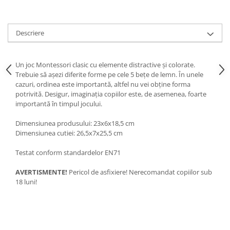
Progarden
Prosperplast
Descriere
Purple Cow
Raduka
Un joc Montessori clasic cu elemente distractive și colorate.
Ravensburger
Trebuie să așezi diferite forme pe cele 5 bețe de lemn. În unele
Schmidt
cazuri, ordinea este importantă, altfel nu vei obține forma
potrivită. Desigur, imaginația copiilor este, de asemenea, foarte
Sequin Art
importantă în timpul jocului.
Silverlit
Dimensiunea produsului: 23x6x18,5 cm
Simba
Dimensiunea cutiei: 26,5x7x25,5 cm
Smoby
Testat conform standardelor EN71
Spin Master
AVERTISMENTE!
Pericol de asfixiere! Nerecomandat copiilor sub
Stragoo Games
18 luni!
Sycomore
Tender Leaf
Topbright