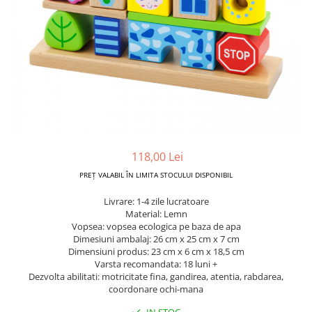
Dickie Toys
CĂRUCIOARE COPII
LEAGANE PENTRU COPII
Dino Bikes
CĂRUCIOARE 3 IN 1
BALANSOAR COPII
Djeco
CĂRUCIOARE 2 in 1
CASUTE SI CORTURI COPII
Egmont Toys
CĂRUCIOARE SPORT
TROTINETE COPII
MARSUPII SI HAMURI
Eichhorn
MAŞINUŢE DE ÎMPINS
BICICLETA FARA PEDALE
TARCURI DE JOACA
Eureka Kids
SPORT IN AER LIBER
Fakopancs
SANIE
Free & Easy
118,00 Lei
VEHICULE
Goliath
PREȚ VALABIL ÎN LIMITA STOCULUI DISPONIBIL
JOCURI DE ROL
Grafix
Livrare: 1-4 zile lucratoare
BUCĂTĂRII ȘI ACCESORII
Material: Lemn
Hubner
JUCĂRII MUZICALE
Vopsea: vopsea ecologica pe baza de apa
Huch!
Dimesiuni ambalaj: 26 cm x 25 cm x 7 cm
PĂPUȘI ȘI ACCESORII
Dimensiuni produs: 23 cm x 6 cm x 18,5 cm
IQ Booster
Varsta recomandata: 18 luni +
DIVERSE
Dezvolta abilitati: motricitate fina, gandirea, atentia, rabdarea,
JaBaDaBaDo
JOCURI DE SOCIETATE
coordonare ochi-mana
Jada Toys