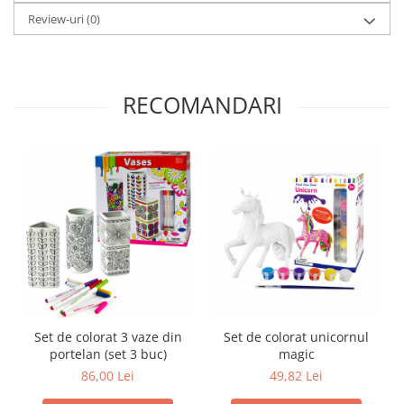
Trefl
Review-uri
(0)
Vektory
Viga Toys
RECOMANDARI
Wonderworld
Woody
Zoch
Set de colorat 3 vaze din
Set de colorat unicornul
portelan (set 3 buc)
magic
86,00 Lei
49,82 Lei