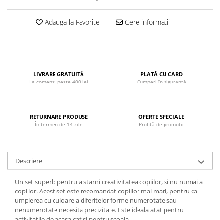
John
Adauga la Favorite
Cere informatii
Lego Duplo
Ludicus Games
Magni
Majorette
LIVRARE GRATUITĂ
PLATĂ CU CARD
La comenzi peste 400 lei
Cumperi în siguranță
Marionette
MemoRace
Mentari
RETURNARE PRODUSE
OFERTE SPECIALE
În termen de 14 zile
Profită de promoții
MillaMinis
Noris
Paint Art
Descriere
Pilsan
Un set superb pentru a starni creativitatea copiilor, si nu numai a
Play Doh
copiilor. Acest set este recomandat copiilor mai mari, pentru ca
umplerea cu culoare a diferitelor forme numerotate sau
PolarB by Viga
nenumerotate necesita precizitate. Este ideala atat pentru
activitatile de acasa cat si pentru scoala.