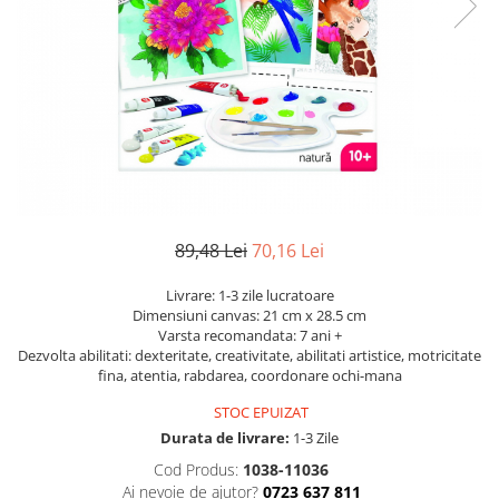
Dickie Toys
CĂRUCIOARE COPII
LEAGANE PENTRU COPII
Dino Bikes
CĂRUCIOARE 3 IN 1
BALANSOAR COPII
Djeco
CĂRUCIOARE 2 in 1
CASUTE SI CORTURI COPII
Egmont Toys
CĂRUCIOARE SPORT
TROTINETE COPII
MARSUPII SI HAMURI
Eichhorn
MAŞINUŢE DE ÎMPINS
BICICLETA FARA PEDALE
TARCURI DE JOACA
Eureka Kids
SPORT IN AER LIBER
Fakopancs
SANIE
Free & Easy
89,48 Lei
70,16 Lei
VEHICULE
Goliath
JOCURI DE ROL
Livrare: 1-3 zile lucratoare
Grafix
Dimensiuni canvas: 21 cm x 28.5 cm
BUCĂTĂRII ȘI ACCESORII
Varsta recomandata: 7 ani +
Hubner
Dezvolta abilitati: dexteritate, creativitate, abilitati artistice, motricitate
JUCĂRII MUZICALE
fina, atentia, rabdarea, coordonare ochi-mana
Huch!
PĂPUȘI ȘI ACCESORII
STOC EPUIZAT
IQ Booster
DIVERSE
Durata de livrare:
1-3 Zile
JaBaDaBaDo
JOCURI DE SOCIETATE
Cod Produs:
1038-11036
Jada Toys
Ai nevoie de ajutor?
0723 637 811