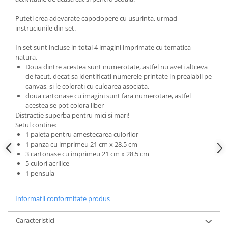
Progarden
Prosperplast
Puteti crea adevarate capodopere cu usurinta, urmad
instruciunile din set.
Purple Cow
In set sunt incluse in total 4 imagini imprimate cu tematica
Raduka
natura.
Ravensburger
Doua dintre acestea sunt numerotate, astfel nu aveti altceva
de facut, decat sa identificati numerele printate in prealabil pe
Schmidt
canvas, si le colorati cu culoarea asociata.
doua cartonase cu imagini sunt fara numerotare, astfel
Sequin Art
acestea se pot colora liber
Silverlit
Distractie superba pentru mici si mari!
Setul contine:
Simba
1 paleta pentru amestecarea culorilor
Smoby
1 panza cu imprimeu 21 cm x 28.5 cm
3 cartonase cu imprimeu 21 cm x 28.5 cm
Spin Master
5 culori acrilice
1 pensula
Stragoo Games
Sycomore
Informatii conformitate produs
Tender Leaf
Caracteristici
Topbright