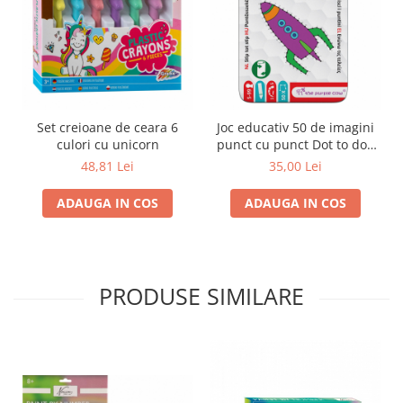
Trefl
Vektory
Viga Toys
Wonderworld
Set creioane de ceara 6
Joc educativ 50 de imagini
Woody
culori cu unicorn
punct cu punct Dot to dot,
Zoch
Purple Cow
48,81 Lei
35,00 Lei
ADAUGA IN COS
ADAUGA IN COS
PRODUSE SIMILARE