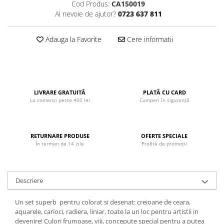
Cod Produs:
CA150019
John
Ai nevoie de ajutor?
0723 637 811
Lego Duplo
Adauga la Favorite
Cere informatii
Ludicus Games
Magni
Majorette
Marionette
LIVRARE GRATUITĂ
PLATĂ CU CARD
La comenzi peste 400 lei
Cumperi în siguranță
MemoRace
Mentari
MillaMinis
RETURNARE PRODUSE
OFERTE SPECIALE
În termen de 14 zile
Profită de promoții
Noris
Paint Art
Pilsan
Descriere
Play Doh
Un set superb pentru colorat si desenat: creioane de ceara,
PolarB by Viga
aquarele, carioci, radiera, liniar, toate la un loc pentru artistii in
devenire! Culori frumoase, viii, concepute special pentru a putea