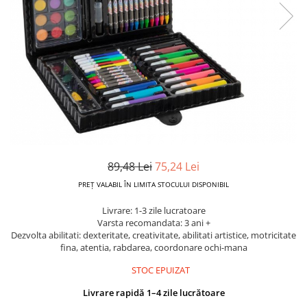
Dickie Toys
CĂRUCIOARE COPII
LEAGANE PENTRU COPII
Dino Bikes
CĂRUCIOARE 3 IN 1
BALANSOAR COPII
Djeco
CĂRUCIOARE 2 in 1
CASUTE SI CORTURI COPII
Egmont Toys
CĂRUCIOARE SPORT
TROTINETE COPII
MARSUPII SI HAMURI
Eichhorn
MAŞINUŢE DE ÎMPINS
BICICLETA FARA PEDALE
TARCURI DE JOACA
Eureka Kids
SPORT IN AER LIBER
Fakopancs
SANIE
Free & Easy
VEHICULE
89,48 Lei
75,24 Lei
Goliath
JOCURI DE ROL
PREȚ VALABIL ÎN LIMITA STOCULUI DISPONIBIL
Grafix
BUCĂTĂRII ȘI ACCESORII
Livrare: 1-3 zile lucratoare
Hubner
JUCĂRII MUZICALE
Varsta recomandata: 3 ani +
Huch!
Dezvolta abilitati: dexteritate, creativitate, abilitati artistice, motricitate
PĂPUȘI ȘI ACCESORII
fina, atentia, rabdarea, coordonare ochi-mana
IQ Booster
DIVERSE
STOC EPUIZAT
JaBaDaBaDo
JOCURI DE SOCIETATE
Livrare rapidă 1–4 zile lucrătoare
Jada Toys