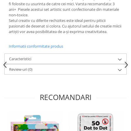
Progarden
fi folosite cu usurinta de catre cei mici. Varsta recomandata: 3
ani+ Piesele acestui set artistic sunt confectionate din materiale
Prosperplast
non-toxice.
Purple Cow
Setul creativ cu diferite rechizites este ideal pentru piticii
pasionati de desenat si colora. Cu ajutorul setului de creatie miicii
Raduka
artiști vor avea posibilitatea de a-și exprima creativitatea.
Ravensburger
Schmidt
Informatii conformitate produs
Sequin Art
Caracteristici
Silverlit
Review-uri
(0)
Simba
Smoby
Spin Master
RECOMANDARI
Stragoo Games
Sycomore
Tender Leaf
Topbright