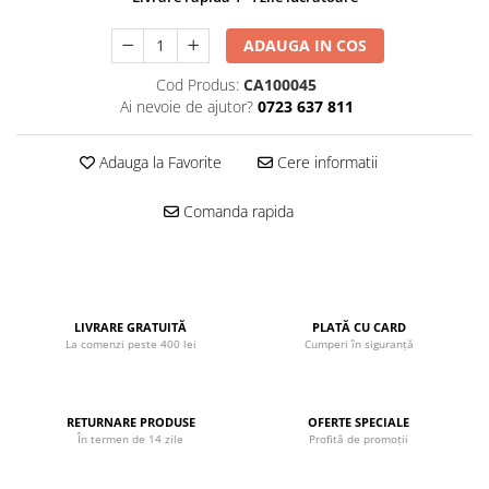
John
ADAUGA IN COS
Lego Duplo
Cod Produs:
CA100045
Ludicus Games
Ai nevoie de ajutor?
0723 637 811
Magni
Majorette
Adauga la Favorite
Cere informatii
Marionette
Comanda rapida
MemoRace
Mentari
MillaMinis
Noris
LIVRARE GRATUITĂ
PLATĂ CU CARD
La comenzi peste 400 lei
Cumperi în siguranță
Paint Art
Pilsan
RETURNARE PRODUSE
OFERTE SPECIALE
Play Doh
În termen de 14 zile
Profită de promoții
PolarB by Viga