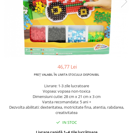
Dickie Toys
CĂRUCIOARE COPII
LEAGANE PENTRU COPII
Dino Bikes
CĂRUCIOARE 3 IN 1
BALANSOAR COPII
Djeco
CĂRUCIOARE 2 in 1
CASUTE SI CORTURI COPII
Egmont Toys
CĂRUCIOARE SPORT
TROTINETE COPII
MARSUPII SI HAMURI
Eichhorn
MAŞINUŢE DE ÎMPINS
BICICLETA FARA PEDALE
TARCURI DE JOACA
Eureka Kids
SPORT IN AER LIBER
Fakopancs
SANIE
Free & Easy
46,77 Lei
VEHICULE
Goliath
PREȚ VALABIL ÎN LIMITA STOCULUI DISPONIBIL
JOCURI DE ROL
Grafix
Livrare: 1-3 zile lucratoare
BUCĂTĂRII ȘI ACCESORII
Vopsea: vopsea non-toxica
Hubner
JUCĂRII MUZICALE
Dimensiuni cutie: 28 cm x 21 cm x 3 cm
Huch!
Varsta recomandata: 5 ani +
PĂPUȘI ȘI ACCESORII
Dezvolta abilitati: dexteritatea, motricitate fina, atentia, rabdarea,
IQ Booster
creativitatea
DIVERSE
JaBaDaBaDo
IN STOC
JOCURI DE SOCIETATE
Jada Toys
Livrare rapidă 1–4 zile lucrătoare