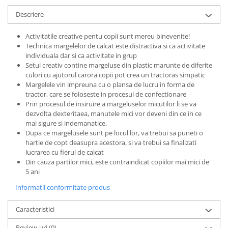
Progarden
Descriere
Prosperplast
Purple Cow
Activitatile creative pentu copii sunt mereu binevenite!
Technica margelelor de calcat este distractiva si ca activitate
Raduka
individuala dar si ca activitate in grup
Ravensburger
Setul creativ contine margeluse din plastic marunte de diferite
culori cu ajutorul carora copii pot crea un tractoras simpatic
Schmidt
Margelele vin impreuna cu o plansa de lucru in forma de
tractor, care se foloseste in procesul de confectionare
Sequin Art
Prin procesul de insiruire a margeluselor micutilor li se va
Silverlit
dezvolta dexteritaea, manutele mici vor deveni din ce in ce
mai sigure si indemanatice.
Simba
Dupa ce margelusele sunt pe locul lor, va trebui sa puneti o
hartie de copt deasupra acestora, si va trebui sa finalizati
Smoby
lucrarea cu fierul de calcat
Spin Master
Din cauza partilor mici, este contraindicat copiilor mai mici de
5 ani
Stragoo Games
Informatii conformitate produs
Sycomore
Tender Leaf
Caracteristici
Topbright
Review-uri
(0)