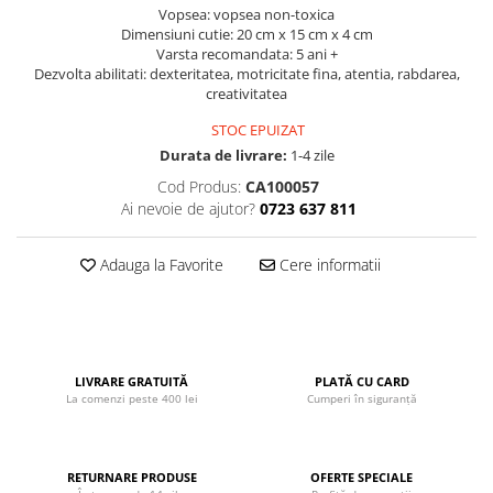
Vopsea: vopsea non-toxica
John
Dimensiuni cutie: 20 cm x 15 cm x 4 cm
Lego Duplo
Varsta recomandata: 5 ani +
Dezvolta abilitati: dexteritatea, motricitate fina, atentia, rabdarea,
Ludicus Games
creativitatea
Magni
STOC EPUIZAT
Majorette
Durata de livrare:
1-4 zile
Cod Produs:
CA100057
Marionette
Ai nevoie de ajutor?
0723 637 811
MemoRace
Mentari
Adauga la Favorite
Cere informatii
MillaMinis
Noris
Paint Art
LIVRARE GRATUITĂ
PLATĂ CU CARD
Pilsan
La comenzi peste 400 lei
Cumperi în siguranță
Play Doh
PolarB by Viga
RETURNARE PRODUSE
OFERTE SPECIALE