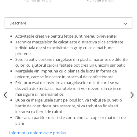
Progarden
În termen de 14 zile
Profită de promoții
Prosperplast
Purple Cow
Descriere
Raduka
Activitatile creative pentru fetite sunt mereu binevenite!
Ravensburger
Technica margelelor de calcat este distractiva si ca activitate
individuala dar si ca activitate in grup cu cele mai bune
Schmidt
piretene.
Sequin Art
Setul creativ contine margeluse din plastic marunte de diferite
culori cu ajutorul carora fetitete pot crea un unicorn simpatic
Silverlit
Margelele vin impreuna cu o plansa de lucru in forma de
Simba
unicorn, care se foloseste in procesul de confectionare
Prin procesul de insiruire a margeluselor micutelor li se va
Smoby
dezvolta dexteritaea, manutele mici vor deveni din ce in ce
mai sigure si indemanatice.
Spin Master
Dupa ce margelusele sunt pe locul lor, va trebui sa puneti o
Stragoo Games
hartie de copt deasupra acestora, si va trebui sa finalizati
lucrarea cu fierul de calcat
Sycomore
Din cauza partilor mici, este contraindicat copiilor mai mici de
5 ani
Tender Leaf
Informatii conformitate produs
Topbright