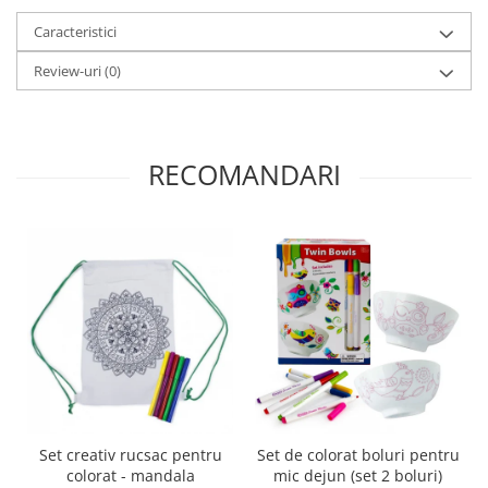
Trefl
Caracteristici
Vektory
Review-uri
(0)
Viga Toys
Wonderworld
Woody
RECOMANDARI
Zoch
Set creativ rucsac pentru
Set de colorat boluri pentru
colorat - mandala
mic dejun (set 2 boluri)