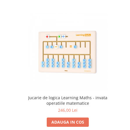
Progarden
Prosperplast
Purple Cow
Raduka
Ravensburger
Schmidt
Sequin Art
Silverlit
Simba
Smoby
Spin Master
Jucarie de logica Learning Maths - invata
Stragoo Games
operatiile matematice
Sycomore
246,00 Lei
Tender Leaf
ADAUGA IN COS
Topbright