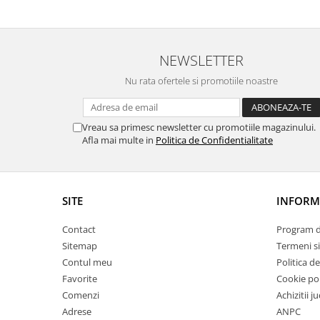
Trefl
Vektory
NEWSLETTER
Viga Toys
Wonderworld
Nu rata ofertele si promotiile noastre
Woody
Zoch
Vreau sa primesc newsletter cu promotiile magazinului.
Afla mai multe in
Politica de Confidentialitate
SITE
INFORMA
Contact
Program de
Sitemap
Termeni si
Contul meu
Politica d
Favorite
Cookie pol
Comenzi
Achizitii j
Adrese
ANPC