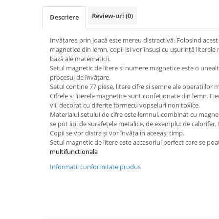
John
Review-uri
(0)
Descriere
Lego Duplo
Ludicus Games
Invăţarea prin joacă este mereu distractivă. Folosind acest s
magnetice din lemn, copii isi vor însuşi cu uşurinţă literele 
Magni
bază ale matematicii.
Setul magnetic de litere si numere magnetice este o unealta
Majorette
procesul de învăţare.
Marionette
Setul conţine 77 piese, litere cifre si semne ale operatiilor
Cifrele si literele magnetice sunt confeţionate din lemn. Fi
MemoRace
vii, decorat cu diferite formecu vopseluri non toxice.
Mentari
Materialul setului de cifre este lemnul, combinat cu magne
se pot lipi de surafeţele metalice, de exemplu: de calorifer, 
MillaMinis
Copii se vor distra şi vor învăţa în aceeaşi timp.
Setul magnetic de litere este accesoriul perfect care se po
Noris
multifunctionala
Paint Art
Informatii conformitate produs
Pilsan
Play Doh
PolarB by Viga