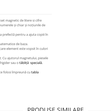
et magnetic de litere si cifre
numerele şi chiar şi noţiunile de
 prefectă pentru a ajuta copiii în
 matematice de baza.
ecare element este vopsit în culori
t. Cu ajutorul magnetului, piesele
frigider sau o
tăbliţă specială.
ate folosi împreună cu
tabla
PRODUSE SIMILARE