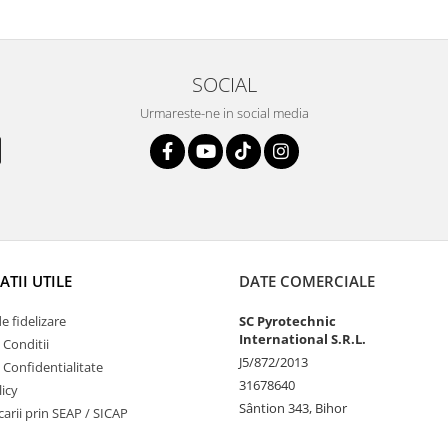
SOCIAL
Urmareste-ne in social media
TII UTILE
DATE COMERCIALE
 fidelizare
SC Pyrotechnic
International S.R.L.
 Conditii
J5/872/2013
e Confidentialitate
31678640
icy
Sântion 343, Bihor
ucarii prin SEAP / SICAP