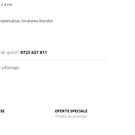
 x 4 cm
 matematice, invatarea literelor
 de ajutor?
0723 637 811
informatii
SE
OFERTE SPECIALE
Profită de promoții