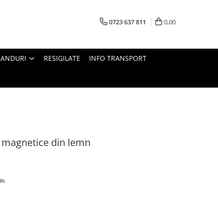
0723 637 811
0,00
RANDURI
RESIGILATE
INFO TRANSPORT
e magnetice din lemn
BIL