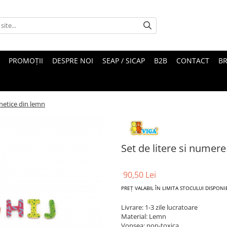
PROMOȚII
DESPRE NOI
SEAP / SICAP
B2B
CONTACT
B
netice din lemn
Set de litere si numer
90,50 Lei
PREȚ VALABIL ÎN LIMITA STOCULUI DISPONI
Livrare: 1-3 zile lucratoare
Material: Lemn
Vopsea: non-toxica