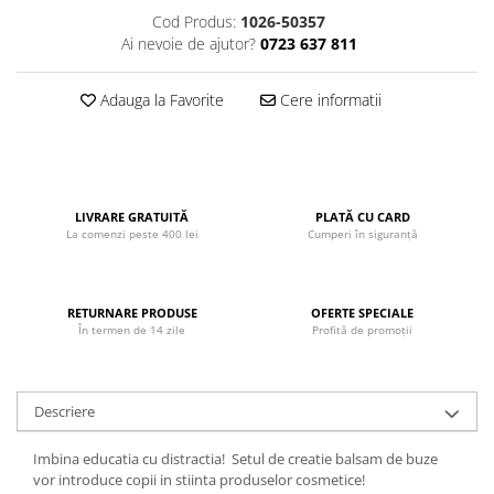
John
Cod Produs:
1026-50357
Ai nevoie de ajutor?
0723 637 811
Lego Duplo
Ludicus Games
Adauga la Favorite
Cere informatii
Magni
Majorette
Marionette
LIVRARE GRATUITĂ
PLATĂ CU CARD
MemoRace
La comenzi peste 400 lei
Cumperi în siguranță
Mentari
MillaMinis
RETURNARE PRODUSE
OFERTE SPECIALE
Noris
În termen de 14 zile
Profită de promoții
Paint Art
Pilsan
Descriere
Play Doh
Imbina educatia cu distractia! Setul de creatie balsam de buze
PolarB by Viga
vor introduce copii in stiinta produselor cosmetice!