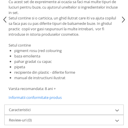
Progarden
Cu acest set de expreimente ai ocazia sa faci mai multe tipuri de
luciuri pentru buze, cu ajutorul uneltelor si ingredientelor incluse
Prosperplast
in set.
Setul contine si o carticica, un ghid ilutrat care iti va ajuta copilul
Purple Cow
sa faca pas cu pas diferite tipuri de balsamede buze. In ghidul
Raduka
practic copii vor gasi raspunsuri la multe intrebari, vor fi
introduse in istoria produselor cosmetice.
Ravensburger
Schmidt
Setul contine
pigment rosu (red colouring
Sequin Art
baza emolienta
pahar gradat cu capac
Silverlit
pipeta
Simba
recipiente din plastic - diferite forme
manual de instructiuni ilustrat
Smoby
Varsta recomandata: 8 ani +
Spin Master
Informatii conformitate produs
Stragoo Games
Sycomore
Caracteristici
Tender Leaf
Review-uri
(0)
Topbright