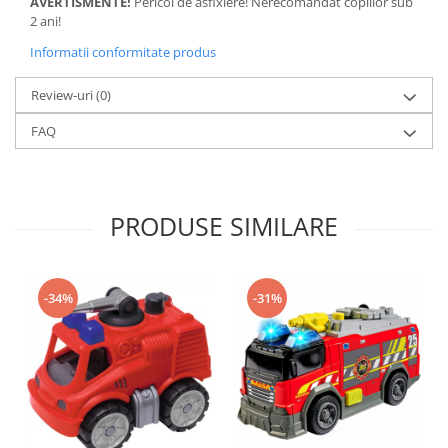
AVERTISMENTE!
Pericol de asfixiere! Nerecomandat copiilor sub
Trefl
2 ani!
Vektory
Informatii conformitate produs
Viga Toys
Review-uri
(0)
Wonderworld
FAQ
Woody
Zoch
PRODUSE SIMILARE
-34%
-31%