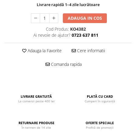
Livrare rapidă 1–4 zile lucrătoare
John
Lego Duplo
ADAUGA IN COS
Ludicus Games
Cod Produs:
KO4382
Magni
Ai nevoie de ajutor?
0723 637 811
Majorette
Adauga la Favorite
Cere informatii
Marionette
MemoRace
Comanda rapida
Mentari
MillaMinis
Noris
LIVRARE GRATUITĂ
PLATĂ CU CARD
Paint Art
La comenzi peste 400 lei
Cumperi în siguranță
Pilsan
Play Doh
RETURNARE PRODUSE
OFERTE SPECIALE
PolarB by Viga
În termen de 14 zile
Profită de promoții