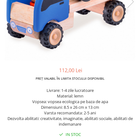
Dickie Toys
CĂRUCIOARE COPII
LEAGANE PENTRU COPII
Dino Bikes
CĂRUCIOARE 3 IN 1
BALANSOAR COPII
Djeco
CĂRUCIOARE 2 in 1
CASUTE SI CORTURI COPII
Egmont Toys
CĂRUCIOARE SPORT
TROTINETE COPII
MARSUPII SI HAMURI
Eichhorn
MAŞINUŢE DE ÎMPINS
BICICLETA FARA PEDALE
TARCURI DE JOACA
Eureka Kids
SPORT IN AER LIBER
Fakopancs
SANIE
Free & Easy
112,00 Lei
VEHICULE
Goliath
PREȚ VALABIL ÎN LIMITA STOCULUI DISPONIBIL
JOCURI DE ROL
Grafix
Livrare: 1-4 zile lucratoare
BUCĂTĂRII ȘI ACCESORII
Material: lemn
Hubner
JUCĂRII MUZICALE
Vopsea: vopsea ecologica pe baza de apa
Huch!
Dimensiuni: 8.5 x 26 cm x 13 cm
PĂPUȘI ȘI ACCESORII
Varsta recomandata: 2-5 ani
IQ Booster
Dezvolta abilitati: creativitate, imaginatie, abilitati sociale, abilitati de
DIVERSE
indemanare
JaBaDaBaDo
JOCURI DE SOCIETATE
IN STOC
Jada Toys