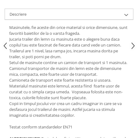
Progarden
Prosperplast
Descriere
Purple Cow
Masinutele, fie aceste din orice material si orice dimensiune, sunt
Raduka
favoritii baietilor de la o varsta frageda.
Ravensburger
Jucaria trailer din lemn cu masinuta este o alegere buna daca
copilul tau este fascinat de fiecare data cand vede un camion.
Schmidt
Trailerul are 1 nivel, lasa rampa jos, incarca masina dorita pe
trailer, si poti porni pe drum.
Sequin Art
Setul de masinute contine un camion de transport si 1 masinuta.
Silverlit
Camionul transportor de masini din lemn este de dimensiune
mica, compacta, este foarte usor de transportat.
Simba
Camioneta de transport este foarte rezistenta si usoara.
Materialul masinutei este lemnul, acesta fiind foarte usor de
Smoby
curatat cu o simpla carpa umeda. Vopseaua folosita este non-
Spin Master
toxica, culorile folosite sunt foarte placute.
Copii in timpul jocului vor crea un cadru imaginar in care se va
Stragoo Games
desfasura jocul trailerul de masini. Astfel jucaria va stimula
imaginatia si creativitatatea copiilor.
Sycomore
Tender Leaf
Testat conform standardelor EN71
Topbright