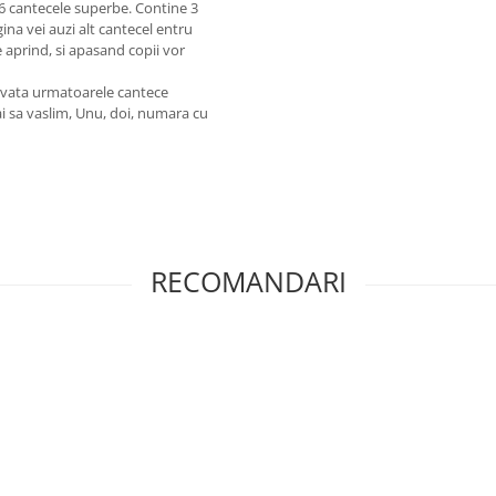
 6 cantecele superbe. Contine 3
gina vei auzi alt cantecel entru
e aprind, si apasand copii vor
 invata urmatoarele cantece
ai sa vaslim, Unu, doi, numara cu
RECOMANDARI