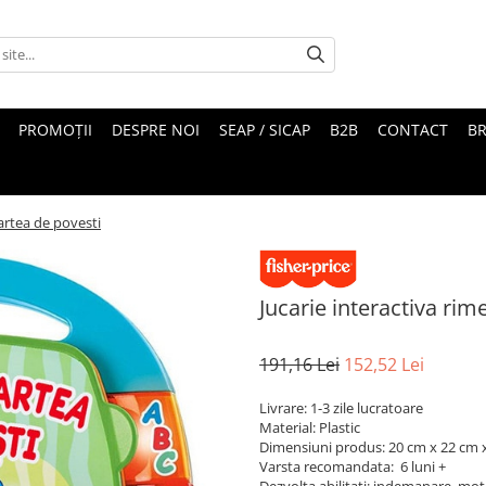
PROMOȚII
DESPRE NOI
SEAP / SICAP
B2B
CONTACT
B
cartea de povesti
Jucarie interactiva rim
191,16 Lei
152,52 Lei
Livrare: 1-3 zile lucratoare
Material: Plastic
Dimensiuni produs: 20 cm x 22 cm 
Varsta recomandata: 6 luni +
Dezvolta abilitati: indemanare, mot