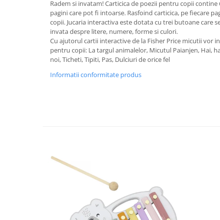
Radem si invatam! Carticica de poezii pentru copii contine
John
pagini care pot fi intoarse. Rasfoind carticica, pe fiecare pa
copii. Jucaria interactiva este dotata cu trei butoane care s
Lego Duplo
invata despre litere, numere, forme si culori.
Ludicus Games
Cu ajutorul cartii interactive de la Fisher Price micutii vor
pentru copii: La targul animalelor, Micutul Paianjen, Hai, h
Magni
noi, Ticheti, Tipiti, Pas, Dulciuri de orice fel
Majorette
Informatii conformitate produs
Marionette
MemoRace
Mentari
MillaMinis
Noris
Paint Art
Pilsan
Play Doh
PolarB by Viga