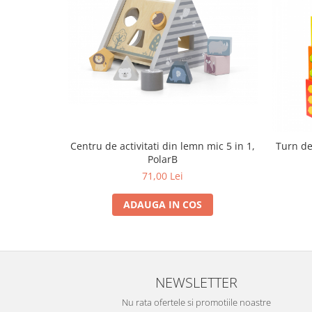
Trefl
Vektory
Viga Toys
Wonderworld
Woody
Zoch
Centru de activitati din lemn mic 5 in 1,
Turn de
PolarB
71,00 Lei
ADAUGA IN COS
NEWSLETTER
Nu rata ofertele si promotiile noastre