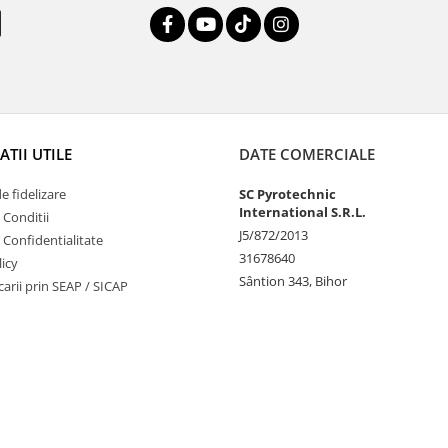
TII UTILE
DATE COMERCIALE
 fidelizare
SC Pyrotechnic
International S.R.L.
 Conditii
J5/872/2013
e Confidentialitate
31678640
icy
Sântion 343, Bihor
ucarii prin SEAP / SICAP