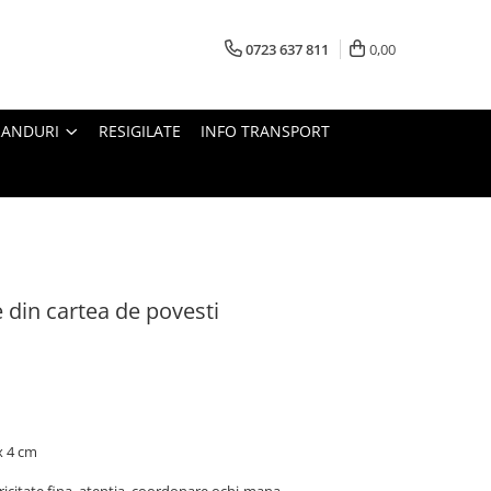
0723 637 811
0,00
RANDURI
RESIGILATE
INFO TRANSPORT
e din cartea de povesti
x 4 cm
ricitate fina, atentia, coordonare ochi-mana