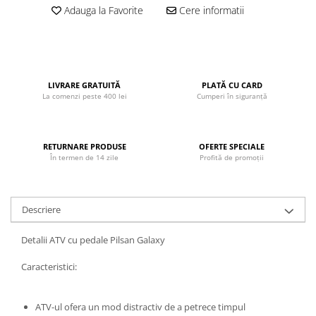
Adauga la Favorite
Cere informatii
John
Lego Duplo
Ludicus Games
Magni
LIVRARE GRATUITĂ
PLATĂ CU CARD
La comenzi peste 400 lei
Cumperi în siguranță
Majorette
Marionette
MemoRace
RETURNARE PRODUSE
OFERTE SPECIALE
În termen de 14 zile
Profită de promoții
Mentari
MillaMinis
Noris
Descriere
Paint Art
Detalii ATV cu pedale Pilsan Galaxy
Pilsan
Caracteristici:
Play Doh
PolarB by Viga
ATV-ul ofera un mod distractiv de a petrece timpul