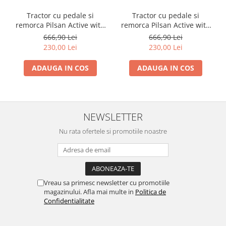
Tractor cu pedale si
Tractor cu pedale si
remorca Pilsan Active with
remorca Pilsan Active with
Trailer 07-316 green
Trailer 07-316 red
666,90 Lei
666,90 Lei
230,00 Lei
230,00 Lei
ADAUGA IN COS
ADAUGA IN COS
NEWSLETTER
Nu rata ofertele si promotiile noastre
Vreau sa primesc newsletter cu promotiile
magazinului. Afla mai multe in
Politica de
Confidentialitate