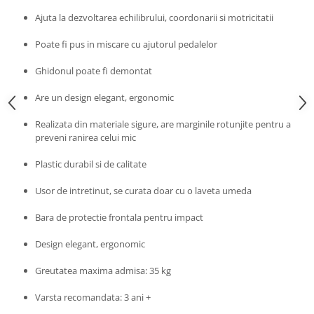
Progarden
Ajuta la dezvoltarea echilibrului, coordonarii si motricitatii
Prosperplast
Poate fi pus in miscare cu ajutorul pedalelor
Purple Cow
Raduka
Ghidonul poate fi demontat
Ravensburger
Are un design elegant, ergonomic
Schmidt
Realizata din materiale sigure, are marginile rotunjite pentru a
Sequin Art
preveni ranirea celui mic
Silverlit
Plastic durabil si de calitate
Simba
Usor de intretinut, se curata doar cu o laveta umeda
Smoby
Bara de protectie frontala pentru impact
Spin Master
Stragoo Games
Design elegant, ergonomic
Sycomore
Greutatea maxima admisa: 35 kg
Tender Leaf
Varsta recomandata: 3 ani +
Topbright