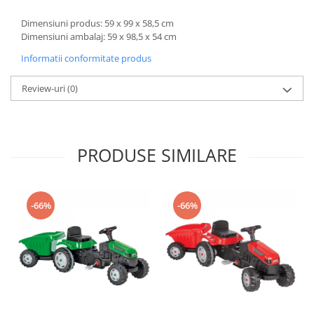
Trefl
Dimensiuni produs: 59 x 99 x 58,5 cm
Vektory
Dimensiuni ambalaj: 59 x 98,5 x 54 cm
Viga Toys
Informatii conformitate produs
Wonderworld
Review-uri
(0)
Woody
Zoch
PRODUSE SIMILARE
-66%
-66%