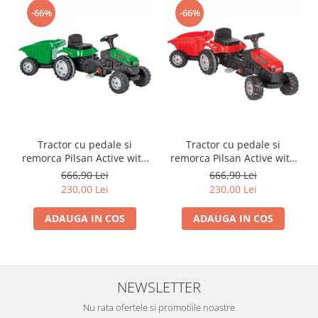
-66%
-66%
Tractor cu pedale si
Tractor cu pedale si
remorca Pilsan Active with
remorca Pilsan Active with
Trailer 07-316 green
Trailer 07-316 red
666,90 Lei
666,90 Lei
230,00 Lei
230,00 Lei
ADAUGA IN COS
ADAUGA IN COS
NEWSLETTER
Nu rata ofertele si promotiile noastre