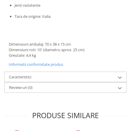
Jenti rezistente
Trefl
Vektory
Tara de origine: Italia
Viga Toys
Wonderworld
Woody
Dimensiuni ambalaj: 70 x 38 x 15 cm
Dimensiuni roti: 10' (diametru aprox. 25 cm)
Zoch
Greutate: 4,4 kg
Informatii conformitate produs
Caracteristici
Review-uri
(0)
PRODUSE SIMILARE