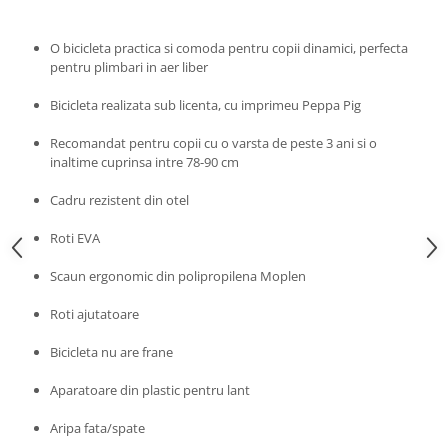
Progarden
Prosperplast
O bicicleta practica si comoda pentru copii dinamici, perfecta
Purple Cow
pentru plimbari in aer liber
Raduka
Bicicleta realizata sub licenta, cu imprimeu Peppa Pig
Ravensburger
Recomandat pentru copii cu o varsta de peste 3 ani si o
Schmidt
inaltime cuprinsa intre 78-90 cm
Sequin Art
Cadru rezistent din otel
Silverlit
Roti EVA
Simba
Scaun ergonomic din polipropilena Moplen
Smoby
Spin Master
Roti ajutatoare
Stragoo Games
Bicicleta nu are frane
Sycomore
Aparatoare din plastic pentru lant
Tender Leaf
Aripa fata/spate
Topbright