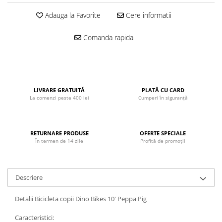
John
Adauga la Favorite
Cere informatii
Lego Duplo
Comanda rapida
Ludicus Games
Magni
Majorette
Marionette
LIVRARE GRATUITĂ
PLATĂ CU CARD
La comenzi peste 400 lei
Cumperi în siguranță
MemoRace
Mentari
MillaMinis
RETURNARE PRODUSE
OFERTE SPECIALE
În termen de 14 zile
Profită de promoții
Noris
Paint Art
Pilsan
Descriere
Play Doh
Detalii Bicicleta copii Dino Bikes 10' Peppa Pig
PolarB by Viga
Caracteristici: