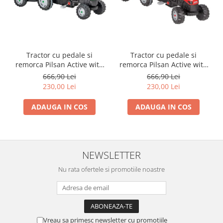
Tractor cu pedale si
Tractor cu pedale si
remorca Pilsan Active with
remorca Pilsan Active with
Trailer 07-316 green
Trailer 07-316 red
666,90 Lei
666,90 Lei
230,00 Lei
230,00 Lei
ADAUGA IN COS
ADAUGA IN COS
NEWSLETTER
Nu rata ofertele si promotiile noastre
Vreau sa primesc newsletter cu promotiile