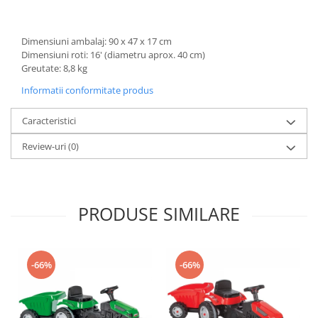
Trefl
Vektory
Dimensiuni ambalaj: 90 x 47 x 17 cm
Dimensiuni roti: 16' (diametru aprox. 40 cm)
Viga Toys
Greutate: 8,8 kg
Wonderworld
Informatii conformitate produs
Woody
Caracteristici
Zoch
Review-uri
(0)
PRODUSE SIMILARE
-66%
-66%