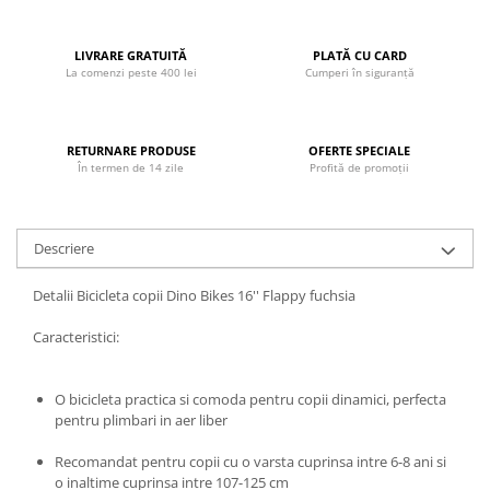
John
Lego Duplo
LIVRARE GRATUITĂ
PLATĂ CU CARD
La comenzi peste 400 lei
Cumperi în siguranță
Ludicus Games
Magni
RETURNARE PRODUSE
OFERTE SPECIALE
Majorette
În termen de 14 zile
Profită de promoții
Marionette
MemoRace
Descriere
Mentari
MillaMinis
Detalii Bicicleta copii Dino Bikes 16'' Flappy fuchsia
Noris
Caracteristici:
Paint Art
Pilsan
O bicicleta practica si comoda pentru copii dinamici, perfecta
pentru plimbari in aer liber
Play Doh
PolarB by Viga
Recomandat pentru copii cu o varsta cuprinsa intre 6-8 ani si
o inaltime cuprinsa intre 107-125 cm