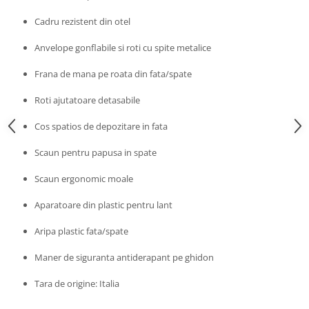
Progarden
Cadru rezistent din otel
Prosperplast
Purple Cow
Anvelope gonflabile si roti cu spite metalice
Raduka
Frana de mana pe roata din fata/spate
Ravensburger
Roti ajutatoare detasabile
Schmidt
Cos spatios de depozitare in fata
Sequin Art
Silverlit
Scaun pentru papusa in spate
Simba
Scaun ergonomic moale
Smoby
Aparatoare din plastic pentru lant
Spin Master
Aripa plastic fata/spate
Stragoo Games
Maner de siguranta antiderapant pe ghidon
Sycomore
Tender Leaf
Tara de origine: Italia
Topbright