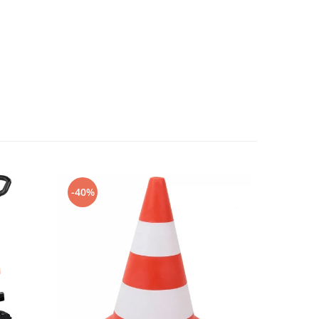
-40%
-32%