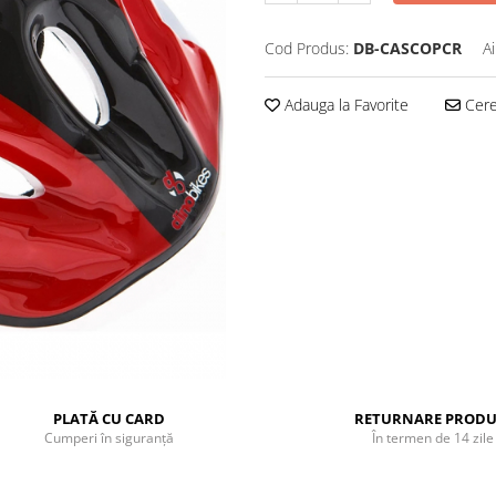
Cod Produs:
DB-CASCOPCR
A
Adauga la Favorite
Cere 
PLATĂ CU CARD
RETURNARE PRODU
Cumperi în siguranță
În termen de 14 zile