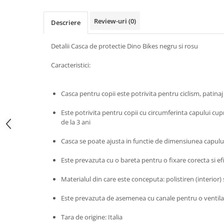
John
Review-uri
(0)
Descriere
Lego Duplo
Ludicus Games
Detalii Casca de protectie Dino Bikes negru si rosu
Magni
Caracteristici:
Majorette
Marionette
Casca pentru copii este potrivita pentru ciclism, patina
MemoRace
Este potrivita pentru copii cu circumferinta capului cupr
Mentari
de la 3 ani
MillaMinis
Casca se poate ajusta in functie de dimensiunea capului
Noris
Este prevazuta cu o bareta pentru o fixare corecta si ef
Paint Art
Pilsan
Materialul din care este conceputa: polistiren (interior) s
Play Doh
Este prevazuta de asemenea cu canale pentru o ventil
PolarB by Viga
Tara de origine: Italia