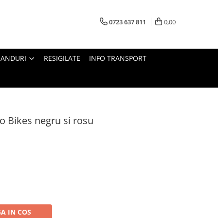
0723 637 811
0,00
RANDURI
RESIGILATE
INFO TRANSPORT
o Bikes negru si rosu
A IN COS