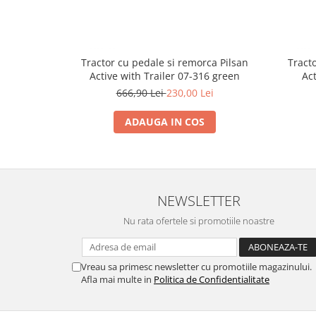
Trefl
Vektory
Viga Toys
Tractor cu pedale si remorca Pilsan
Tract
Active with Trailer 07-316 green
Act
Wonderworld
666,90 Lei
230,00 Lei
Woody
ADAUGA IN COS
Zoch
NEWSLETTER
Nu rata ofertele si promotiile noastre
Vreau sa primesc newsletter cu promotiile magazinului.
Afla mai multe in
Politica de Confidentialitate