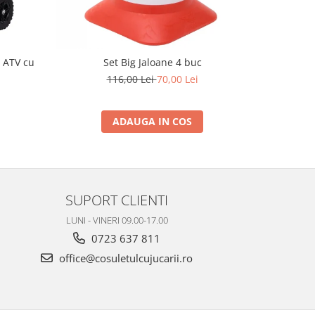
 ATV cu
Set Big Jaloane 4 buc
Masinuta
116,00 Lei
70,00 Lei
2
ADAUGA IN COS
SUPORT CLIENTI
LUNI - VINERI 09.00-17.00
0723 637 811
office@cosuletulcujucarii.ro