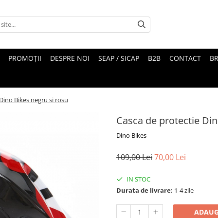
PROMOȚII
DESPRE NOI
SEAP / SICAP
B2B
CONTACT
B
Dino Bikes negru si rosu
Casca de protectie Din
Dino Bikes
109,00 Lei
70,00 Lei
IN STOC
Durata de livrare:
1-4 zile
ADAUG