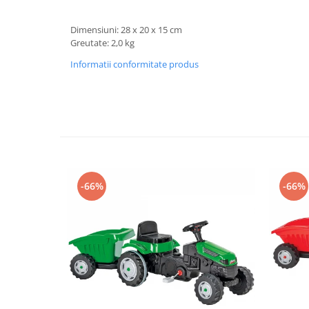
Progarden
Prosperplast
Dimensiuni: 28 x 20 x 15 cm
Greutate: 2,0 kg
Purple Cow
Informatii conformitate produs
Raduka
Ravensburger
Schmidt
Sequin Art
Silverlit
Simba
-66%
-66%
Smoby
Spin Master
Stragoo Games
Sycomore
Tender Leaf
Topbright