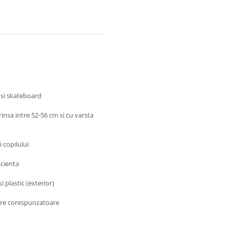
j si skateboard
insa intre 52-56 cm si cu varsta
 copilului
icienta
i plastic (exterior)
are corespunzatoare