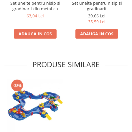
Set unelte pentru nisip si
Set unelte pentru nisip si
Trefl
gradinarit din metal cu
gradinarit
galeata albastra
Vektory
63,04 Lei
39,66 Lei
35,59 Lei
Viga Toys
Wonderworld
ADAUGA IN COS
ADAUGA IN COS
Woody
Zoch
PRODUSE SIMILARE
-38%