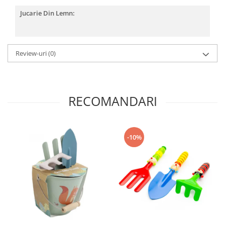
Progarden
Jucarie Din Lemn:
Prosperplast
Purple Cow
Raduka
Review-uri
(0)
Ravensburger
Schmidt
Sequin Art
RECOMANDARI
Silverlit
Simba
-10%
Smoby
Spin Master
Stragoo Games
Sycomore
Tender Leaf
Topbright