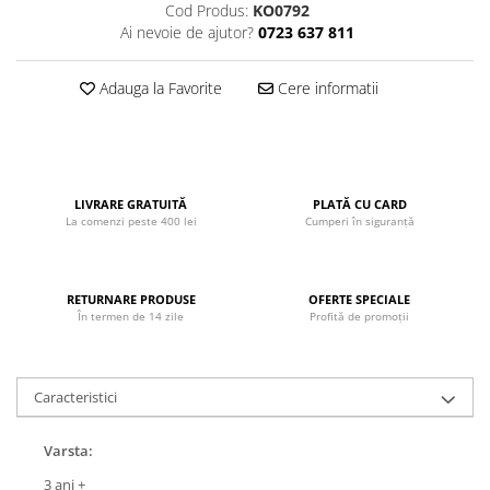
Cod Produs:
KO0792
John
Ai nevoie de ajutor?
0723 637 811
Lego Duplo
Ludicus Games
Adauga la Favorite
Cere informatii
Magni
Majorette
Marionette
LIVRARE GRATUITĂ
PLATĂ CU CARD
MemoRace
La comenzi peste 400 lei
Cumperi în siguranță
Mentari
MillaMinis
RETURNARE PRODUSE
OFERTE SPECIALE
În termen de 14 zile
Profită de promoții
Noris
Paint Art
Pilsan
Caracteristici
Play Doh
Varsta:
PolarB by Viga
3 ani +