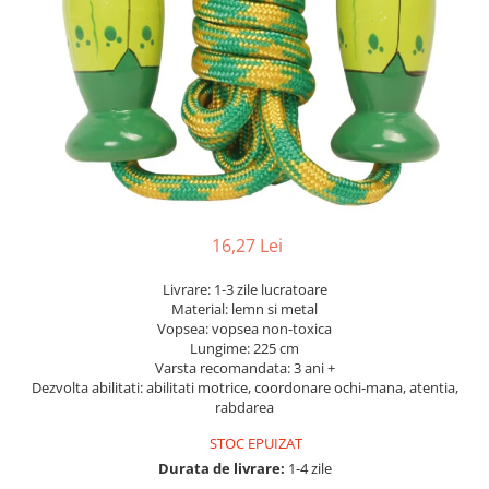
Dickie Toys
CĂRUCIOARE COPII
LEAGANE PENTRU COPII
Dino Bikes
CĂRUCIOARE 3 IN 1
BALANSOAR COPII
Djeco
CĂRUCIOARE 2 in 1
CASUTE SI CORTURI COPII
Egmont Toys
CĂRUCIOARE SPORT
TROTINETE COPII
MARSUPII SI HAMURI
Eichhorn
MAŞINUŢE DE ÎMPINS
BICICLETA FARA PEDALE
TARCURI DE JOACA
Eureka Kids
SPORT IN AER LIBER
Fakopancs
SANIE
Free & Easy
16,27 Lei
VEHICULE
Goliath
JOCURI DE ROL
Livrare: 1-3 zile lucratoare
Grafix
Material: lemn si metal
BUCĂTĂRII ȘI ACCESORII
Vopsea: vopsea non-toxica
Hubner
Lungime: 225 cm
JUCĂRII MUZICALE
Varsta recomandata: 3 ani +
Huch!
PĂPUȘI ȘI ACCESORII
Dezvolta abilitati: abilitati motrice, coordonare ochi-mana, atentia,
IQ Booster
rabdarea
DIVERSE
JaBaDaBaDo
STOC EPUIZAT
JOCURI DE SOCIETATE
Durata de livrare:
1-4 zile
Jada Toys