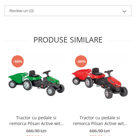
Trefl
Review-uri
(0)
Vektory
Viga Toys
Wonderworld
PRODUSE SIMILARE
Woody
Zoch
-66%
-66%
Tractor cu pedale si
Tractor cu pedale si
remorca Pilsan Active with
remorca Pilsan Active with
Trailer 07-316 green
Trailer 07-316 red
666,90 Lei
666,90 Lei