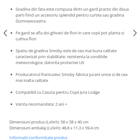
Progarden
Gradina din fata este compusa dintr-un gard practic din doua
Prosperplast
parti fiind un accesoriu splendid pentru curtea sau gradina
Purple Cow
Dumneavoastra
Raduka
Pe gard se afla doi ghiveci de flori in care copii pot planta si
cultiva flori
Ravensburger
Schmidt
Spatiu de gradina Smoby este de cea mai buna calitate
caracterizat prin stabilitate, rezistenta la conditiile
Sequin Art
meteorologice, datorita protectiei UV
Silverlit
Producatorul frantuzesc Smoby fabrica jucarii unice si de cea
Simba
mai inalta calitate
Smoby
Compatibil cu Casuta pentru Copii Jura Lodge
Spin Master
Varsta recomandata: 2 ani +
Stragoo Games
Sycomore
Dimensiuni produs (LxlxH): 58 x 58 x 40 cm
Tender Leaf
Dimensiuni ambalaj (LxlxH): 48,8 x 11,3 x 59,4 cm
Topbright
Informatii conformitate produs