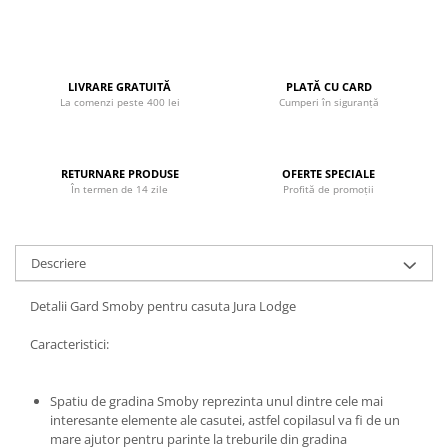
John
Lego Duplo
Ludicus Games
LIVRARE GRATUITĂ
PLATĂ CU CARD
La comenzi peste 400 lei
Cumperi în siguranță
Magni
Majorette
Marionette
RETURNARE PRODUSE
OFERTE SPECIALE
În termen de 14 zile
Profită de promoții
MemoRace
Mentari
Descriere
MillaMinis
Noris
Detalii Gard Smoby pentru casuta Jura Lodge
Paint Art
Caracteristici:
Pilsan
Play Doh
Spatiu de gradina Smoby reprezinta unul dintre cele mai
interesante elemente ale casutei, astfel copilasul va fi de un
PolarB by Viga
mare ajutor pentru parinte la treburile din gradina