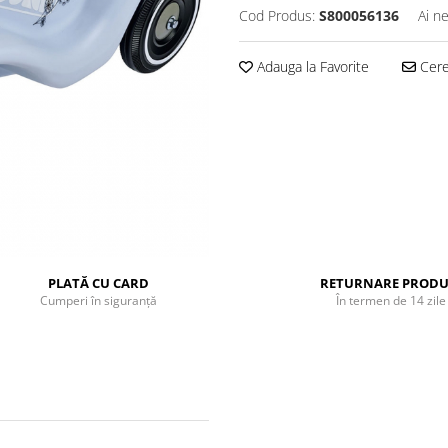
Cod Produs:
S800056136
Ai n
Adauga la Favorite
Cere 
PLATĂ CU CARD
RETURNARE PRODU
Cumperi în siguranță
În termen de 14 zile