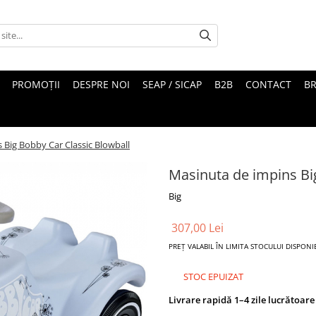
PROMOȚII
DESPRE NOI
SEAP / SICAP
B2B
CONTACT
B
 Big Bobby Car Classic Blowball
Masinuta de impins Bi
Big
307,00 Lei
PREȚ VALABIL ÎN LIMITA STOCULUI DISPONI
STOC EPUIZAT
Livrare rapidă 1–4 zile lucrătoare