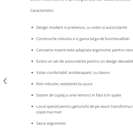
John
Caracteristici:
Lego Duplo
Ludicus Games
Design modern si prietenos, cu volan si autocolante
Magni
Constructie robusta si o gama larga de functionalitati
Majorette
Caroseria masinii este adaptata ergonomic pentru nevoi
Marionette
MemoRace
Exista un set de autocolante pentru un design deosebi
Mentari
Volan confortabil, antiderapant, cu claxon
MillaMinis
Roti robuste, rezistente la uzura
Noris
Sistem de cuplaj a unei remorci in fata si in spate
Paint Art
Pilsan
Locul special pentru genunchi de pe sezut transforma m
copiii mai mari
Play Doh
Sezut ergonomic
PolarB by Viga