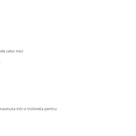
le celor mici
t
asinuta intr-o trotineta pentru