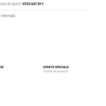
evoie de ajutor?
0723 637 811
informatii
SE
OFERTE SPECIALE
Profită de promoții