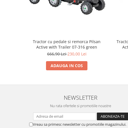
Trefl
Vektory
Viga Toys
Wonderworld
Woody
Tractor cu pedale si remorca Pilsan
Tract
Active with Trailer 07-316 green
Act
Zoch
666,90 Lei
230,00 Lei
ADAUGA IN COS
NEWSLETTER
Nu rata ofertele si promotiile noastre
Vreau sa primesc newsletter cu promotiile magazinului.