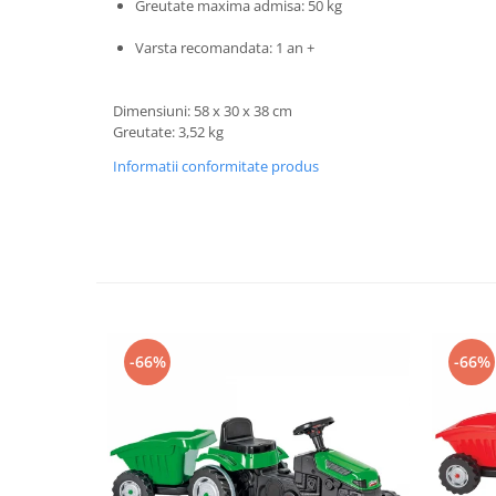
Progarden
Greutate maxima admisa: 50 kg
Prosperplast
Varsta recomandata: 1 an +
Purple Cow
Raduka
Dimensiuni: 58 x 30 x 38 cm
Greutate: 3,52 kg
Ravensburger
Informatii conformitate produs
Schmidt
Sequin Art
Silverlit
Simba
Smoby
Spin Master
-66%
-66%
Stragoo Games
Sycomore
Tender Leaf
Topbright