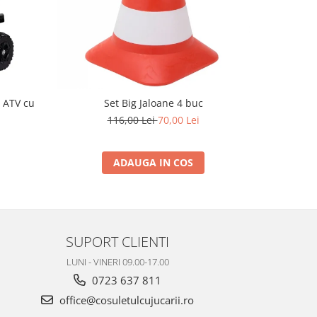
-32%
 ATV cu
Set Big Jaloane 4 buc
Masinuta
116,00 Lei
70,00 Lei
2
ADAUGA IN COS
SUPORT CLIENTI
LUNI - VINERI 09.00-17.00
0723 637 811
office@cosuletulcujucarii.ro