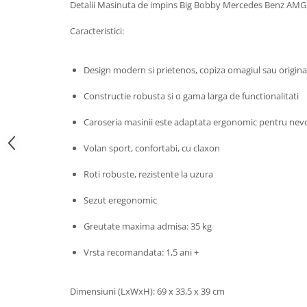
Detalii Masinuta de impins Big Bobby Mercedes Benz AMG
John
Caracteristici:
Lego Duplo
Ludicus Games
Design modern si prietenos, copiza omagiul sau origi
Magni
Constructie robusta si o gama larga de functionalitati
Majorette
Marionette
Caroseria masinii este adaptata ergonomic pentru nevoi
MemoRace
Volan sport, confortabi, cu claxon
Mentari
Roti robuste, rezistente la uzura
MillaMinis
Sezut eregonomic
Noris
Paint Art
Greutate maxima admisa: 35 kg
Pilsan
Vrsta recomandata: 1,5 ani +
Play Doh
PolarB by Viga
Dimensiuni (LxWxH): 69 x 33,5 x 39 cm