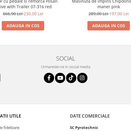
or cu pedale si remorca Pilsan
Masinuta de impins Chipolino
ive with Trailer 07-316 red
maner pink
666,90 Lei
230,00 Lei
289,00 Lei
197,00 Lei
ADAUGA IN COS
ADAUGA IN COS
SOCIAL
Urmareste-ne in social media
TII UTILE
DATE COMERCIALE
 fidelizare
SC Pyrotechnic