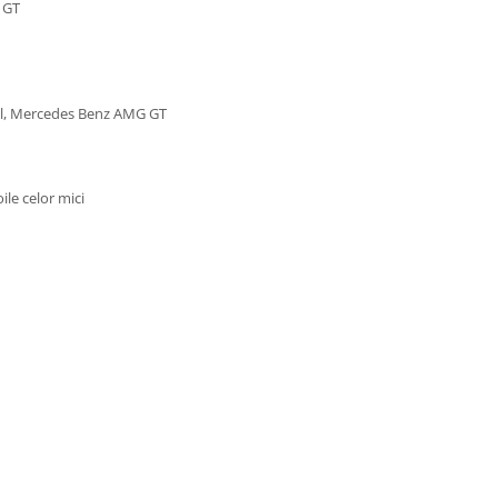
 GT
nal, Mercedes Benz AMG GT
le celor mici