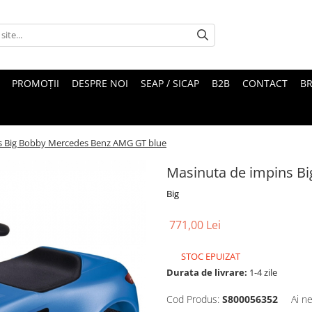
PROMOȚII
DESPRE NOI
SEAP / SICAP
B2B
CONTACT
B
s Big Bobby Mercedes Benz AMG GT blue
Masinuta de impins B
Big
771,00 Lei
STOC EPUIZAT
Durata de livrare:
1-4 zile
Cod Produs:
S800056352
Ai n