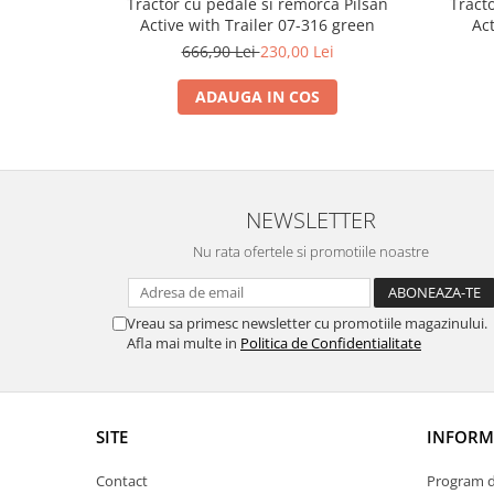
Tractor cu pedale si remorca Pilsan
Tract
Trefl
Active with Trailer 07-316 green
Act
666,90 Lei
230,00 Lei
Vektory
Viga Toys
ADAUGA IN COS
Wonderworld
Woody
Zoch
NEWSLETTER
Nu rata ofertele si promotiile noastre
Vreau sa primesc newsletter cu promotiile magazinului.
Afla mai multe in
Politica de Confidentialitate
SITE
INFORMA
Contact
Program de