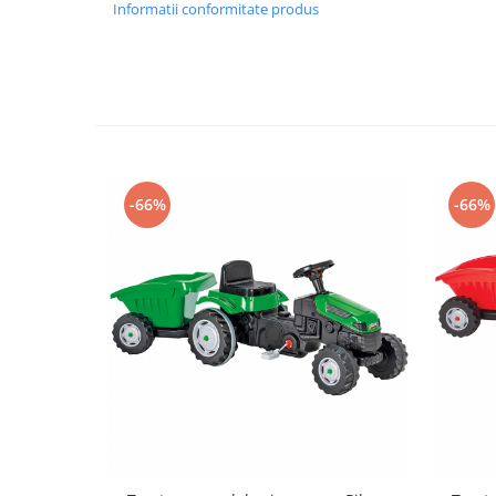
Progarden
Informatii conformitate produs
Prosperplast
Purple Cow
Raduka
Ravensburger
Schmidt
-66%
-66%
Sequin Art
Silverlit
Simba
Smoby
Spin Master
Stragoo Games
Sycomore
Tender Leaf
Topbright