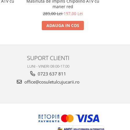
 ATV cu
Masinuta de impins Chipolino ATV cu
S
maner red
289,00 Lei
197,00 Lei
ADAUGA IN COS
SUPORT CLIENTI
LUNI - VINERI 09.00-17.00
0723 637 811
office@cosuletulcujucarii.ro