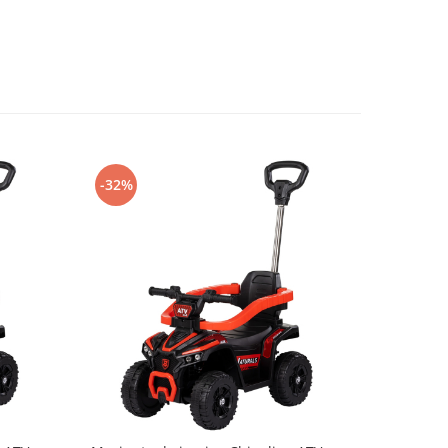
-32%
-40%