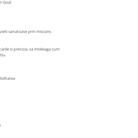
er Goal
vieti sanatoase prin miscare,
rile si precizia, sa inteleaga cum
atiu
bilitatea
e