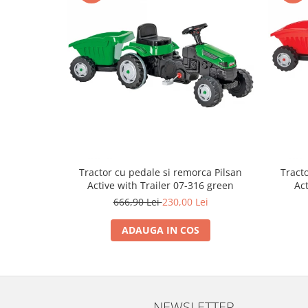
Trefl
Vektory
Viga Toys
Wonderworld
Woody
Zoch
Tractor cu pedale si remorca Pilsan
Tract
Active with Trailer 07-316 green
Act
666,90 Lei
230,00 Lei
ADAUGA IN COS
NEWSLETTER