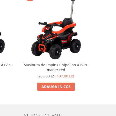
-40%
 ATV cu
Masinuta de impins Chipolino ATV cu
S
maner red
289,00 Lei
197,00 Lei
ADAUGA IN COS
SUPORT CLIENTI