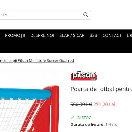
PROMOȚII
DESPRE NOI
SEAP / SICAP
B2B
CONTACT
B
ntru copii Pilsan Miniature Soccer Goal red
Poarta de fotbal pentr
560,30 Lei
291,20 Lei
IN STOC
Durata de livrare:
1-4 zile