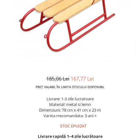
Dickie Toys
CĂRUCIOARE COPII
LEAGANE PENTRU COPII
Dino Bikes
CĂRUCIOARE 3 IN 1
BALANSOAR COPII
Djeco
CĂRUCIOARE 2 in 1
CASUTE SI CORTURI COPII
Egmont Toys
CĂRUCIOARE SPORT
TROTINETE COPII
MARSUPII SI HAMURI
Eichhorn
MAŞINUŢE DE ÎMPINS
BICICLETA FARA PEDALE
TARCURI DE JOACA
Eureka Kids
SPORT IN AER LIBER
Fakopancs
SANIE
Free & Easy
VEHICULE
Goliath
185,06 Lei
167,77 Lei
JOCURI DE ROL
Grafix
PREȚ VALABIL ÎN LIMITA STOCULUI DISPONIBIL
BUCĂTĂRII ȘI ACCESORII
Hubner
Livrare: 1-3 zile lucratoare
JUCĂRII MUZICALE
Material: metal si lemn
Huch!
Dimensiuni: 78 cm x 41 cm x 23 m
PĂPUȘI ȘI ACCESORII
Varsta rrecomandata: 3 ani +
IQ Booster
DIVERSE
JaBaDaBaDo
STOC EPUIZAT
JOCURI DE SOCIETATE
Jada Toys
Livrare rapidă 1–4 zile lucrătoare