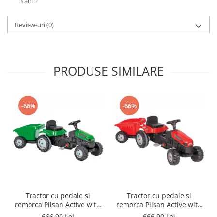
3 ani +
Progarden
Prosperplast
Review-uri
(0)
Purple Cow
Raduka
Ravensburger
PRODUSE SIMILARE
Schmidt
Sequin Art
-66%
-66%
Silverlit
Simba
Smoby
Spin Master
Stragoo Games
Sycomore
Tractor cu pedale si
Tractor cu pedale si
Tender Leaf
remorca Pilsan Active with
remorca Pilsan Active with
Topbright
Trailer 07-316 green
Trailer 07-316 red
666,90 Lei
666,90 Lei