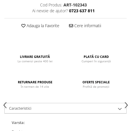
Cod Produs:
ART-102343
John
Ai nevoie de ajutor?
0723 637 811
Lego Duplo
Ludicus Games
Adauga la Favorite
Cere informatii
Magni
Majorette
Marionette
LIVRARE GRATUITĂ
PLATĂ CU CARD
MemoRace
La comenzi peste 400 lei
Cumperi în siguranță
Mentari
MillaMinis
RETURNARE PRODUSE
OFERTE SPECIALE
Noris
În termen de 14 zile
Profită de promoții
Paint Art
Pilsan
Caracteristici
Play Doh
Varsta:
PolarB by Viga