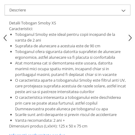
Progarden
Descriere
Prosperplast
Purple Cow
Detalii Tobogan Smoby XS
Caracteristici:
Raduka
Toboganul Smoby este ideal pentru copii incepand de la
Ravensburger
varsta de 2 ani
Suprafata de alunecare a acestuia este de 90 cm
Schmidt
Toboganul ofera siguranta datorita suprafetei de alunecare
Sequin Art
ergonomice, astfel alunecare va fi placuta si confortabila
Atat montarea cat si demontarea este usoara, datorita
Silverlit
marimii mici ocupa spatiu minim, incapand chiar si in
portbagajul masinii, putand fi deplasat chiar si in vacante
Simba
O caracterista aparte a toboganului Smoby este filtrul anti UV,
Smoby
care protejeaza suprafata acestuia de razele solare, astfel incat
peste ani sa-si pastreze intensitatea culorilor
Spin Master
O caracteristica interesanta a toboganului este deschiderea
prin care se poate atasa furtunul, astfel copilul
Stragoo Games
Dumneavoastra poate aluneca pe toboganul cu apa
Sycomore
Scarile sunt anti-derapante si previn riscul de accidentare
Varsta recomandata: 2 ani +
Tender Leaf
Dimensiuni produs (LxlxH): 125 x 50 x 75 cm
Topbright