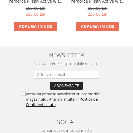
remorca Pilsan Active with
remorca Pilsan Active with
Trailer 07-316 green
Trailer 07-316 red
666,90 Lei
666,90 Lei
230,00 Lei
230,00 Lei
ADAUGA IN COS
ADAUGA IN COS
NEWSLETTER
Nu rata ofertele si promotiile noastre
Vreau sa primesc newsletter cu promotiile
magazinului. Afla mai multe in
Politica de
Confidentialitate
SOCIAL
Urmareste-ne in social media