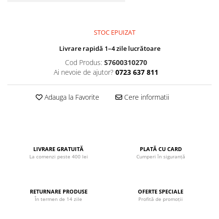
John
Lego Duplo
STOC EPUIZAT
Ludicus Games
Livrare rapidă 1–4 zile lucrătoare
Magni
Cod Produs:
S7600310270
Majorette
Ai nevoie de ajutor?
0723 637 811
Marionette
Adauga la Favorite
Cere informatii
MemoRace
Mentari
MillaMinis
Noris
LIVRARE GRATUITĂ
PLATĂ CU CARD
La comenzi peste 400 lei
Cumperi în siguranță
Paint Art
Pilsan
Play Doh
RETURNARE PRODUSE
OFERTE SPECIALE
În termen de 14 zile
Profită de promoții
PolarB by Viga