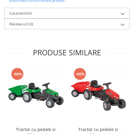
Informatii conformitate produs
Trefl
Caracteristici
Vektory
Review-uri
(0)
Viga Toys
Wonderworld
Woody
PRODUSE SIMILARE
Zoch
-66%
-66%
Tractor cu pedale si
Tractor cu pedale si