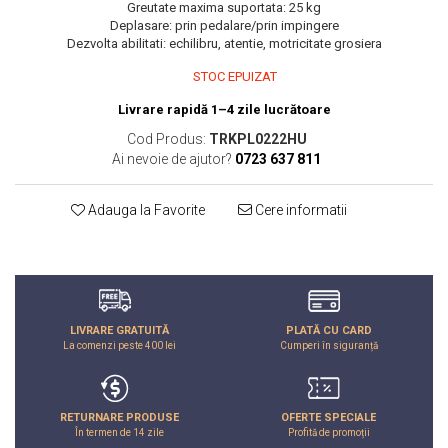
Greutate maxima suportata: 25 kg
John
Deplasare: prin pedalare/prin impingere
Dezvolta abilitati: echilibru, atentie, motricitate grosiera
Lego Duplo
STOC EPUIZAT
Ludicus Games
Livrare rapidă 1–4 zile lucrătoare
Magni
Cod Produs:
TRKPL0222HU
Majorette
Ai nevoie de ajutor?
0723 637 811
Marionette
MemoRace
Adauga la Favorite
Cere informatii
Mentari
MillaMinis
Noris
Paint Art
LIVRARE GRATUITĂ
PLATĂ CU CARD
La comenzi peste 400 lei
Cumperi în siguranță
Pilsan
Play Doh
RETURNARE PRODUSE
OFERTE SPECIALE
PolarB by Viga
În termen de 14 zile
Profită de promoții