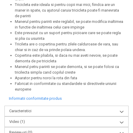
Tricicleta este ideala si pentru copii mai mici, fiindca are un
Trefl
maner in spate, cu ajutorul caruia tricicleta poate fi manevrata
Vektory
de parinti
Manerul pentru parinti este reglabil, se poate modifica inaltimea
Viga Toys
in functie de inaltimea celui care impinge
Este prevazut cu un suport pentru picioare care se poate regla
Wonderworld
si plia cu usurinta
Woody
Tricileta are o copertina pentru zilele calduroase de vara, sau
chiar si in caz de va prinde polaia undeva.
Zoch
Copertina este pliabila, si daca nu mai aveti nevoie, se poate
demonta de pe tricicleta
Manerul petru parinti se poate demonta, si se poate folosi ca
tricilecta simpla cand copilul creste
Aparator pentru noroi la rota din fata
Fabricat in conformitate cu standardele si directivele uniunii
europene
Informatii conformitate produs
Caracteristici
Video
(1)
Review-uri
(0)