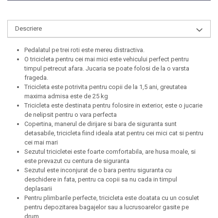
Progarden
Prosperplast
Descriere
Purple Cow
Raduka
Pedalatul pe trei roti este mereu distractiva.
O tricicleta pentru cei mai mici este vehicului perfect pentru
Ravensburger
timpul petrecut afara. Jucaria se poate folosi de la o varsta
Schmidt
frageda.
Tricicleta este potrivita pentru copii de la 1,5 ani, greutatea
Sequin Art
maxima admisa este de 25 kg
Tricicleta este destinata pentru folosire in exterior, este o jucarie
Silverlit
de nelipsit pentru o vara perfecta
Simba
Copertina, manerul de dirijare si bara de siguranta sunt
detasabile, tricicleta fiind ideala atat pentru cei mici cat si pentru
Smoby
cei mai mari
Sezutul tricicletei este foarte comfortabila, are husa moale, si
Spin Master
este prevazut cu centura de siguranta
Stragoo Games
Sezutul este inconjurat de o bara pentru siguranta cu
deschidere in fata, pentru ca copii sa nu cada in timpul
Sycomore
deplasarii
Tender Leaf
Pentru plimbarile perfecte, tricicleta este doatata cu un cosulet
pentru depozitarea bagajelor sau a lucrusoarelor gasite pe
Topbright
drum