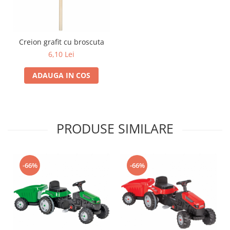
Trefl
Vektory
Creion grafit cu broscuta
Viga Toys
6,10 Lei
Wonderworld
Woody
ADAUGA IN COS
Zoch
PRODUSE SIMILARE
-66%
-66%