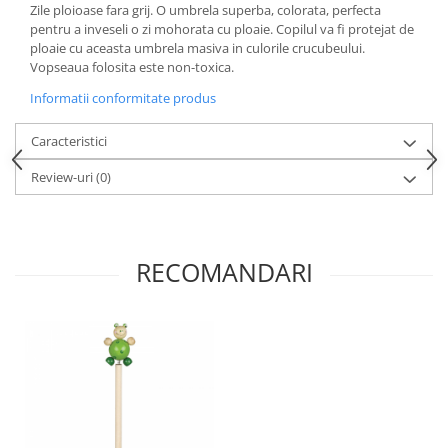
Progarden
Zile ploioase fara grij. O umbrela superba, colorata, perfecta
pentru a inveseli o zi mohorata cu ploaie. Copilul va fi protejat de
Prosperplast
ploaie cu aceasta umbrela masiva in culorile crucubeului.
Purple Cow
Vopseaua folosita este non-toxica.
Raduka
Informatii conformitate produs
Ravensburger
Caracteristici
Schmidt
Review-uri
(0)
Sequin Art
Silverlit
Simba
RECOMANDARI
Smoby
Spin Master
Stragoo Games
Sycomore
Tender Leaf
Topbright