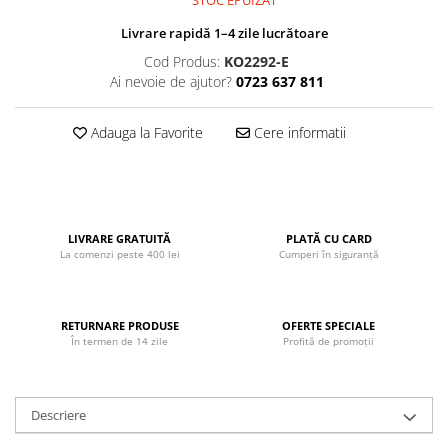
STOC EPUIZAT
John
Livrare rapidă 1–4 zile lucrătoare
Lego Duplo
Cod Produs:
KO2292-E
Ludicus Games
Ai nevoie de ajutor?
0723 637 811
Magni
Adauga la Favorite
Cere informatii
Majorette
Marionette
MemoRace
Mentari
LIVRARE GRATUITĂ
PLATĂ CU CARD
La comenzi peste 400 lei
Cumperi în siguranță
MillaMinis
Noris
Paint Art
RETURNARE PRODUSE
OFERTE SPECIALE
În termen de 14 zile
Profită de promoții
Pilsan
Play Doh
Descriere
PolarB by Viga