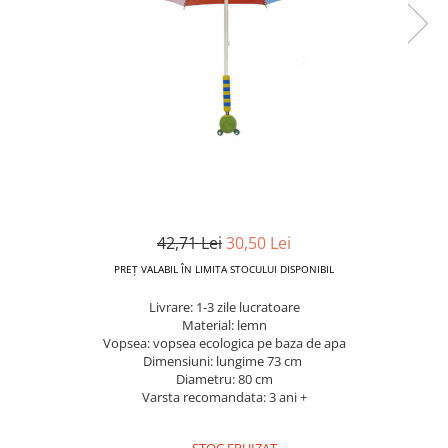
Dickie Toys
CĂRUCIOARE COPII
LEAGANE PENTRU COPII
Dino Bikes
CĂRUCIOARE 3 IN 1
BALANSOAR COPII
Djeco
CĂRUCIOARE 2 in 1
CASUTE SI CORTURI COPII
Egmont Toys
CĂRUCIOARE SPORT
TROTINETE COPII
MARSUPII SI HAMURI
Eichhorn
MAŞINUŢE DE ÎMPINS
BICICLETA FARA PEDALE
TARCURI DE JOACA
Eureka Kids
SPORT IN AER LIBER
Fakopancs
SANIE
Free & Easy
VEHICULE
42,71 Lei
30,50 Lei
Goliath
JOCURI DE ROL
PREȚ VALABIL ÎN LIMITA STOCULUI DISPONIBIL
Grafix
BUCĂTĂRII ȘI ACCESORII
Livrare: 1-3 zile lucratoare
Hubner
JUCĂRII MUZICALE
Material: lemn
Huch!
Vopsea: vopsea ecologica pe baza de apa
PĂPUȘI ȘI ACCESORII
Dimensiuni: lungime 73 cm
IQ Booster
Diametru: 80 cm
DIVERSE
Varsta recomandata: 3 ani +
JaBaDaBaDo
JOCURI DE SOCIETATE
Jada Toys