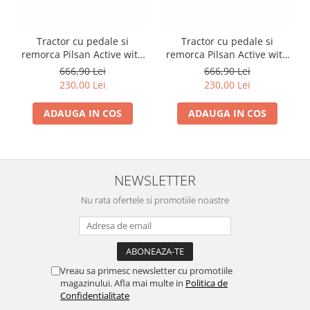
Tractor cu pedale si
Tractor cu pedale si
remorca Pilsan Active with
remorca Pilsan Active with
Trailer 07-316 green
Trailer 07-316 red
666,90 Lei
666,90 Lei
230,00 Lei
230,00 Lei
ADAUGA IN COS
ADAUGA IN COS
NEWSLETTER
Nu rata ofertele si promotiile noastre
Vreau sa primesc newsletter cu promotiile
magazinului. Afla mai multe in
Politica de
Confidentialitate