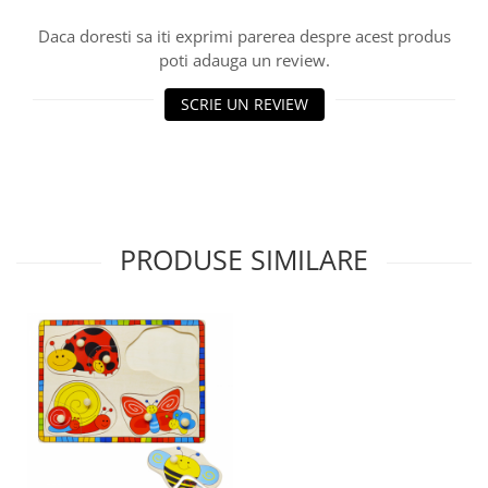
Progarden
Daca doresti sa iti exprimi parerea despre acest produs
Prosperplast
poti adauga un review.
Purple Cow
SCRIE UN REVIEW
Raduka
Ravensburger
Schmidt
Sequin Art
Silverlit
PRODUSE SIMILARE
Simba
Smoby
Spin Master
Stragoo Games
Sycomore
Tender Leaf
Topbright