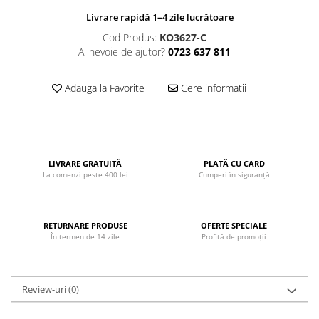
John
Livrare rapidă 1–4 zile lucrătoare
Lego Duplo
Cod Produs:
KO3627-C
Ai nevoie de ajutor?
0723 637 811
Ludicus Games
Magni
Adauga la Favorite
Cere informatii
Majorette
Marionette
MemoRace
LIVRARE GRATUITĂ
PLATĂ CU CARD
Mentari
La comenzi peste 400 lei
Cumperi în siguranță
MillaMinis
Noris
RETURNARE PRODUSE
OFERTE SPECIALE
Paint Art
În termen de 14 zile
Profită de promoții
Pilsan
Play Doh
Review-uri
(0)
PolarB by Viga