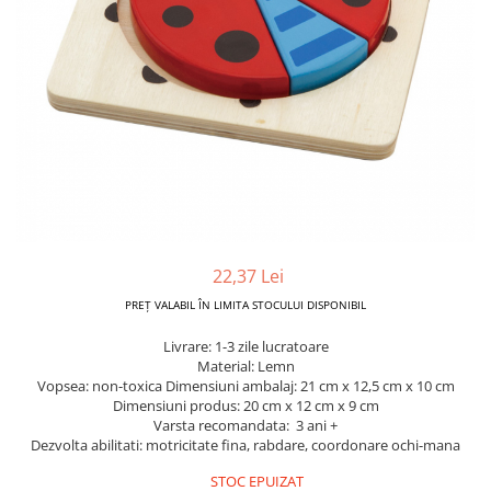
Dickie Toys
CĂRUCIOARE COPII
LEAGANE PENTRU COPII
Dino Bikes
CĂRUCIOARE 3 IN 1
BALANSOAR COPII
Djeco
CĂRUCIOARE 2 in 1
CASUTE SI CORTURI COPII
Egmont Toys
CĂRUCIOARE SPORT
TROTINETE COPII
MARSUPII SI HAMURI
Eichhorn
MAŞINUŢE DE ÎMPINS
BICICLETA FARA PEDALE
TARCURI DE JOACA
Eureka Kids
SPORT IN AER LIBER
Fakopancs
SANIE
Free & Easy
VEHICULE
Goliath
22,37 Lei
JOCURI DE ROL
Grafix
PREȚ VALABIL ÎN LIMITA STOCULUI DISPONIBIL
BUCĂTĂRII ȘI ACCESORII
Hubner
Livrare: 1-3 zile lucratoare
JUCĂRII MUZICALE
Material: Lemn
Huch!
Vopsea: non-toxica Dimensiuni ambalaj: 21 cm x 12,5 cm x 10 cm
PĂPUȘI ȘI ACCESORII
Dimensiuni produs: 20 cm x 12 cm x 9 cm
IQ Booster
DIVERSE
Varsta recomandata: 3 ani +
JaBaDaBaDo
Dezvolta abilitati: motricitate fina, rabdare, coordonare ochi-mana
JOCURI DE SOCIETATE
Jada Toys
STOC EPUIZAT