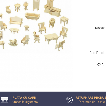
Dezvolta
Cod Produ
Ada
PLATĂ CU CARD
RETURNARE PRODUS
Cumperi în siguranță
În termen de 14 zile