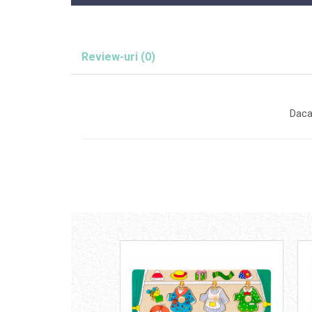
John
Lego Duplo
Ludicus Games
Review-uri
(0)
Magni
Majorette
Daca
Marionette
MemoRace
Mentari
MillaMinis
Noris
Paint Art
Pilsan
Play Doh
PolarB by Viga