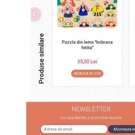
Progarden
Prosperplast
Purple Cow
Raduka
Produse similare
Ravensburger
Puzzle din lemn "Imbraca
fetita"
Schmidt
Sequin Art
35,00 Lei
Silverlit
ADAUGA IN COS
Simba
Smoby
Spin Master
Stragoo Games
NEWSLETTER
Sycomore
Nu rata ofertele si promotiile noastre
Tender Leaf
Topbright