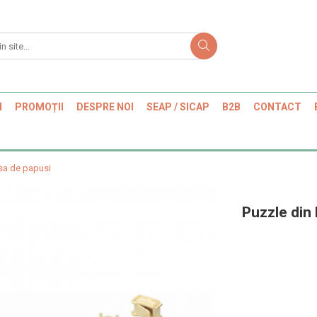
I
PROMOȚII
DESPRE NOI
SEAP / SICAP
B2B
CONTACT
asa de papusi
Puzzle din