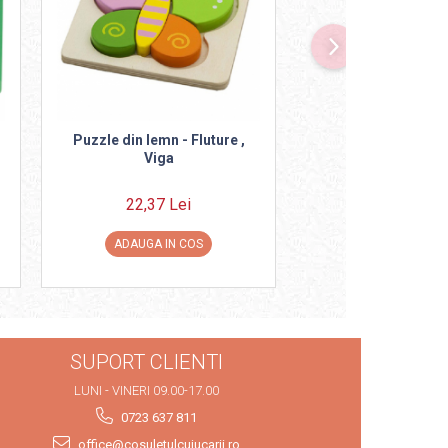
Puzzle din lemn - Fluture ,
Puzzle lemn Djeco 
Viga
vesel
22,37 Lei
75,00 Lei
ADAUGA IN COS
ADAUGA IN C
SUPORT CLIENTI
LUNI - VINERI 09.00-17.00
0723 637 811
office@cosuletulcujucarii.ro