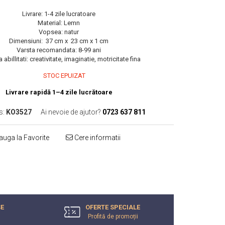
Livrare: 1-4 zile lucratoare
Material: Lemn
Vopsea: natur
Dimensiuni: 37 cm x 23 cm x 1 cm
Varsta recomandata: 8-99 ani
 abillitati: creativitate, imaginatie, motricitate fina
STOC EPUIZAT
Livrare rapidă 1–4 zile lucrătoare
s:
KO3527
Ai nevoie de ajutor?
0723 637 811
uga la Favorite
Cere informatii
E
OFERTE SPECIALE
Profită de promoții