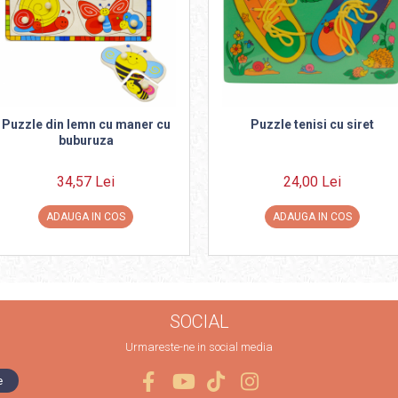
Puzzle din lemn cu maner cu
Puzzle tenisi cu siret
buburuza
34,57 Lei
24,00 Lei
ADAUGA IN COS
ADAUGA IN COS
SOCIAL
Urmareste-ne in social media