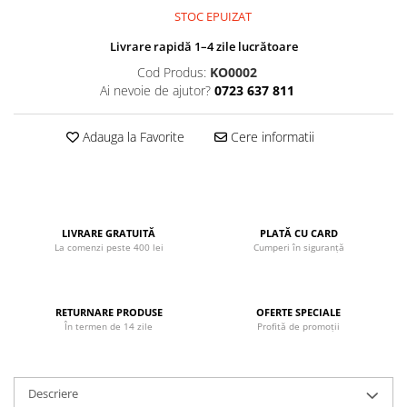
John
STOC EPUIZAT
Lego Duplo
Livrare rapidă 1–4 zile lucrătoare
Ludicus Games
Cod Produs:
KO0002
Ai nevoie de ajutor?
0723 637 811
Magni
Majorette
Adauga la Favorite
Cere informatii
Marionette
MemoRace
Mentari
LIVRARE GRATUITĂ
PLATĂ CU CARD
MillaMinis
La comenzi peste 400 lei
Cumperi în siguranță
Noris
Paint Art
RETURNARE PRODUSE
OFERTE SPECIALE
Pilsan
În termen de 14 zile
Profită de promoții
Play Doh
PolarB by Viga
Descriere