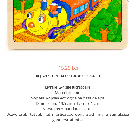
Dickie Toys
CĂRUCIOARE COPII
LEAGANE PENTRU COPII
Dino Bikes
CĂRUCIOARE 3 IN 1
BALANSOAR COPII
Djeco
CĂRUCIOARE 2 in 1
CASUTE SI CORTURI COPII
Egmont Toys
CĂRUCIOARE SPORT
TROTINETE COPII
MARSUPII SI HAMURI
Eichhorn
MAŞINUŢE DE ÎMPINS
BICICLETA FARA PEDALE
TARCURI DE JOACA
Eureka Kids
SPORT IN AER LIBER
Fakopancs
SANIE
Free & Easy
15,25 Lei
VEHICULE
Goliath
PREȚ VALABIL ÎN LIMITA STOCULUI DISPONIBIL
JOCURI DE ROL
Grafix
Livrare: 2-4 zile lucratoare
BUCĂTĂRII ȘI ACCESORII
Material: lemn
Hubner
JUCĂRII MUZICALE
Vopsea: vopsea ecologica pe baza de apa
Huch!
Dimensiuni: 19,5 cm x 17 cm x 1 cm
PĂPUȘI ȘI ACCESORII
Varsta recomandata: 3 ani+
IQ Booster
Dezvolta abilitati: abilitati mortice coordonare ochi-mana, stimuleaza
DIVERSE
gandirea, atentia
JaBaDaBaDo
JOCURI DE SOCIETATE
Jada Toys