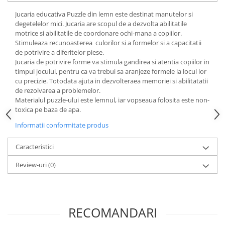
Progarden
Jucaria educativa Puzzle din lemn este destinat manutelor si
Prosperplast
degetelelor mici. Jucaria are scopul de a dezvolta abilitatile
Purple Cow
motrice si abilitatile de coordonare ochi-mana a copiilor.
Stimuleaza recunoasterea culorilor si a formelor si a capacitatii
Raduka
de potrivire a diferitelor piese.
Jucaria de potrivire forme va stimula gandirea si atentia copiilor in
Ravensburger
timpul jocului, pentru ca va trebui sa aranjeze formele la locul lor
Schmidt
cu precizie. Totodata ajuta in dezvolteraea memoriei si abilitatatii
de rezolvarea a problemelor.
Sequin Art
Materialul puzzle-ului este lemnul, iar vopseaua folosita este non-
toxica pe baza de apa.
Silverlit
Informatii conformitate produs
Simba
Smoby
Caracteristici
Spin Master
Review-uri
(0)
Stragoo Games
Sycomore
Tender Leaf
RECOMANDARI
Topbright