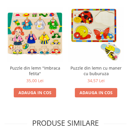
Trefl
Vektory
Viga Toys
Wonderworld
Woody
Zoch
Puzzle din lemn "Imbraca
Puzzle din lemn cu maner
fetita"
cu buburuza
35,00 Lei
34,57 Lei
ADAUGA IN COS
ADAUGA IN COS
PRODUSE SIMILARE