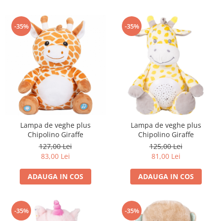
Progarden
Prosperplast
-35%
-35%
Purple Cow
Raduka
Ravensburger
Schmidt
Sequin Art
Silverlit
Simba
Lampa de veghe plus
Lampa de veghe plus
Chipolino Giraffe
Chipolino Giraffe
Smoby
127,00 Lei
125,00 Lei
Spin Master
83,00 Lei
81,00 Lei
Stragoo Games
ADAUGA IN COS
ADAUGA IN COS
Sycomore
Tender Leaf
-35%
-35%
Topbright