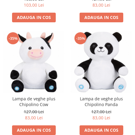
103,00 Lei
83,00 Lei
John
Lego Duplo
ADAUGA IN COS
ADAUGA IN COS
Ludicus Games
Magni
-35%
-35%
Majorette
Marionette
MemoRace
Mentari
MillaMinis
Noris
Paint Art
Lampa de veghe plus
Lampa de veghe plus
Chipolino Cow
Chipolino Panda
Pilsan
127,00 Lei
127,00 Lei
Play Doh
83,00 Lei
83,00 Lei
PolarB by Viga
ADAUGA IN COS
ADAUGA IN COS