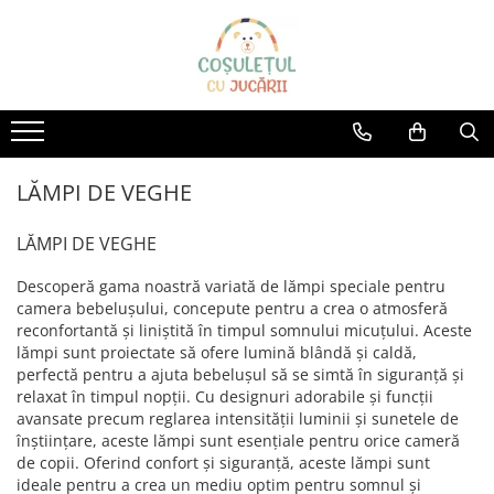
Jucării
Articole bebe
Branduri
JUCĂRII BEBE
CAMERA COPILULUI
AVENIR KIDS
JUCĂRII EDUCATIVE
MASUTE SI SCAUNE
AquaPlay
ACCESORII PĂTUȚURI
PUZZLE
AS Toys
LĂMPI DE VEGHE
BALANSOARE
JUCĂRII CREATIVE
Bananagrams
LĂMPI DE VEGHE
LĂMPI DE VEGHE
JUCĂRII CONSTRUCȚIE
Big
OLIŢE ŞI REDUCTOARE WC
Descoperă gama noastră variată de lămpi speciale pentru
JUCĂRII PENTRU EXTERIOR
Bumi
SALTELE
camera bebelușului, concepute pentru a crea o atmosferă
TOBOGANE COPII
Cayro
CARUSEL MUZICAL
reconfortantă și liniștită în timpul somnului micuțului. Aceste
TRICICLETE COPII
lămpi sunt proiectate să ofere lumină blândă și caldă,
ACCESORII PENTRU BAIE
Champion
perfectă pentru a ajuta bebelușul să se simtă în siguranță și
APĂ ȘI NISIP
PĂTUȚ BEBE
Chipolino
relaxat în timpul nopții. Cu designuri adorabile și funcții
JUCĂRII DIN LEMN
COVORAȘE DE JOACĂ
avansate precum reglarea intensității luminii și sunetele de
Clementoni
BICICLETE COPII
SCAUNE DE MASĂ
înștiințare, aceste lămpi sunt esențiale pentru orice cameră
Color my love
de copii. Oferind confort și siguranță, aceste lămpi sunt
MAȘINUȚE ȘI MOTOCICLETE
SCAUNE AUTO COPII
ideale pentru a crea un mediu optim pentru somnul și
ELECTRICE