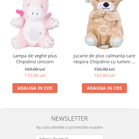
Trefl
Vektory
Viga Toys
Wonderworld
Woody
Zoch
Lampa de veghe plus
Jucarie de plus calmanta care
Chipolino Unicorn
respira Chipolino cu lumini si
melodii Otter
169,00 Lei
155,00 Lei
110,00 Lei
101,00 Lei
ADAUGA IN COS
ADAUGA IN COS
NEWSLETTER
Nu rata ofertele si promotiile noastre