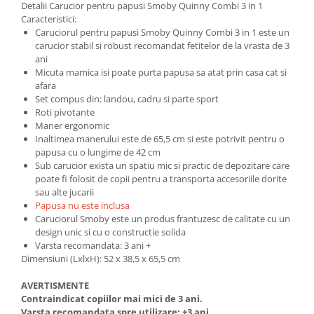
Progarden
Detalii Carucior pentru papusi Smoby Quinny Combi 3 in 1
Caracteristici:
Prosperplast
Caruciorul pentru papusi Smoby Quinny Combi 3 in 1 este un
carucior stabil si robust recomandat fetitelor de la vrasta de 3
Purple Cow
ani
Raduka
Micuta mamica isi poate purta papusa sa atat prin casa cat si
afara
Ravensburger
Set compus din: landou, cadru si parte sport
Schmidt
Roti pivotante
Maner ergonomic
Sequin Art
Inaltimea manerului este de 65,5 cm si este potrivit pentru o
papusa cu o lungime de 42 cm
Silverlit
Sub carucior exista un spatiu mic si practic de depozitare care
Simba
poate fi folosit de copii pentru a transporta accesoriile dorite
sau alte jucarii
Smoby
Papusa nu este inclusa
Caruciorul Smoby este un produs frantuzesc de calitate cu un
Spin Master
design unic si cu o constructie solida
Stragoo Games
Varsta recomandata: 3 ani +
Dimensiuni (LxlxH): 52 x 38,5 x 65,5 cm
Sycomore
Tender Leaf
AVERTISMENTE
Contraindicat copiilor mai mici de 3 ani.
Topbright
Varsta recomandata spre utilizare: +3 ani