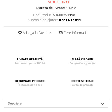
STOC EPUIZAT
John
Durata de livrare:
1-4 zile
Lego Duplo
Cod Produs:
S7600253198
Ai nevoie de ajutor?
0723 637 811
Ludicus Games
Magni
Adauga la Favorite
Cere informatii
Majorette
Marionette
MemoRace
Mentari
LIVRARE GRATUITĂ
PLATĂ CU CARD
La comenzi peste 400 lei
Cumperi în siguranță
MillaMinis
Noris
RETURNARE PRODUSE
OFERTE SPECIALE
Paint Art
În termen de 14 zile
Profită de promoții
Pilsan
Play Doh
Descriere
PolarB by Viga