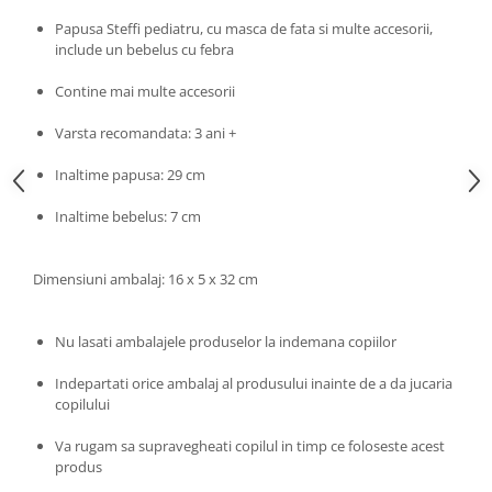
Progarden
Papusa Steffi pediatru, cu masca de fata si multe accesorii,
Prosperplast
include un bebelus cu febra
Purple Cow
Contine mai multe accesorii
Raduka
Varsta recomandata: 3 ani +
Ravensburger
Schmidt
Inaltime papusa: 29 cm
Sequin Art
Inaltime bebelus: 7 cm
Silverlit
Simba
Dimensiuni ambalaj: 16 x 5 x 32 cm
Smoby
Nu lasati ambalajele produselor la indemana copiilor
Spin Master
Stragoo Games
Indepartati orice ambalaj al produsului inainte de a da jucaria
copilului
Sycomore
Tender Leaf
Va rugam sa supravegheati copilul in timp ce foloseste acest
produs
Topbright