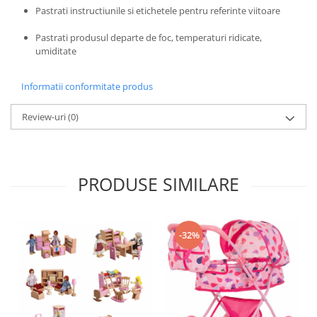
Pastrati instructiunile si etichetele pentru referinte viitoare
Trefl
Vektory
Pastrati produsul departe de foc, temperaturi ridicate,
umiditate
Viga Toys
Wonderworld
Informatii conformitate produs
Woody
Review-uri
(0)
Zoch
PRODUSE SIMILARE
-32%