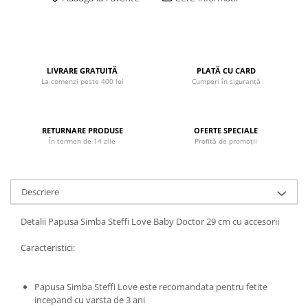
John
Lego Duplo
Ludicus Games
LIVRARE GRATUITĂ
PLATĂ CU CARD
Magni
La comenzi peste 400 lei
Cumperi în siguranță
Majorette
Marionette
RETURNARE PRODUSE
OFERTE SPECIALE
MemoRace
În termen de 14 zile
Profită de promoții
Mentari
MillaMinis
Descriere
Noris
Detalii Papusa Simba Steffi Love Baby Doctor 29 cm cu accesorii
Paint Art
Pilsan
Caracteristici:
Play Doh
Papusa Simba Steffi Love este recomandata pentru fetite
PolarB by Viga
incepand cu varsta de 3 ani