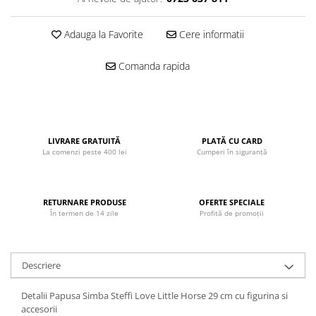
John
Lego Duplo
Adauga la Favorite
Cere informatii
Ludicus Games
Comanda rapida
Magni
Majorette
Marionette
LIVRARE GRATUITĂ
PLATĂ CU CARD
MemoRace
La comenzi peste 400 lei
Cumperi în siguranță
Mentari
MillaMinis
RETURNARE PRODUSE
OFERTE SPECIALE
Noris
În termen de 14 zile
Profită de promoții
Paint Art
Pilsan
Descriere
Play Doh
Detalii Papusa Simba Steffi Love Little Horse 29 cm cu figurina si
PolarB by Viga
accesorii