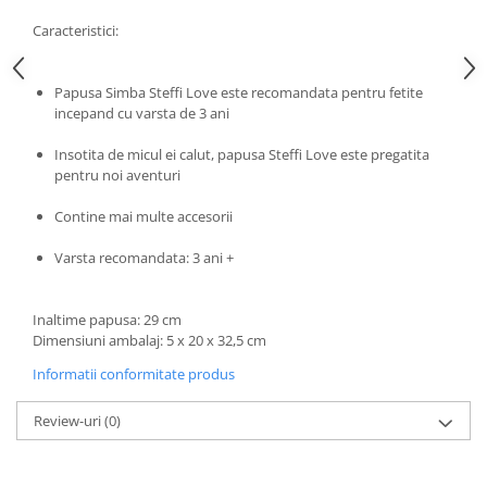
Progarden
Caracteristici:
Prosperplast
Purple Cow
Papusa Simba Steffi Love este recomandata pentru fetite
Raduka
incepand cu varsta de 3 ani
Ravensburger
Insotita de micul ei calut, papusa Steffi Love este pregatita
Schmidt
pentru noi aventuri
Sequin Art
Contine mai multe accesorii
Silverlit
Varsta recomandata: 3 ani +
Simba
Smoby
Inaltime papusa: 29 cm
Spin Master
Dimensiuni ambalaj: 5 x 20 x 32,5 cm
Stragoo Games
Informatii conformitate produs
Sycomore
Review-uri
(0)
Tender Leaf
Topbright