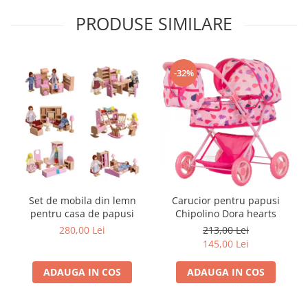
Trefl
PRODUSE SIMILARE
Vektory
Viga Toys
-32%
Wonderworld
Woody
Zoch
Set de mobila din lemn
Carucior pentru papusi
pentru casa de papusi
Chipolino Dora hearts
280,00 Lei
213,00 Lei
145,00 Lei
ADAUGA IN COS
ADAUGA IN COS