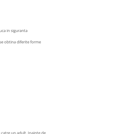
juca in siguranta
se obtina diferite forme
catre un adult. Inainte de