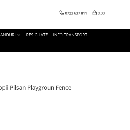
0723 637 811
0,00
RANDURI
RESIGILATE
INFO TRANSPORT
opii Pilsan Playgroun Fence