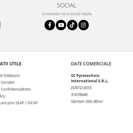
SOCIAL
Urmareste-ne in social media
TII UTILE
DATE COMERCIALE
 fidelizare
SC Pyrotechnic
International S.R.L.
 Conditii
J5/872/2013
e Confidentialitate
31678640
icy
Sântion 343, Bihor
ucarii prin SEAP / SICAP