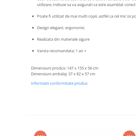
Progarden
utilizare, trebuie sa va asigurati ca este asamblat corect
Prosperplast
Poate fi utilizat de mai multi copii, astfel ca cel mic isi p
Purple Cow
Design elegant, ergonomic
Raduka
Ravensburger
Realizata din materiale sigure
Schmidt
Varsta recomandata: 1 an +
Sequin Art
Silverlit
Dimensiuni produs: 147 x 155 x 56 cm
Dimensiuni ambalaj: 37 x 82 x 57 cm
Simba
Informatii conformitate produs
Smoby
Spin Master
Stragoo Games
Sycomore
Tender Leaf
Topbright