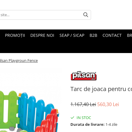
PROMOȚII
DESPRE NOI
SEAP / SICAP
B2B
CONTACT
B
Pilsan Playgroun Fence
Tarc de joaca pentru c
1.167,40 Lei
560,30 Lei
IN STOC
Durata de livrare:
1-4 zile