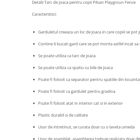
Detalii Tarc de joaca pentru copii Pilsan Playgroun Fence
John
Caracteristici:
Lego Duplo
Ludicus Games
Garduletul creeaza un loc de joaca in care copiii se pot 
Magni
Contine 6 bucati gard care se pot monta astfel incat sa 
Majorette
Marionette
Se poate utiliza ca tarc de joaca
MemoRace
Se poate utiliza ca spatiu cu bile de joaca
Mentari
Poate fi folosit ca separator pentru spatiile din locuinta
MillaMinis
Poate fi folosit ca gardulet pentru gradina
Noris
Paint Art
Poate fi folosit atat in interior cat si in exterior
Pilsan
Plastic durabil si de calitate
Play Doh
Usor de intretinut, se curata doar cu o laveta umeda
PolarB by Viga
Usor de asamblat, asamblarea trebuie realizata doar de 