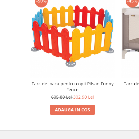
-50%
-45%
Trefl
Vektory
Viga Toys
Wonderworld
Woody
Zoch
Tarc de joaca pentru copii Pilsan Funny
Tarc de
Fence
605,80 Lei
302,90 Lei
ADAUGA IN COS