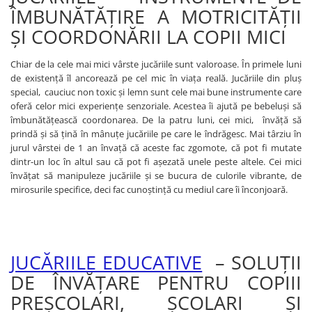
ÎMBUNĂTĂȚIRE A MOTRICITĂŢII
John
ŞI COORDONĂRII LA COPII MICI
Lego Duplo
Ludicus Games
Chiar de la cele mai mici vârste jucăriile sunt valoroase. În primele luni
Magni
de existență îl ancorează pe cel mic în viaţa reală. Jucăriile din pluş
special, cauciuc non toxic şi lemn sunt cele mai bune instrumente care
Majorette
oferă celor mici experiențe senzoriale. Acestea îi ajută pe bebeluși să
Marionette
îmbunătăţească coordonarea. De la patru luni, cei mici, învăţă să
prindă şi să ţină în mânuţe jucăriile pe care le îndrăgesc. Mai târziu în
MemoRace
jurul vârstei de 1 an învaţă că aceste fac zgomote, că pot fi mutate
dintr-un loc în altul sau că pot fi aşezată unele peste altele. Cei mici
Mentari
învăţat să manipuleze jucăriile şi se bucura de culorile vibrante, de
MillaMinis
mirosurile specifice, deci fac cunoştinţă cu mediul care îi înconjoară.
Noris
Paint Art
Pilsan
JUCĂRIILE EDUCATIVE
– SOLUŢII
Play Doh
DE ÎNVĂŢARE PENTRU COPIII
PolarB by Viga
PREŞCOLARI, ŞCOLARI ŞI