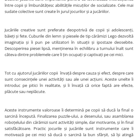
între copii şi îmbunătăţesc abilităţile micuţilor de socializate. Cele mai
Trefl
sudate colective sunt create în jurul jocurilor şi a jucăriilor.
Vektory
Viga Toys
Jucăriile creative sunt preferate deopotrivă de copii şi adolescenţi,
Wonderworld
băieţi şi fete. Cuburile din lemn şi piesele de tip cărămizi Lego dezvoltă
imaginaţia şi îi pun pe utilizatori în situații și ipostaze deosebite.
Woody
Descoperirea piesei lipsă, menţinerea în echilibru a turnului înalt sunt
Zoch
câteva dintre problemele care îi ţin ocupaţi şi captivaţi pe cei mici.
Tot cu ajutorul jucăriilor copii învaţă despre cauza şi efect, despre care
sunt consecințele unei activități sau ale unei acţiuni. Aceste unelte îi
introduc pe pitici în realitate, şi îi învață că orice faptă are efecte,
plăcute sau neplăcute.
Aceste instrumente valoroase îi determină pe copii să ducă la final o
sarcină începută. Finalizarea puzzle-ului, a desenului, sau asamblarea
roboţelului din cărămizi sunt activități simple, dar motivante, şi în final
satisfăcătoare. Practic jocurile şi jucăriile sunt instrumente care îi
motivează pe cei mici să ducă o sarcină la bun sfârşit, să își atingă