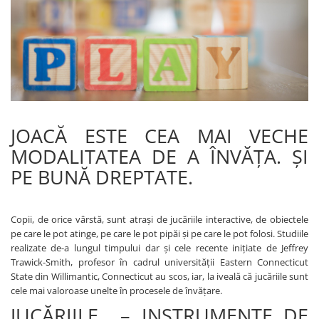
Dickie Toys
CĂRUCIOARE COPII
LEAGANE PENTRU COPII
Dino Bikes
CĂRUCIOARE 3 IN 1
BALANSOAR COPII
Djeco
CĂRUCIOARE 2 in 1
CASUTE SI CORTURI COPII
Egmont Toys
CĂRUCIOARE SPORT
TROTINETE COPII
MARSUPII SI HAMURI
Eichhorn
MAŞINUŢE DE ÎMPINS
BICICLETA FARA PEDALE
TARCURI DE JOACA
Eureka Kids
SPORT IN AER LIBER
JOACĂ ESTE CEA MAI VECHE
Fakopancs
SANIE
MODALITATEA DE A ÎNVĂŢA. ŞI
Free & Easy
VEHICULE
PE BUNĂ DREPTATE.
Goliath
JOCURI DE ROL
Grafix
BUCĂTĂRII ȘI ACCESORII
Copii, de orice vârstă, sunt atraşi de jucăriile interactive, de obiectele
Hubner
JUCĂRII MUZICALE
pe care le pot atinge, pe care le pot pipăi şi pe care le pot folosi. Studiile
Huch!
realizate de-a lungul timpului dar şi cele recente iniţiate de Jeffrey
PĂPUȘI ȘI ACCESORII
Trawick-Smith, profesor în cadrul universității Eastern Connecticut
IQ Booster
DIVERSE
State din Willimantic, Connecticut au scos, iar, la iveală că jucăriile sunt
JaBaDaBaDo
cele mai valoroase unelte în procesele de învăţare.
JOCURI DE SOCIETATE
JUCĂRIILE – INSTRUMENTE DE
Jada Toys