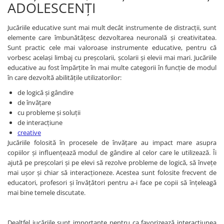
Progarden
ADOLESCENŢI
Prosperplast
Jucăriile educative sunt mai mult decât instrumente de distracții, sunt
Purple Cow
elemente care îmbunătăţesc dezvoltarea neuronală şi creativitatea.
Sunt practic cele mai valoroase instrumente educative, pentru că
Raduka
vorbesc același limbaj cu preşcolarii, şcolarii şi elevii mai mari. Jucăriile
Ravensburger
educative au fost împărţite în mai multe categorii în funcţie de modul
în care dezvoltă abilităţile utilizatorilor:
Schmidt
de logică şi gândire
Sequin Art
de învăţare
Silverlit
cu probleme şi soluţii
de interacţiune
Simba
creative
Smoby
Jucăriile folosită în procesele de învățare au impact mare asupra
copiilor şi influențează modul de gândire al celor care le utilizează. Îi
Spin Master
ajută pe preşcolari şi pe elevi să rezolve probleme de logică, să înveţe
Stragoo Games
mai uşor şi chiar să interacționeze. Acestea sunt folosite frecvent de
educatori, profesori şi învăţători pentru a-i face pe copii să înţeleagă
Sycomore
mai bine temele discutate.
Tender Leaf
Topbright
Dealtfel jucăriile sunt importante pentru ca favorizează interacțiunea