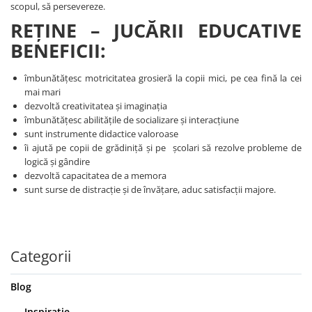
scopul, să persevereze.
REȚINE – JUCĂRII EDUCATIVE
BENEFICII:
îmbunătăţesc motricitatea grosieră la copii mici, pe cea fină la cei
mai mari
dezvoltă creativitatea şi imaginaţia
îmbunătăţesc abilitățile de socializare şi interacțiune
sunt instrumente didactice valoroase
îi ajută pe copii de grădiniţă şi pe şcolari să rezolve probleme de
logică şi gândire
dezvoltă capacitatea de a memora
sunt surse de distracţie şi de învățare, aduc satisfacții majore.
Categorii
Blog
Inspirație