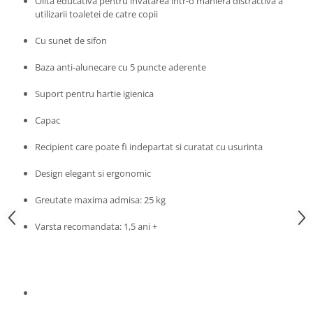
Olita educativa pentru invatarea intr-o maniera distractiva a
Progarden
utilizarii toaletei de catre copii
Prosperplast
Cu sunet de sifon
Purple Cow
Baza anti-alunecare cu 5 puncte aderente
Raduka
Ravensburger
Suport pentru hartie igienica
Schmidt
Capac
Sequin Art
Recipient care poate fi indepartat si curatat cu usurinta
Silverlit
Design elegant si ergonomic
Simba
Smoby
Greutate maxima admisa: 25 kg
Spin Master
Varsta recomandata: 1,5 ani +
Stragoo Games
Sycomore
Tender Leaf
Topbright