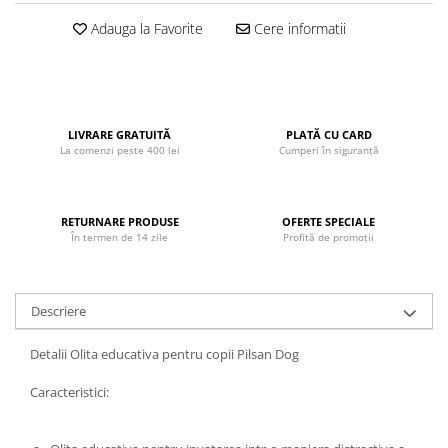
John
Adauga la Favorite
Cere informatii
Lego Duplo
Ludicus Games
Magni
LIVRARE GRATUITĂ
PLATĂ CU CARD
Majorette
La comenzi peste 400 lei
Cumperi în siguranță
Marionette
MemoRace
RETURNARE PRODUSE
OFERTE SPECIALE
Mentari
În termen de 14 zile
Profită de promoții
MillaMinis
Noris
Descriere
Paint Art
Detalii Olita educativa pentru copii Pilsan Dog
Pilsan
Play Doh
Caracteristici:
PolarB by Viga