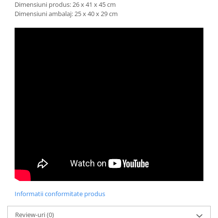
Dimensiuni produs: 26 x 41 x 45 cm
Trefl
Dimensiuni ambalaj: 25 x 40 x 29 cm
Vektory
Viga Toys
Wonderworld
Woody
Zoch
Informatii conformitate produs
Review-uri
(0)