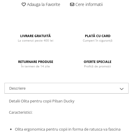
Adauga la Favorite
Cere informatii
John
Lego Duplo
Ludicus Games
Magni
LIVRARE GRATUITĂ
PLATĂ CU CARD
La comenzi peste 400 lei
Cumperi în siguranță
Majorette
Marionette
MemoRace
RETURNARE PRODUSE
OFERTE SPECIALE
În termen de 14 zile
Profită de promoții
Mentari
MillaMinis
Noris
Descriere
Paint Art
Detalii Olita pentru copii Pilsan Ducky
Pilsan
Caracteristici:
Play Doh
PolarB by Viga
Olita ergonomica pentru copii in forma de ratusca va fascina