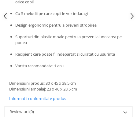
Progarden
orice copil
Prosperplast
Cu 5 melodii pe care copii le vor indaragi
Purple Cow
Design ergonomic pentru a preveni stropirea
Raduka
Suporturi din plastic moale pentru a preveni alunecarea pe
Ravensburger
podea
Schmidt
Recipient care poate fi indepartat si curatat cu usurinta
Sequin Art
Varsta recomandata: 1 an +
Silverlit
Simba
Dimensiuni produs: 30 x 45 x 38,5 cm
Smoby
Dimensiuni ambalaj: 23 x 46 x 28,5 cm
Spin Master
Informatii conformitate produs
Stragoo Games
Review-uri
(0)
Sycomore
Tender Leaf
Topbright