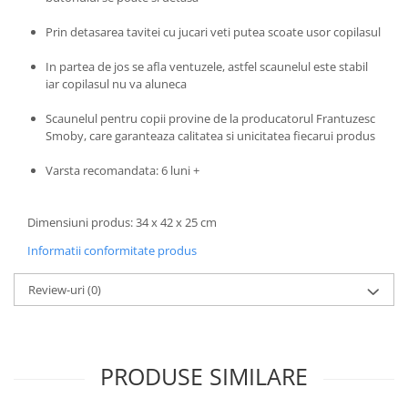
Trefl
Prin detasarea tavitei cu jucari veti putea scoate usor copilasul
Vektory
In partea de jos se afla ventuzele, astfel scaunelul este stabil
Viga Toys
iar copilasul nu va aluneca
Wonderworld
Scaunelul pentru copii provine de la producatorul Frantuzesc
Woody
Smoby, care garanteaza calitatea si unicitatea fiecarui produs
Zoch
Varsta recomandata: 6 luni +
Dimensiuni produs: 34 x 42 x 25 cm
Informatii conformitate produs
Review-uri
(0)
PRODUSE SIMILARE