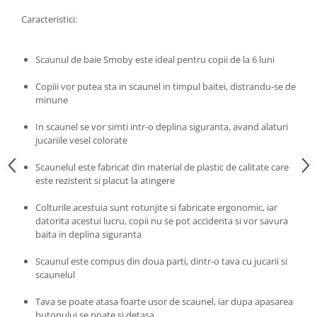
Progarden
Caracteristici:
Prosperplast
Purple Cow
Scaunul de baie Smoby este ideal pentru copii de la 6 luni
Raduka
Copiii vor putea sta in scaunel in timpul baitei, distrandu-se de
Ravensburger
minune
Schmidt
In scaunel se vor simti intr-o deplina siguranta, avand alaturi
Sequin Art
jucariile vesel colorate
Silverlit
Scaunelul este fabricat din material de plastic de calitate care
Simba
este rezistent si placut la atingere
Smoby
Colturile acestuia sunt rotunjite si fabricate ergonomic, iar
datorita acestui lucru, copii nu se pot accidenta si vor savura
Spin Master
baita in deplina siguranta
Stragoo Games
Scaunul este compus din doua parti, dintr-o tava cu jucarii si
Sycomore
scaunelul
Tender Leaf
Tava se poate atasa foarte usor de scaunel, iar dupa apasarea
Topbright
butonului se poate si detasa