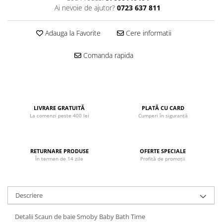
Ai nevoie de ajutor?
0723 637 811
John
Lego Duplo
Adauga la Favorite
Cere informatii
Ludicus Games
Magni
Comanda rapida
Majorette
Marionette
MemoRace
LIVRARE GRATUITĂ
PLATĂ CU CARD
Mentari
La comenzi peste 400 lei
Cumperi în siguranță
MillaMinis
Noris
RETURNARE PRODUSE
OFERTE SPECIALE
În termen de 14 zile
Profită de promoții
Paint Art
Pilsan
Play Doh
Descriere
PolarB by Viga
Detalii Scaun de baie Smoby Baby Bath Time